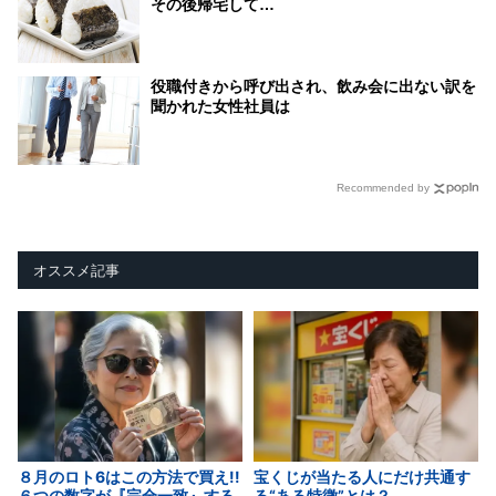
その後帰宅して…
役職付きから呼び出され、飲み会に出ない訳を
聞かれた女性社員は
Recommended by
オススメ記事
８月のロト6はこの方法で買え!!
宝くじが当たる人にだけ共通す
６つの数字が『完全一致』する
る“ある特徴”とは？