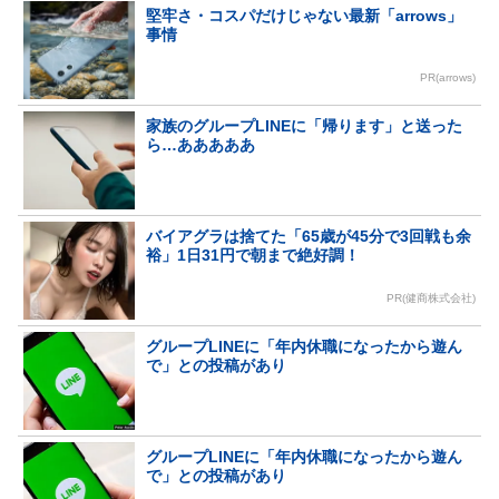
堅牢さ・コスパだけじゃない最新「arrows」
事情
PR(arrows)
家族のグループLINEに「帰ります」と送った
ら…あああああ
バイアグラは捨てた「65歳が45分で3回戦も余
裕」1日31円で朝まで絶好調！
PR(健商株式会社)
グループLINEに「年内休職になったから遊ん
で」との投稿があり
グループLINEに「年内休職になったから遊ん
で」との投稿があり