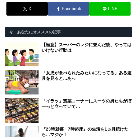
X
Facebook
LINE
今、あなたにオススメの記事
【極意】スーパーのレジに並んだ後、やっては
いけない行動は
「女児が食べられたみたいになってる」ある遊
具を見ると…あっ
「イラッ」惣菜コーナーにスーツの男たちがぼ
ーっと立っていて…
『23時就寝・7時起床』の生活を1ヵ月続けた
ら…マジか！