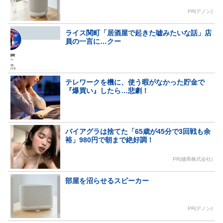
PR(デノン)
ライス関町「居酒屋で起きた嘘みたいな話」店
員の一言に…クー
テレワークを機に、使う暇がなかった貯金で
『爆買い』したら…悲劇！
バイアグラは捨てた「65歳が45分で3回戦も余
裕」980円で朝まで絶好調！
PR(健商株式会社)
部屋を沼らせるスピーカー
PR(デノン)