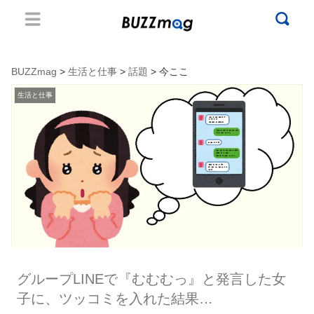
BUZZmag
>
生活と仕事
>
話題
> 今ここ
生活と仕事
グループLINEで『むむむっ』と発言した女
子に、ツッコミを入れた結果…