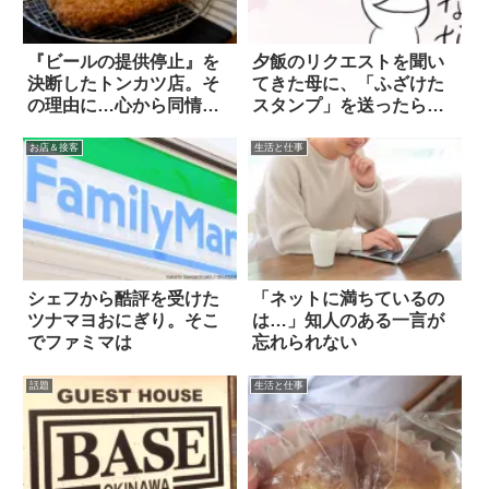
『ビールの提供停止』を
夕飯のリクエストを聞い
決断したトンカツ店。そ
てきた母に、「ふざけた
の理由に…心から同情し
スタンプ」を送ったら…
た
(笑)
お店＆接客
生活と仕事
シェフから酷評を受けた
「ネットに満ちているの
ツナマヨおにぎり。そこ
は…」知人のある一言が
でファミマは
忘れられない
話題
生活と仕事