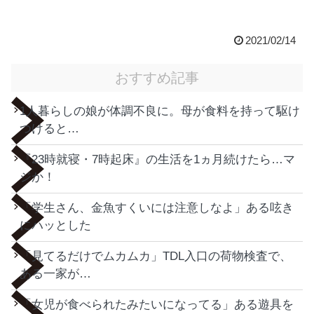
2021/02/14
おすすめ記事
1人暮らしの娘が体調不良に。母が食料を持って駆け
つけると…
『23時就寝・7時起床』の生活を1ヵ月続けたら…マ
ジか！
「学生さん、金魚すくいには注意しなよ」ある呟き
にハッとした
「見てるだけでムカムカ」TDL入口の荷物検査で、
ある一家が…
「女児が食べられたみたいになってる」ある遊具を