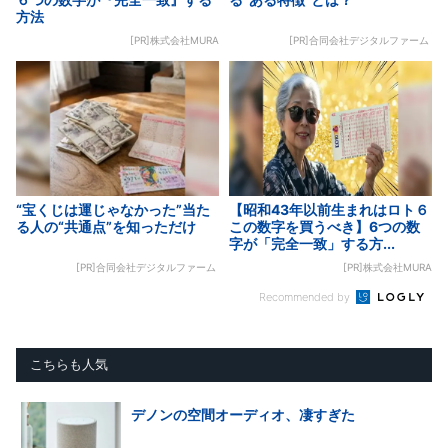
方法
[PR]株式会社MURA
[PR]合同会社デジタルファーム
“宝くじは運じゃなかった”当た
【昭和43年以前生まれはロト６
る人の“共通点”を知っただけ
この数字を買うべき】6つの数
字が「完全一致」する方...
[PR]合同会社デジタルファーム
[PR]株式会社MURA
Recommended by
こちらも人気
デノンの空間オーディオ、凄すぎた