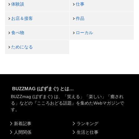
体験談
仕事
お店＆接客
作品
食べ物
ローカル
ためになる
BUZZMAG (ばずまぐ) とは…
BUZZmag (ばずまぐ) は、「笑える」「楽しい」「癒され
る」などの『こころおどる話題』を集めたWebマガジンで
す。
新着記事
ランキング
人間関係
生活と仕事