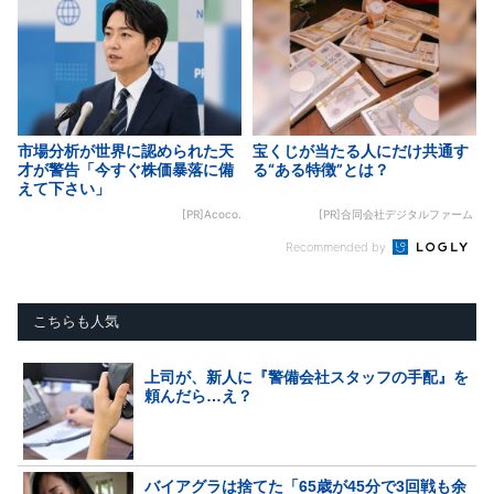
市場分析が世界に認められた天
宝くじが当たる人にだけ共通す
才が警告「今すぐ株価暴落に備
る“ある特徴”とは？
えて下さい」
[PR]Acoco.
[PR]合同会社デジタルファーム
Recommended by
こちらも人気
上司が、新人に『警備会社スタッフの手配』を
頼んだら…え？
バイアグラは捨てた「65歳が45分で3回戦も余