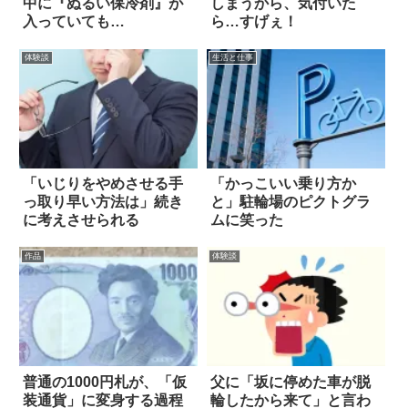
中に『ぬるい保冷剤』が
しまうから、気付いた
入っていても…
ら…すげぇ！
体験談
生活と仕事
「いじりをやめさせる手
「かっこいい乗り方か
っ取り早い方法は」続き
と」駐輪場のピクトグラ
に考えさせられる
ムに笑った
作品
体験談
普通の1000円札が、「仮
父に「坂に停めた車が脱
装通貨」に変身する過程
輪したから来て」と言わ