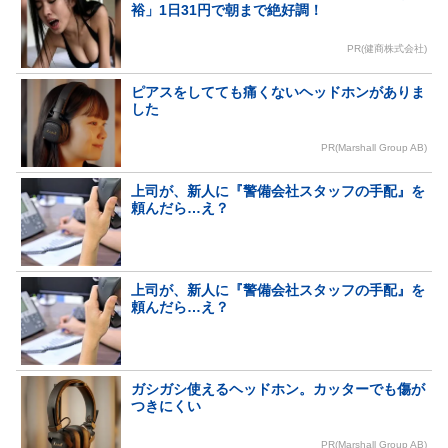
裕」1日31円で朝まで絶好調！
PR(健商株式会社)
ピアスをしてても痛くないヘッドホンがありま
した
PR(Marshall Group AB)
上司が、新人に『警備会社スタッフの手配』を
頼んだら…え？
上司が、新人に『警備会社スタッフの手配』を
頼んだら…え？
ガシガシ使えるヘッドホン。カッターでも傷が
つきにくい
PR(Marshall Group AB)