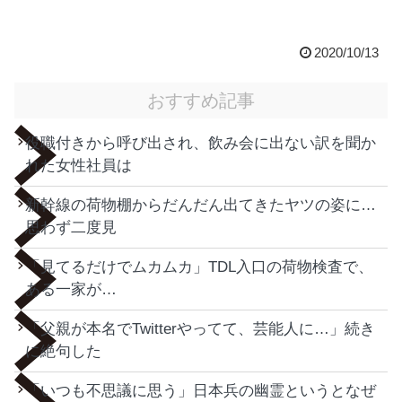
2020/10/13
おすすめ記事
役職付きから呼び出され、飲み会に出ない訳を聞か
れた女性社員は
新幹線の荷物棚からだんだん出てきたヤツの姿に…
思わず二度見
「見てるだけでムカムカ」TDL入口の荷物検査で、
ある一家が…
「父親が本名でTwitterやってて、芸能人に…」続き
に絶句した
「いつも不思議に思う」日本兵の幽霊というとなぜ