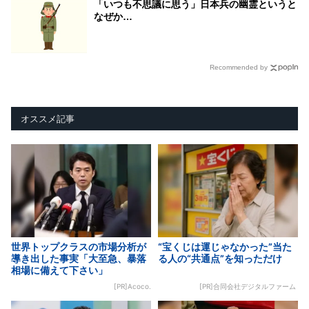
「いつも不思議に思う」日本兵の幽霊というと
なぜか…
Recommended by
オススメ記事
世界トップクラスの市場分析が
“宝くじは運じゃなかった”当た
導き出した事実「大至急、暴落
る人の“共通点”を知っただけ
相場に備えて下さい」
[PR]Acoco.
[PR]合同会社デジタルファーム