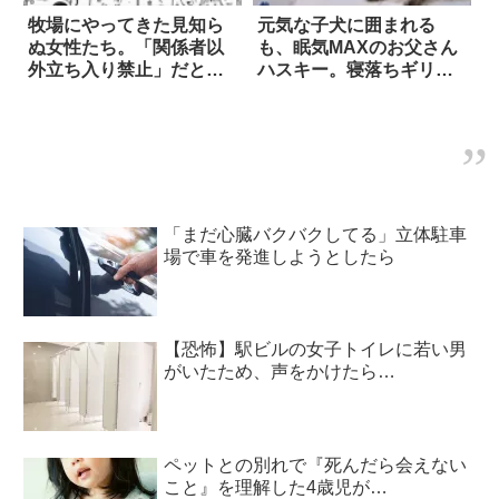
牧場にやってきた見知ら
元気な子犬に囲まれる
ぬ女性たち。「関係者以
も、眠気MAXのお父さん
外立ち入り禁止」だと伝
ハスキー。寝落ちギリギ
えると、え！？
リで踏ん張る様子に、エ
ールを送らずにいられな
い…！
「まだ心臓バクバクしてる」立体駐車
場で車を発進しようとしたら
【恐怖】駅ビルの女子トイレに若い男
がいたため、声をかけたら…
ペットとの別れで『死んだら会えない
こと』を理解した4歳児が…