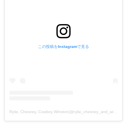
この投稿をInstagramで見る
Rylie, Chesney, Cowboy Winston(@rylie_chesney_and_winston)がシェアした投稿