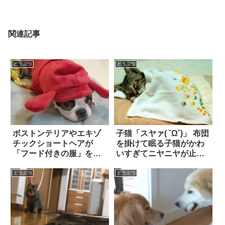
関連記事
どうぶつ
どうぶつ
ボストンテリアやエキゾ
子猫「スヤァ( ˘Ω˘)」 布団
チックショートヘアが
を掛けて眠る子猫がかわ
「フード付きの服」を着
いすぎてニヤニヤが止ま
用。気になる反応
らない！
は…！？
どうぶつ
どうぶつ