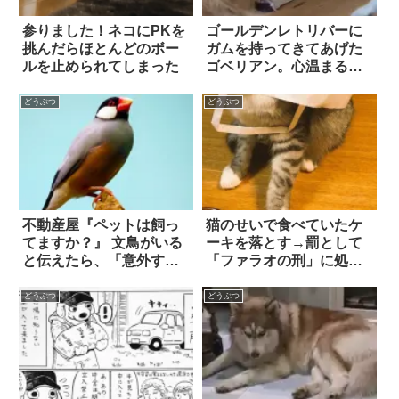
参りました！ネコにPKを
ゴールデンレトリバーに
挑んだらほとんどのボー
ガムを持ってきてあげた
ルを止められてしまった
ゴベリアン。心温まる一
幕と思いきや…ええ
っ！？
どうぶつ
どうぶつ
不動産屋『ペットは飼っ
猫のせいで食べていたケ
てますか？』 文鳥がいる
ーキを落とす→罰として
と伝えたら、「意外すぎ
「ファラオの刑」に処し
る返答」が！
た結果…(笑)
どうぶつ
どうぶつ