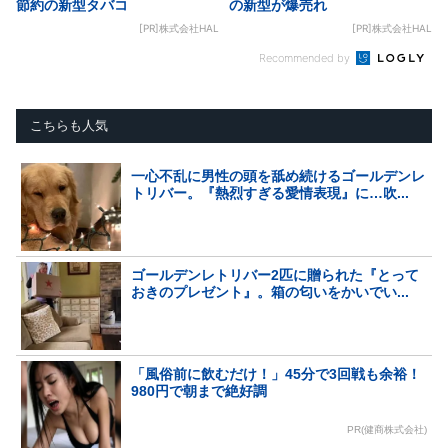
節約の新型タバコ
の新型が爆売れ
[PR]株式会社HAL
[PR]株式会社HAL
Recommended by
こちらも人気
一心不乱に男性の頭を舐め続けるゴールデンレ
トリバー。『熱烈すぎる愛情表現』に…吹...
ゴールデンレトリバー2匹に贈られた『とって
おきのプレゼント』。箱の匂いをかいでい...
「風俗前に飲むだけ！」45分で3回戦も余裕！
980円で朝まで絶好調
PR(健商株式会社)