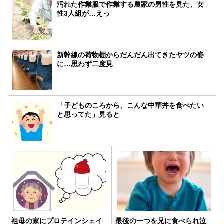
汚れた作業服で作業する農家の男性を見た、女
性3人組が…えっ
新幹線の荷物棚からだんだん出てきたヤツの姿
に…思わず二度見
「子どものころから、こんな中華丼を食べたい
と思ってた」見ると
祖母の家にプロテインシェイ
最後の一つを兄に食べられ泣