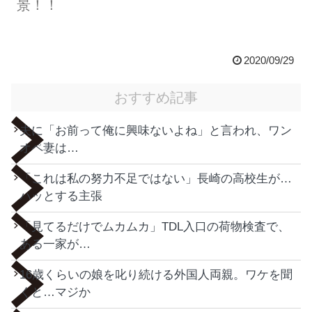
景！！
2020/09/29
おすすめ記事
夫に「お前って俺に興味ないよね」と言われ、ワン
オペ妻は…
「これは私の努力不足ではない」長崎の高校生が…
ハッとする主張
「見てるだけでムカムカ」TDL入口の荷物検査で、
ある一家が…
16歳くらいの娘を叱り続ける外国人両親。ワケを聞
くと…マジか