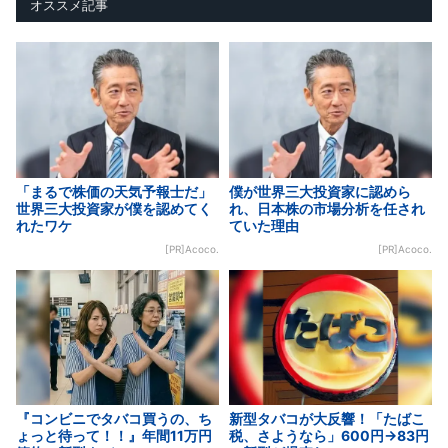
オススメ記事
「まるで株価の天気予報士だ」
僕が世界三大投資家に認めら
世界三大投資家が僕を認めてく
れ、日本株の市場分析を任され
れたワケ
ていた理由
[PR]Acoco.
[PR]Acoco.
『コンビニでタバコ買うの、ち
新型タバコが大反響！「たばこ
ょっと待って！！』年間11万円
税、さようなら」600円→83円