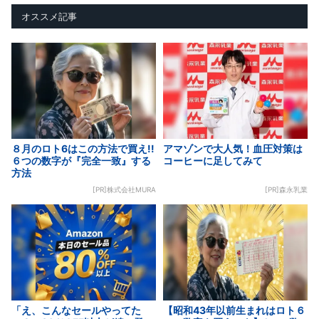
オススメ記事
８月のロト6はこの方法で買え!!
アマゾンで大人気！血圧対策は
６つの数字が『完全一致』する
コーヒーに足してみて
方法
[PR]株式会社MURA
[PR]森永乳業
「え、こんなセールやってた
【昭和43年以前生まれはロト６