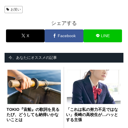
お笑い
シェアする
X
Facebook
LINE
今、あなたにオススメの記事
TOKIO『宙船』の歌詞を見る
「これは私の努力不足ではな
たび、どうしても納得いかな
い」長崎の高校生が…ハッと
いことは
する主張