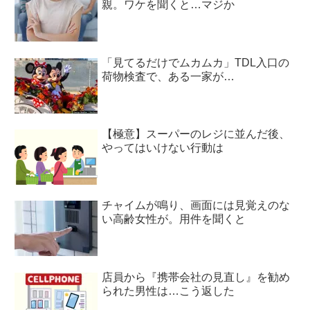
親。ワケを聞くと…マジか
「見てるだけでムカムカ」TDL入口の
荷物検査で、ある一家が…
【極意】スーパーのレジに並んだ後、
やってはいけない行動は
チャイムが鳴り、画面には見覚えのな
い高齢女性が。用件を聞くと
店員から『携帯会社の見直し』を勧め
られた男性は…こう返した