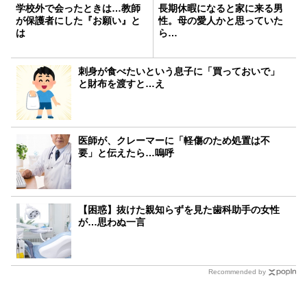
学校外で会ったときは…教師
長期休暇になると家に来る男
が保護者にした『お願い』と
性。母の愛人かと思っていた
は
ら…
刺身が食べたいという息子に「買っておいで」
と財布を渡すと…え
医師が、クレーマーに「軽傷のため処置は不
要」と伝えたら…嗚呼
【困惑】抜けた親知らずを見た歯科助手の女性
が…思わぬ一言
Recommended by