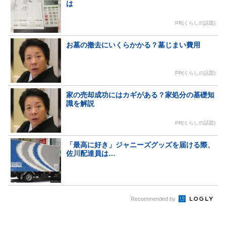
は
PR(くらしの話題)
お墓の撤去にいくらかかる？墓じまい費用
PR(くらしの話題)
家の売却成功にはカギがある？家処分の基礎知
識を解説
PR(くらしの話題)
「最高に好き」ジャニーズグッズを届ける際、
佐川配達員は…
Recommended by