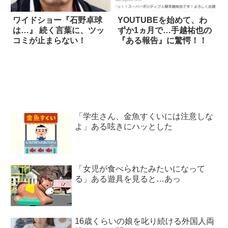
ワイドショー『石野卓球
YOUTUBEを始めて、わ
は…』 続く言葉に、ツッ
ずか1ヵ月で…手越祐也の
コミが止まらない！
『ある報告』に驚愕！！
「学生さん、金魚すくいには注意しな
よ」ある呟きにハッとした
「女児が食べられたみたいになって
る」ある遊具を見ると…あっ
16歳くらいの娘を叱り続ける外国人両