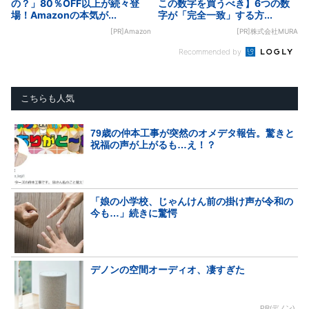
の？」80％OFF以上が続々登
この数字を買うべき】6つの数
場！Amazonの本気が...
字が「完全一致」する方...
[PR]Amazon
[PR]株式会社MURA
Recommended by
こちらも人気
79歳の仲本工事が突然のオメデタ報告。驚きと
祝福の声が上がるも…え！？
「娘の小学校、じゃんけん前の掛け声が令和の
今も…」続きに驚愕
デノンの空間オーディオ、凄すぎた
PR(デノン)