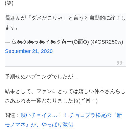
(笑)
長さんが「ダメだこりゃ」と言うと自動的に終了し
ます。
— 仮🏍免🏍ラ🏍イ🏍ダ🛵ー(Ò面Ó) (@GSR250w)
September 21, 2020
予期せぬハプニングでしたが…
結果として、ファンにとっては嬉しい仲本さんらし
さあふれる一幕となりましたね( *´艸｀)
関連：
渋いチョイス…！！ チョコプラ松尾の『新
モノマネ』が、やっぱり激似