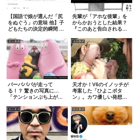
【国語で娘が選んだ「尻
先輩が「アホな後輩」を
をぬぐう」の意味 他】子
からかおうとした結果？
どもたちの決定的瞬間 8
『このあと告白される
選
人』 4枚
エンタメ
エンタメ
バーバパパが走って
天才か！V6のイノッチが
る！？ 驚きの写真に…
考案した「ひよこボタ
「テンションぶち上が
ン」。カワ優しい発想に
る！」
称賛の嵐
エンタメ
エンタメ