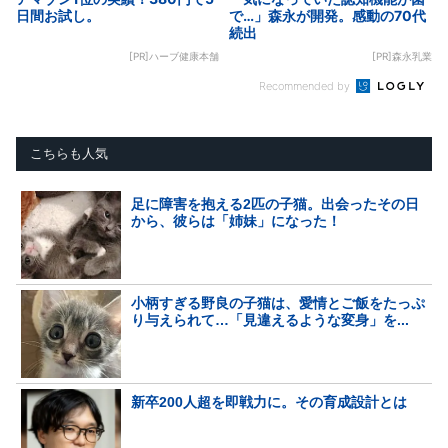
日間お試し。
で…」森永が開発。感動の70代
続出
[PR]ハーブ健康本舗
[PR]森永乳業
Recommended by
こちらも人気
足に障害を抱える2匹の子猫。出会ったその日
から、彼らは「姉妹」になった！
小柄すぎる野良の子猫は、愛情とご飯をたっぷ
り与えられて…「見違えるような変身」を...
新卒200人超を即戦力に。その育成設計とは