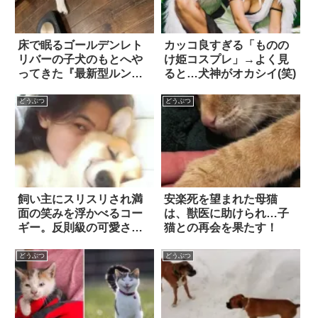
床で眠るゴールデンレト
カッコ良すぎる「ものの
リバーの子犬のもとへや
け姫コスプレ」→よく見
ってきた『最新型ルン
ると…犬神がオカシイ(笑)
バ』。あの手この手で掃
除をしようとした結
どうぶつ
どうぶつ
果…！？
飼い主にスリスリされ満
安楽死を望まれた母猫
面の笑みを浮かべるコー
は、獣医に助けられ…子
ギー。反則級の可愛さが
猫との再会を果たす！
話題に！
どうぶつ
どうぶつ