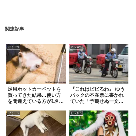
関連記事
どうぶつ
どうぶつ
足用ホットカーペットを
『これはビビるわ』 ゆう
買ってきた結果…使い方
パックの不在票に書かれ
を間違えている方が1名 3
ていた「予期せぬ一文」
枚
とは？
どうぶつ
どうぶつ