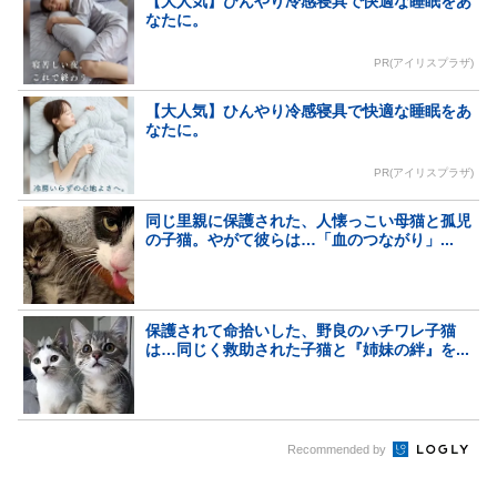
【大人気】ひんやり冷感寝具で快適な睡眠をあ
なたに。
PR(アイリスプラザ)
【大人気】ひんやり冷感寝具で快適な睡眠をあ
なたに。
PR(アイリスプラザ)
同じ里親に保護された、人懐っこい母猫と孤児
の子猫。やがて彼らは…「血のつながり」...
保護されて命拾いした、野良のハチワレ子猫
は…同じく救助された子猫と『姉妹の絆』を...
Recommended by