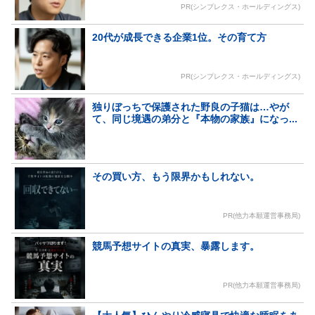
PR(シンプレクス・ホールディングス)
20代が成長できる企業1位。その育て方
PR(シンプレクス・ホールディングス)
独りぼっちで保護された野良の子猫は…やが
て、同じ境遇の弟分と『本物の家族』になっ...
その買い方、もう限界かもしれない。
PR(他力本願運営事務局)
競馬予想サイトの真実、暴露します。
PR(他力本願運営事務局)