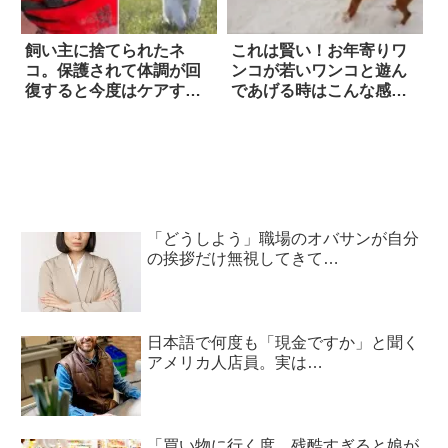
飼い主に捨てられたネ
これは賢い！お年寄りワ
コ。保護されて体調が回
ンコが若いワンコと遊ん
復すると今度はケアする
であげる時はこんな感じ
側に 8枚
(笑)
「どうしよう」職場のオバサンが自分
の挨拶だけ無視してきて…
日本語で何度も「現金ですか」と聞く
アメリカ人店員。実は…
「買い物に行く度、残酷すぎると娘が