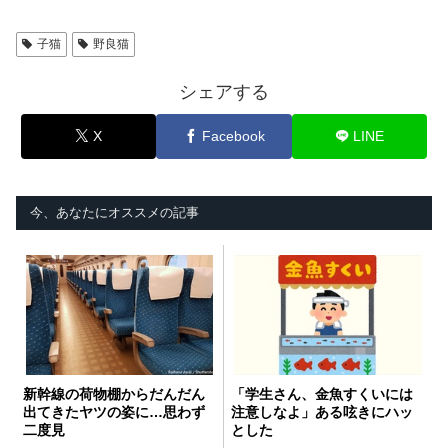
子猫
野良猫
シェアする
X
Facebook
LINE
今、あなたにオススメの記事
新幹線の荷物棚からだんだん
「学生さん、金魚すくいには
出てきたヤツの姿に…思わず
注意しなよ」ある呟きにハッ
二度見
とした