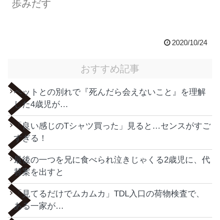
歩みだす
2020/10/24
おすすめ記事
ペットとの別れで『死んだら会えないこと』を理解
した4歳児が…
「良い感じのTシャツ買った」見ると…センスがすご
すぎる！
最後の一つを兄に食べられ泣きじゃくる2歳児に、代
替案を出すと
「見てるだけでムカムカ」TDL入口の荷物検査で、
ある一家が…