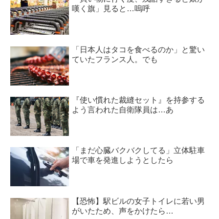
嘆く旗」見ると…嗚呼
「日本人はタコを食べるのか」と驚い
ていたフランス人。でも
『使い慣れた裁縫セット』を持参する
よう言われた自衛隊員は…あ
「まだ心臓バクバクしてる」立体駐車
場で車を発進しようとしたら
【恐怖】駅ビルの女子トイレに若い男
がいたため、声をかけたら…