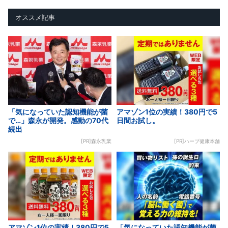
オススメ記事
「気になっていた認知機能が菌
アマゾン1位の実績！380円で5
で…」森永が開発。感動の70代
日間お試し。
続出
[PR]森永乳業
[PR]ハーブ健康本舗
アマゾン1位の実績！380円で5
「気になっていた認知機能が菌