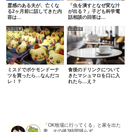
霊感のある夫が、亡くな
「虫を潰すとなぜ変な汁
る2ヶ月前に話してきた内
が出る？」子ども科学電
容は…
話相談の回答は…
生活と仕事
お店＆接客
ミスドでポケモンドーナ
食後のドリンクについて
ツを買ったら…なんだコ
きたマシュマロを口に入
レ！？
れたら…え？
「OK牧場に行ってくる」と家を出た
妻。その後3時間帰らず…