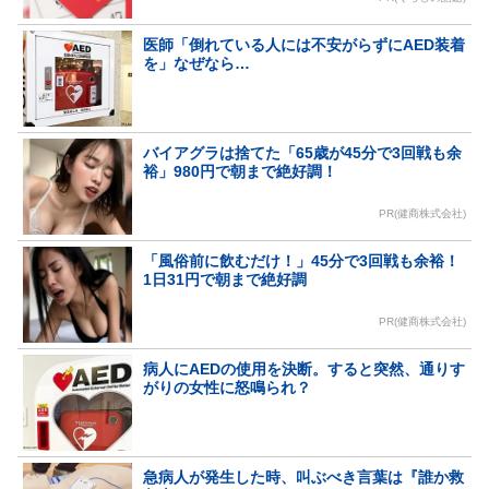
医師「倒れている人には不安がらずにAED装着
を」なぜなら…
バイアグラは捨てた「65歳が45分で3回戦も余
裕」980円で朝まで絶好調！
PR(健商株式会社)
「風俗前に飲むだけ！」45分で3回戦も余裕！
1日31円で朝まで絶好調
PR(健商株式会社)
病人にAEDの使用を決断。すると突然、通りす
がりの女性に怒鳴られ？
急病人が発生した時、叫ぶべき言葉は『誰か救