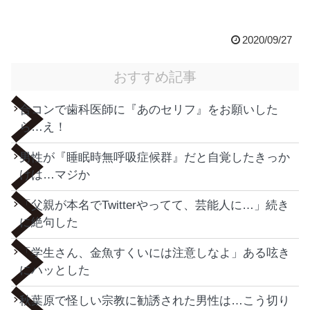
2020/09/27
おすすめ記事
合コンで歯科医師に『あのセリフ』をお願いした
ら…え！
男性が『睡眠時無呼吸症候群』だと自覚したきっか
けは…マジか
「父親が本名でTwitterやってて、芸能人に…」続き
に絶句した
「学生さん、金魚すくいには注意しなよ」ある呟き
にハッとした
秋葉原で怪しい宗教に勧誘された男性は…こう切り