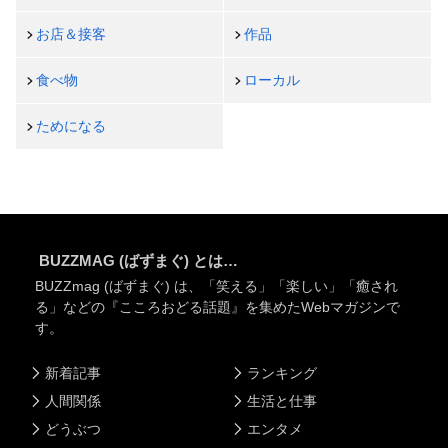
お店＆接客
作品
食べ物
ローカル
ためになる
BUZZMAG (ばずまぐ) とは…
BUZZmag (ばずまぐ) は、「笑える」「楽しい」「癒され
る」などの『こころおどる話題』を集めたWebマガジンで
す。
新着記事
ランキング
人間関係
生活と仕事
どうぶつ
エンタメ