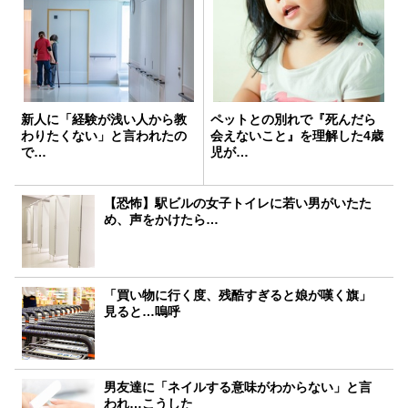
新人に「経験が浅い人から教
ペットとの別れで『死んだら
わりたくない」と言われたの
会えないこと』を理解した4歳
で…
児が…
【恐怖】駅ビルの女子トイレに若い男がいたた
め、声をかけたら…
「買い物に行く度、残酷すぎると娘が嘆く旗」
見ると…嗚呼
男友達に「ネイルする意味がわからない」と言
われ…こうした