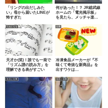
「リングの出だしみた
何があった！？ JR総武線
い」母から届いたLINEが
ホームの「電光掲示板」
怖すぎた
を見たら、メッチャ楽し
そうで吹いた
ためになる
仕事
天才か(笑)！誰でも一発で
冷凍食品メーカーが『不
「リズム譜の読み方」を
味くて奇抜な新商品』を
理解できる表がすごい
出すワケは…
生活と仕事
生活と仕事