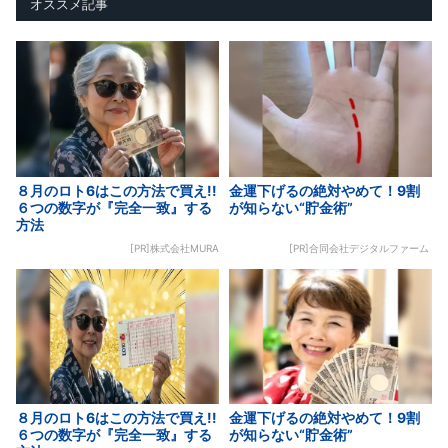
オススメ記事
８月のロト6はこの方法で買え!!
金運下げるの絶対やめて！9割
６つの数字が『完全一致』する
が知らない“貯金術”
方法
[PR]株式会社MURA
[PR]合同会社デジタルファーム
８月のロト6はこの方法で買え!!
金運下げるの絶対やめて！9割
６つの数字が『完全一致』する
が知らない“貯金術”