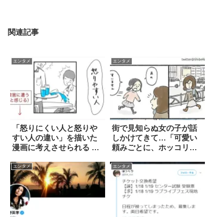
関連記事
エンタメ
エンタメ
「怒りにくい人と怒りや
街で見知らぬ女の子が話
すい人の違い」を描いた
しかけてきて…「可愛い
漫画に考えさせられる 4
頼みごとに、ホッコリし
枚
た」
エンタメ
エンタメ