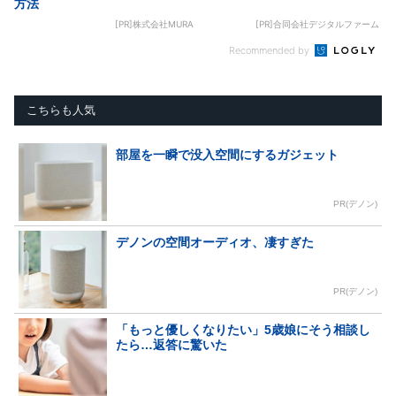
方法
[PR]株式会社MURA
[PR]合同会社デジタルファーム
Recommended by
こちらも人気
部屋を一瞬で没入空間にするガジェット
PR(デノン)
デノンの空間オーディオ、凄すぎた
PR(デノン)
「もっと優しくなりたい」5歳娘にそう相談し
たら…返答に驚いた