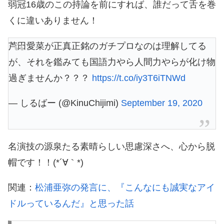
弱冠16歳のこの持論を前にすれば、誰だって舌を巻
くに違いありません！
芦田愛菜が正真正銘のガチプロなのは理解してる
が、それを鑑みても国語力やら人間力やらが化け物
過ぎませんか？？？
https://t.co/iy3T6iTNWd
— しるばー (@KinuChijimi)
September 19, 2020
名演技の源泉たる素晴らしい思慮深さへ、心から脱
帽です！！(*´∀｀*)
関連：
松浦亜弥の発言に、『こんなにも誠実なアイ
ドルっているんだ』と思った話