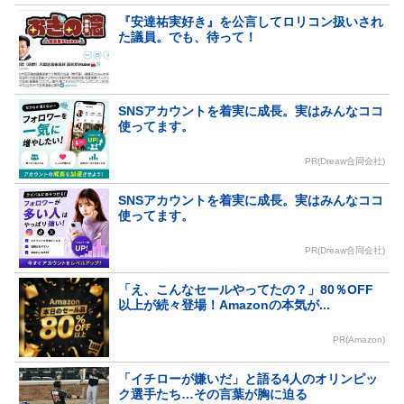
『安達祐実好き』を公言してロリコン扱いされ
た議員。でも、待って！
SNSアカウントを着実に成長。実はみんなココ
使ってます。
PR(Dreaw合同会社)
SNSアカウントを着実に成長。実はみんなココ
使ってます。
PR(Dreaw合同会社)
「え、こんなセールやってたの？」80％OFF
以上が続々登場！Amazonの本気が...
PR(Amazon)
「イチローが嫌いだ」と語る4人のオリンピッ
ク選手たち…その言葉が胸に迫る