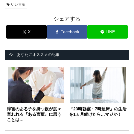
いい言葉
シェアする
X
Facebook
LINE
今、あなたにオススメの記事
障害のある子を持つ親が度々
『23時就寝・7時起床』の生活
言われる『ある言葉』に思う
を1ヵ月続けたら…マジか！
ことは…