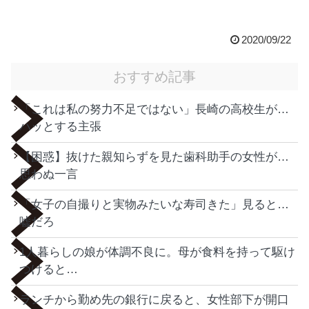
2020/09/22
おすすめ記事
「これは私の努力不足ではない」長崎の高校生が…
ハッとする主張
【困惑】抜けた親知らずを見た歯科助手の女性が…
思わぬ一言
「女子の自撮りと実物みたいな寿司きた」見ると…
嘘だろ
1人暮らしの娘が体調不良に。母が食料を持って駆け
つけると…
ランチから勤め先の銀行に戻ると、女性部下が開口