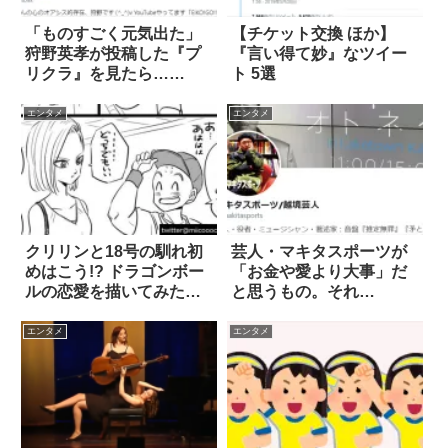
「ものすごく元気出た」
【チケット交換 ほか】
狩野英孝が投稿した『プ
『言い得て妙』なツイー
リクラ』を見たら…
ト 5選
え！？
エンタメ
エンタメ
クリリンと18号の馴れ初
芸人・マキタスポーツが
めはこう!? ドラゴンボー
「お金や愛より大事」だ
ルの恋愛を描いてみた漫
と思うもの。それ
画 14枚
は…！！
エンタメ
エンタメ