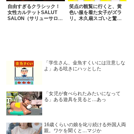
自由すぎるクラシック！
笑点の観覧に行くと、黄
女性カルテットSALUT
色い服を着た女子がズラ
SALON（サリューサロ
リ。木久扇スゴいと驚い
ン）がスゴイ
てたら？
「学生さん、金魚すくいには注意しな
よ」ある呟きにハッとした
「女児が食べられたみたいになって
る」ある遊具を見ると…あっ
16歳くらいの娘を叱り続ける外国人両
親。ワケを聞くと…マジか