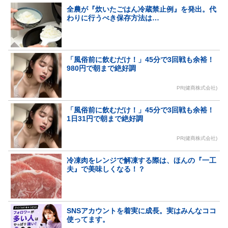
全農が『炊いたごはん冷蔵禁止例』を発出。代
わりに行うべき保存方法は…
「風俗前に飲むだけ！」45分で3回戦も余裕！
980円で朝まで絶好調
PR(健商株式会社)
「風俗前に飲むだけ！」45分で3回戦も余裕！
1日31円で朝まで絶好調
PR(健商株式会社)
冷凍肉をレンジで解凍する際は、ほんの『一工
夫』で美味しくなる！？
SNSアカウントを着実に成長。実はみんなココ
使ってます。