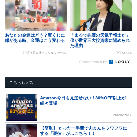
あなたの金運はどう？宝くじに
「まるで株価の天気予報士だ」
縁がある時、金運はこう変わる
僕が世界三大投資家に認められ
た理由
[PR]合同会社デジタルファーム
[PR]Acoco.
Recommended by
こちらも人気
Amazon今日も見逃せない！80%OFF以上が
続々登場
PR(Amazon)
【簡単】 たった一手間で肉まんをフワフワに
する「裏技」が…こちら！！