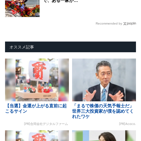
で、ある一家が…
Recommended by
オススメ記事
【当選】金運が上がる直前に起
「まるで株価の天気予報士だ」
こるサイン
世界三大投資家が僕を認めてく
れたワケ
[PR]合同会社デジタルファーム
[PR]Acoco.