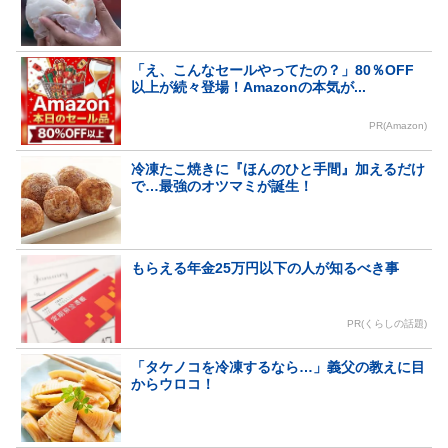
「え、こんなセールやってたの？」80％OFF
以上が続々登場！Amazonの本気が...
PR(Amazon)
冷凍たこ焼きに『ほんのひと手間』加えるだけ
で…最強のオツマミが誕生！
もらえる年金25万円以下の人が知るべき事
PR(くらしの話題)
「タケノコを冷凍するなら…」義父の教えに目
からウロコ！