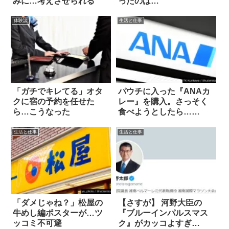
みに…考えさせられる
ったのは…
体験談
生活と仕事
「ガチでキレてる」オタ
パウチに入った『ANAカ
クに宿の予約を任せた
レー』を購入。さっそく
ら…こうなった
食べようとしたら…
え！！
生活と仕事
生活と仕事
「ダメじゃね？」松屋の
【さすが】 河野大臣の
牛めし編ポスターが…ツ
『ブルーインパルスマス
ッコミ不可避
ク』がカッコよすぎ