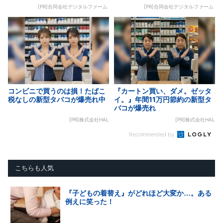
[PR]合同会社デジタルファーム
[PR]合同会社デジタルファーム
コンビニで買うのは損！たばこ
『カートン買い、ダメ。ゼッタ
税なしの新型タバコが爆売れ中
イ。』年間11万円節約の新型タ
バコが爆売れ
[PR]株式会社HAL
[PR]株式会社HAL
Recommended by
こちらも人気
『子どもの着替え』がどれほど大変か…。ある
例えに笑った！