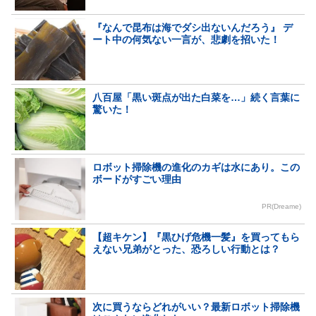
『なんで昆布は海でダシ出ないんだろう』 デ
ート中の何気ない一言が、悲劇を招いた！
八百屋「黒い斑点が出た白菜を…」続く言葉に
驚いた！
ロボット掃除機の進化のカギは水にあり。この
ボードがすごい理由
PR(Dreame)
【超キケン】『黒ひげ危機一髪』を買ってもら
えない兄弟がとった、恐ろしい行動とは？
次に買うならどれがいい？最新ロボット掃除機