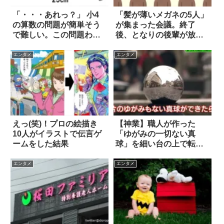
「・・・あれっ？」 小4
「髪が薄いメガネの5人」
の算数の問題が簡単そう
が集まった会議。終了
で難しい。この問題わか
後、となりの後輩が放っ
る？
た一言に泣いた
エンタメ
エンタメ
えっ(笑)！プロの絵描き
【神業】職人が作った
10人がイラストで伝言ゲ
「ゆがみの一切ない真
ームをした結果
球」を細い台の上で転が
した結果
エンタメ
エンタメ