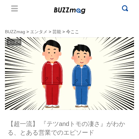
BUZZmag
>
エンタメ
>
芸能
> 今ここ
エンタメ
【超一流】 『テツandトモの凄さ』がわか
る、とある営業でのエピソード