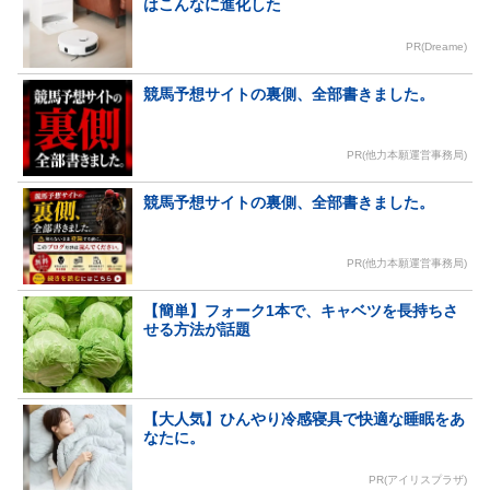
はこんなに進化した
PR(Dreame)
競馬予想サイトの裏側、全部書きました。
PR(他力本願運営事務局)
競馬予想サイトの裏側、全部書きました。
PR(他力本願運営事務局)
【簡単】フォーク1本で、キャベツを長持ちさ
せる方法が話題
【大人気】ひんやり冷感寝具で快適な睡眠をあ
なたに。
PR(アイリスプラザ)