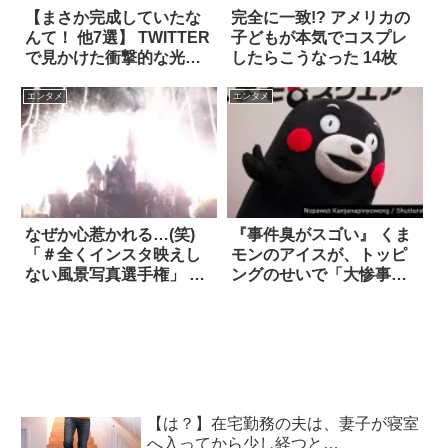
【まさか完成していたな
完全に一致!? アメリカの
んて！ 他7選】 TWITTER
子どもが本気でコスプレ
で見かけた衝撃的な光景
したらこうなった 14枚
㉘
エンタメ
エンタメ
なぜか心惹かれる…(笑)
『事件臭がスゴい』 くま
「＃全くインスタ映えし
モンのアイスが、トッピ
ない風景写真選手権」 7
ングのせいで「大惨事」
選
になった！！
【は？】在宅勤務の夫は、妻子が寝室
へ入ってから少し経つと…