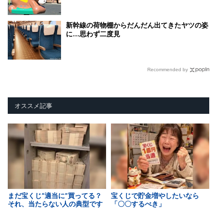
新幹線の荷物棚からだんだん出てきたヤツの姿
に…思わず二度見
Recommended by
オススメ記事
まだ宝くじ“適当に”買ってる？
宝くじで貯金増やしたいなら
それ、当たらない人の典型です
「〇〇するべき」