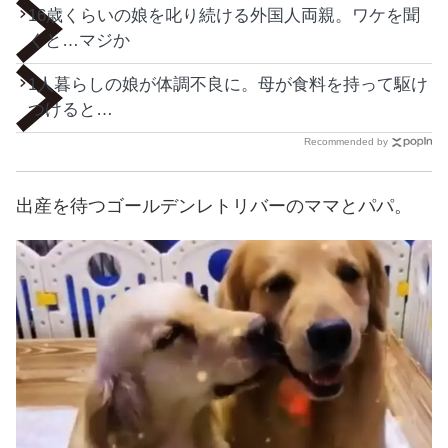
16歳くらいの娘を叱り続ける外国人両親。ワケを聞
くと…マジか
1人暮らしの娘が体調不良に。母が食料を持って駆け
つけると…
Recommended by
出産を待つゴールデンレトリバーのママとパパ。