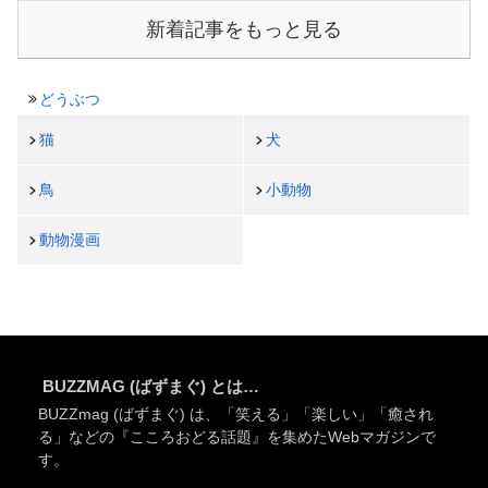
新着記事をもっと見る
どうぶつ
猫
犬
鳥
小動物
動物漫画
BUZZMAG (ばずまぐ) とは…
BUZZmag (ばずまぐ) は、「笑える」「楽しい」「癒され
る」などの『こころおどる話題』を集めたWebマガジンで
す。