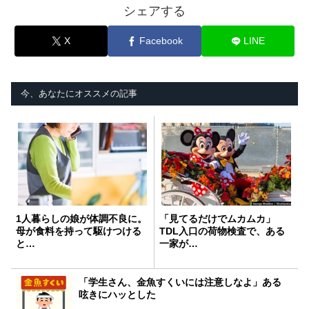
シェアする
X
Facebook
LINE
今、あなたにオススメの記事
1人暮らしの娘が体調不良に。
「見てるだけでムカムカ」
母が食料を持って駆けつける
TDL入口の荷物検査で、ある
と…
一家が…
「学生さん、金魚すくいには注意しなよ」ある
呟きにハッとした