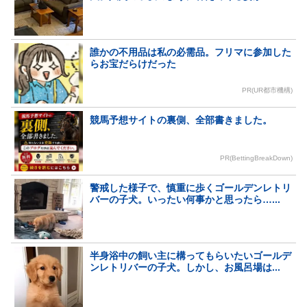
誰かの不用品は私の必需品。フリマに参加した
らお宝だらけだった
PR(UR都市機構)
競馬予想サイトの裏側、全部書きました。
PR(BettingBreakDown)
警戒した様子で、慎重に歩くゴールデンレトリ
バーの子犬。いったい何事かと思ったら…...
半身浴中の飼い主に構ってもらいたいゴールデ
ンレトリバーの子犬。しかし、お風呂場は...