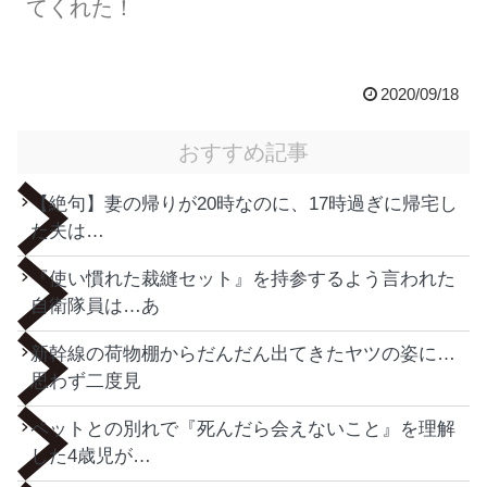
てくれた！
2020/09/18
おすすめ記事
【絶句】妻の帰りが20時なのに、17時過ぎに帰宅し
た夫は…
『使い慣れた裁縫セット』を持参するよう言われた
自衛隊員は…あ
新幹線の荷物棚からだんだん出てきたヤツの姿に…
思わず二度見
ペットとの別れで『死んだら会えないこと』を理解
した4歳児が…