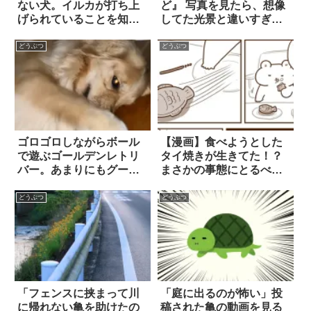
ない犬。イルカが打ち上
ど』 写真を見たら、想像
げられていることを知ら
してた光景と違いすぎて
せ救出へ
吹いた！
どうぶつ
どうぶつ
ゴロゴロしながらボール
【漫画】食べようとした
で遊ぶゴールデンレトリ
タイ焼きが生きてた！？
バー。あまりにもグータ
まさかの事態にとるべき
ラな姿に笑ってしま
行動は… 3枚
う！！
どうぶつ
どうぶつ
「フェンスに挟まって川
「庭に出るのが怖い」投
に帰れない亀を助けたの
稿された亀の動画を見る