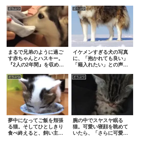
なんでも良いよう
で…！？
どうぶつ
どうぶつ
まるで兄弟のように過ご
イケメンすぎる犬の写真
す赤ちゃんとハスキー。
に、「抱かれても良い」
『2人の2年間』を収めた
「籍入れたい」との声が
動画に…心が温かくなる
噴出
どうぶつ
どうぶつ
夢中になってご飯を頬張
腕の中でスヤスヤ眠る
る猫。そしてひとしきり
猫。可愛い寝顔を眺めて
食べ終えると、飼い主の
いたら、「さらに可愛い
膝に乗って何やら「要
こと」が起こった