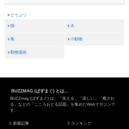
どうぶつ
猫
犬
鳥
小動物
動物漫画
BUZZMAG (ばずまぐ) とは…
BUZZmag (ばずまぐ) は、「笑える」「楽しい」「癒され
る」などの『こころおどる話題』を集めたWebマガジンで
す。
新着記事
ランキング