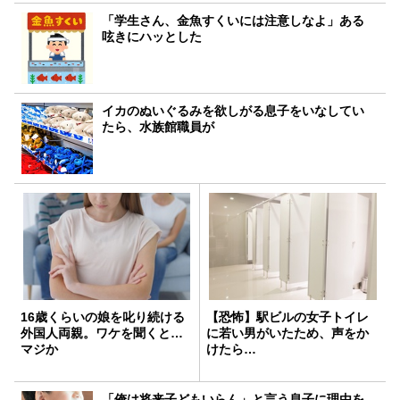
「学生さん、金魚すくいには注意しなよ」ある
呟きにハッとした
イカのぬいぐるみを欲しがる息子をいなしてい
たら、水族館職員が
16歳くらいの娘を叱り続ける
【恐怖】駅ビルの女子トイレ
外国人両親。ワケを聞くと…
に若い男がいたため、声をか
マジか
けたら…
「俺は将来子どもいらん」と言う息子に理由を