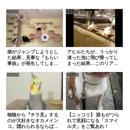
どうぶつ
どうぶつ
猫がジャンプしようとし
アヒルたちが、うっかり
た結果…見事な『もらい
凍った池に飛び乗ってし
事故』が発生してしま
まった結果…このリアク
う！
ション(笑)！
どうぶつ
どうぶつ
物陰から『チラ見』する
【ニッコリ】 誰もがつら
のが大好きなオカメイン
れて笑顔になる「スマイ
コ。隠れられるならば、
ル犬」をご覧あれ！