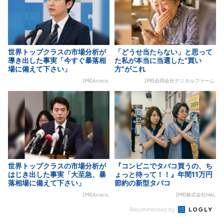
世界トップクラスの市場分析が
「どうせ当たらない」と思って
導き出した事実「今すぐ暴落相
た私が本当に当選した“買い
場に備えて下さい」
方”がこれ
[PR]Acoco.
[PR]合同会社デジタルファーム
世界トップクラスの市場分析が
『コンビニでタバコ買うの、ち
はじき出した事実「大至急、暴
ょっと待って！！』年間11万円
落相場に備えて下さい」
節約の新型タバコ
[PR]Acoco.
[PR]株式会社HAL
Recommended by