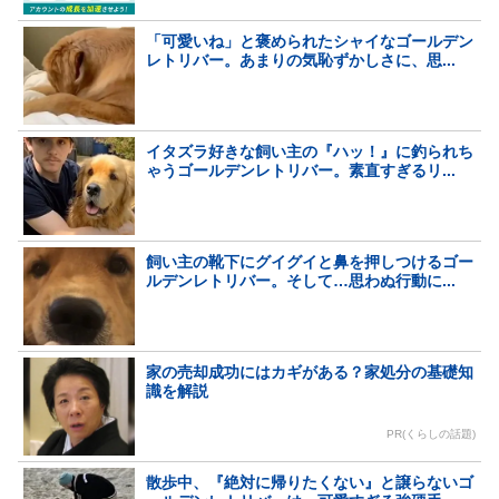
「可愛いね」と褒められたシャイなゴールデン
レトリバー。あまりの気恥ずかしさに、思...
イタズラ好きな飼い主の『ハッ！』に釣られち
ゃうゴールデンレトリバー。素直すぎるリ...
飼い主の靴下にグイグイと鼻を押しつけるゴー
ルデンレトリバー。そして…思わぬ行動に...
家の売却成功にはカギがある？家処分の基礎知
識を解説
PR(くらしの話題)
散歩中、『絶対に帰りたくない』と譲らないゴ