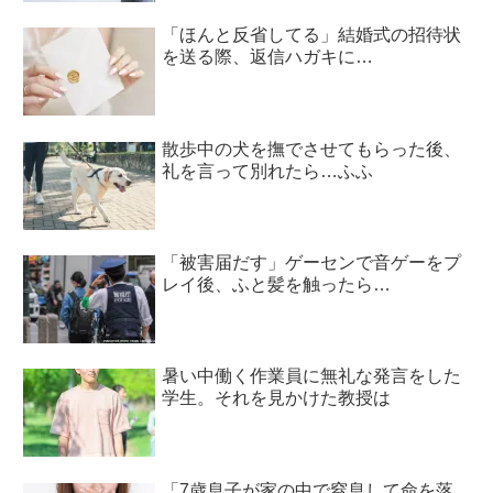
「ほんと反省してる」結婚式の招待状
を送る際、返信ハガキに…
散歩中の犬を撫でさせてもらった後、
礼を言って別れたら…ふふ
「被害届だす」ゲーセンで音ゲーをプ
レイ後、ふと髪を触ったら…
暑い中働く作業員に無礼な発言をした
学生。それを見かけた教授は
「7歳息子が家の中で窒息して命を落