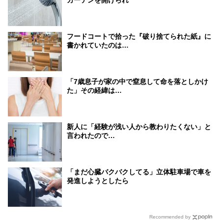
フードコートで拾った『破り捨てられた紙』に
書かれていたのは…
「7歳息子が家の中で窒息して命を落としかけ
た」その経緯は…
新人に「経験が浅い人から教わりたくない」と
言われたので…
「まだ心臓バクバクしてる」立体駐車場で車を
発進しようとしたら
Recommended by