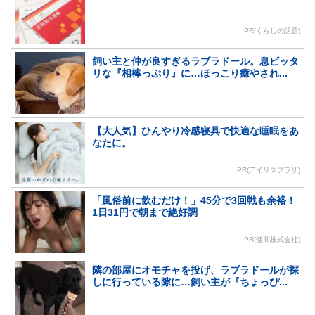
PR(くらしの話題)
飼い主と仲が良すぎるラブラドール。息ピッタ
リな『相棒っぷり』に…ほっこり癒やされ...
【大人気】ひんやり冷感寝具で快適な睡眠をあ
なたに。
PR(アイリスプラザ)
「風俗前に飲むだけ！」45分で3回戦も余裕！
1日31円で朝まで絶好調
PR(健商株式会社)
隣の部屋にオモチャを投げ、ラブラドールが探
しに行っている隙に…飼い主が『ちょっぴ...