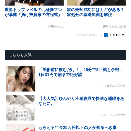
世界トップレベルの元証券マン
家の売却成功にはカギがある？
が暴露「負け投資家の方程式」
家処分の基礎知識を解説
[PR]Acoco.
[PR]くらしの話題
Recommended by
こちらも人気
「風俗前に飲むだけ！」45分で3回戦も余裕！
1日31円で朝まで絶好調
PR(健商株式会社)
【大人気】ひんやり冷感寝具で快適な睡眠をあ
なたに。
PR(アイリスプラザ)
もらえる年金25万円以下の人が知るべき事