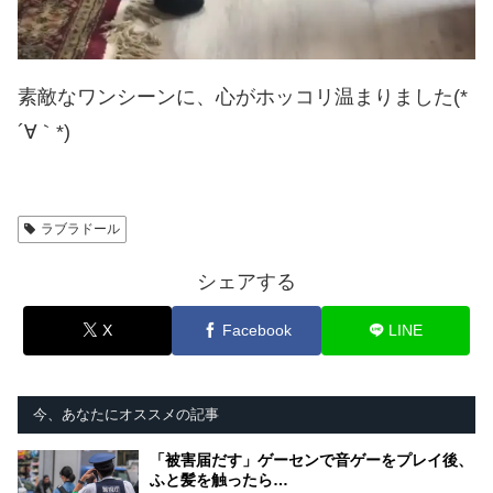
素敵なワンシーンに、心がホッコリ温まりました(*
´∀｀*)
ラブラドール
シェアする
X
Facebook
LINE
今、あなたにオススメの記事
「被害届だす」ゲーセンで音ゲーをプレイ後、
ふと髪を触ったら…