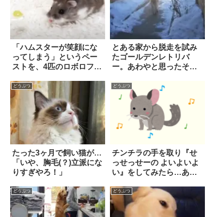
「ハムスターが笑顔にな
とある家から脱走を試み
ってしまう」というペー
たゴールデンレトリバ
ストを、4匹のロボロフス
ー。あわやと思ったその
キーにあげてみたら…？
時…一人の『ヒーロー』
が颯爽と現れた！！
どうぶつ
どうぶつ
たった3ヶ月で飼い猫が…
チンチラの手を取り『せ
「いや、胸毛(？)立派にな
っせっせーの よいよいよ
りすぎやろ！」
い』をしてみたら…あま
りの可愛さに悶絶必至！
どうぶつ
どうぶつ