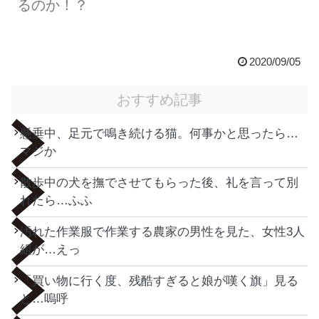
るのか！？
2020/09/05
おすすめ記事
懸垂中、足元で鳴き続ける猫。何事かと思ったら…
マジか
散歩中の犬を撫でさせてもらった後、礼を言って別
れたら…ふふ
汚れた作業服で作業する農家の男性を見た、女性3人
組が…えっ
「買い物に行く度、残酷すぎると娘が嘆く旗」見る
と…嗚呼