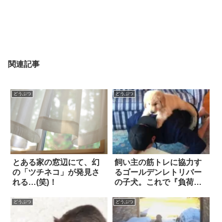
関連記事
どうぶつ
どうぶつ
とある家の窓辺にて、幻
飼い主の筋トレに協力す
の「ツチネコ」が発見さ
るゴールデンレトリバー
れる…(笑)！
の子犬。これで『負荷』
も『癒やし効果』も
UP！？
どうぶつ
どうぶつ