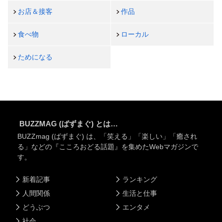
お店＆接客
作品
食べ物
ローカル
ためになる
BUZZMAG (ばずまぐ) とは…
BUZZmag (ばずまぐ) は、「笑える」「楽しい」「癒され
る」などの『こころおどる話題』を集めたWebマガジンで
す。
新着記事
ランキング
人間関係
生活と仕事
どうぶつ
エンタメ
社会