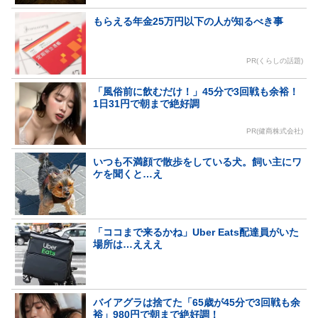
もらえる年金25万円以下の人が知るべき事
PR(くらしの話題)
「風俗前に飲むだけ！」45分で3回戦も余裕！
1日31円で朝まで絶好調
PR(健商株式会社)
いつも不満顔で散歩をしている犬。飼い主にワ
ケを聞くと…え
「ココまで来るかね」Uber Eats配達員がいた
場所は…えええ
バイアグラは捨てた「65歳が45分で3回戦も余
裕」980円で朝まで絶好調！