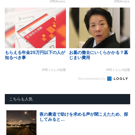
[PR]Acoco.
[PR]Acoco.
もらえる年金25万円以下の人が
お墓の撤去にいくらかかる？墓
知るべき事
じまい費用
[PR]くらしの話題
[PR]くらしの話題
Recommended by
こちらも人気
夜の農道で助けを求める声が聞こえたため、探
してみると…