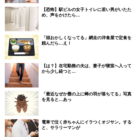
【恐怖】駅ビルの女子トイレに若い男がいたた
め、声をかけたら…
「頭おかしくなってる」網走の洋食屋で定食を
頼んだら…え！
【は？】在宅勤務の夫は、妻子が寝室へ入って
から少し経つと…
「最近なぜか畳の上に蝉の羽が落ちてる」写真
を見ると…あっ
電車で泣く赤ちゃんにイラつくオジサン。する
と、サラリーマンが