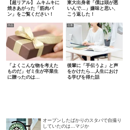
【超リアル】 ムキムキに
東大出身者「僕は頭が悪
焼きあがった「筋肉パ
いんで…」嫌味と思い、
ン」をご覧ください！
こう返した！
作品
仕事
「よくこんな物を考えた
後輩に「手伝うよ」と声
ものだ」ゼミ生が卒業生
をかけたら…人生におけ
に贈ったのは…
る学びを得た話
オープンしたばかりのスタバで自撮り
していたのは…マジか