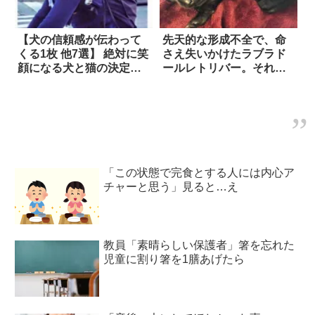
【犬の信頼感が伝わって
先天的な形成不全で、命
くる1枚 他7選】 絶対に笑
さえ失いかけたラブラド
顔になる犬と猫の決定的
ールレトリバー。それで
瞬間
も優しい飼い主と苦難を
乗り越え…念願の水遊び
へ！
「この状態で完食とする人には内心ア
チャーと思う」見ると…え
教員「素晴らしい保護者」箸を忘れた
児童に割り箸を1膳あげたら