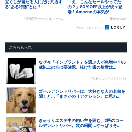
宝くじが当たる人にだけ共通す
「え、こんなセールやってた
る“ある特徴”とは？
の？」80％OFF以上が続々登
場！Amazonの本気が...
[PR]合同会社デジタルファーム
[PR]Amazon
Recommended by
こちらも人気
なぜ今「インプラント」を選ぶ人が急増中？65
歳以上の方は要確認。抜けた歯の放置は...
PR(あんしんインプラント)
ゴールデンレトリバーは、大好きな人の名前を
聞くと…『まさかのリアクション』に思わ...
きゅうりエステ中の飼い主を囲む、2匹のゴー
ルデンレトリバー。次の瞬間…やっぱりそ...