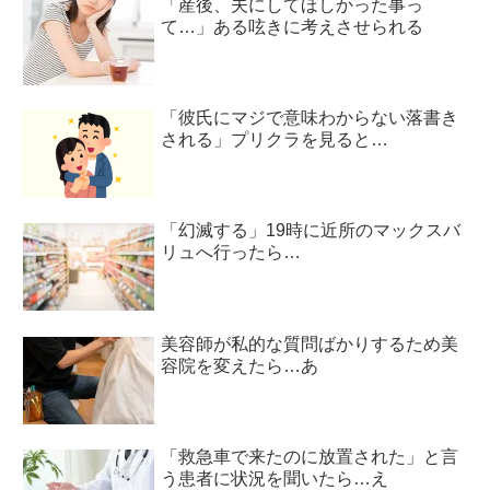
「産後、夫にしてほしかった事っ
て…」ある呟きに考えさせられる
「彼氏にマジで意味わからない落書き
される」プリクラを見ると…
「幻滅する」19時に近所のマックスバ
リュへ行ったら…
美容師が私的な質問ばかりするため美
容院を変えたら…あ
「救急車で来たのに放置された」と言
う患者に状況を聞いたら…え