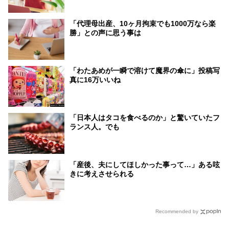
「代理母出産、10ヶ月拘束でも1000万なら楽
勝」との声に思う事は
「わたあめが一瞬で溶けて魔界の傘に」投稿写
真に16万いいね
「日本人はタコを食べるのか」と驚いていたフ
ランス人。でも
「産後、夫にしてほしかった事って…」ある呟
きに考えさせられる
Recommended by