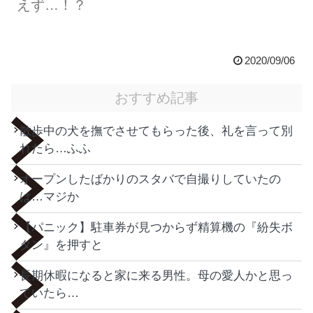
えず…！？
2020/09/06
おすすめ記事
散歩中の犬を撫でさせてもらった後、礼を言って別
れたら…ふふ
オープンしたばかりのスタバで自撮りしていたの
は…マジか
【パニック】駐車券が見つからず精算機の『紛失ボ
タン』を押すと
長期休暇になると家に来る男性。母の愛人かと思っ
ていたら…