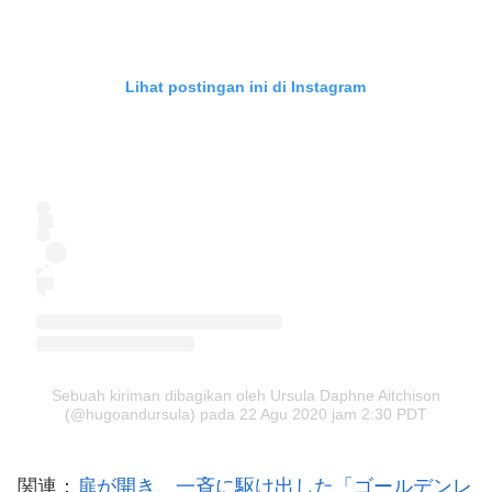
Lihat postingan ini di Instagram
Sebuah kiriman dibagikan oleh Ursula Daphne Aitchison
(@hugoandursula)
pada
22 Agu 2020 jam 2:30 PDT
関連：
扉が開き、一斉に駆け出した「ゴールデンレ