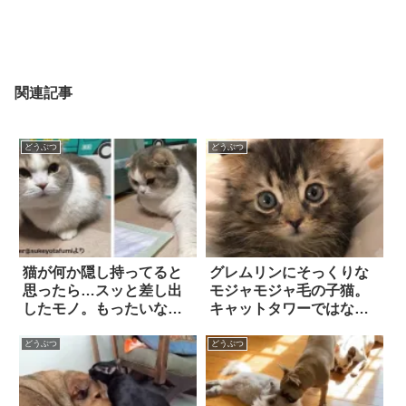
関連記事
どうぶつ
どうぶつ
猫が何か隠し持ってると
グレムリンにそっくりな
思ったら…スッと差し出
モジャモジャ毛の子猫。
したモノ。もったいなく
キャットタワーではな
て使えない
く、「人間の肩」に登る
のが大好きな甘えっ子に
どうぶつ
どうぶつ
育つ！