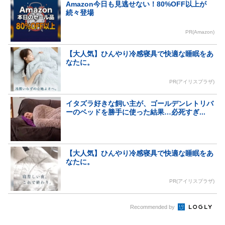
Amazon今日も見逃せない！80%OFF以上が
続々登場
PR(Amazon)
【大人気】ひんやり冷感寝具で快適な睡眠をあ
なたに。
PR(アイリスプラザ)
イタズラ好きな飼い主が、ゴールデンレトリバ
ーのベッドを勝手に使った結果…必死すぎ...
【大人気】ひんやり冷感寝具で快適な睡眠をあ
なたに。
PR(アイリスプラザ)
Recommended by