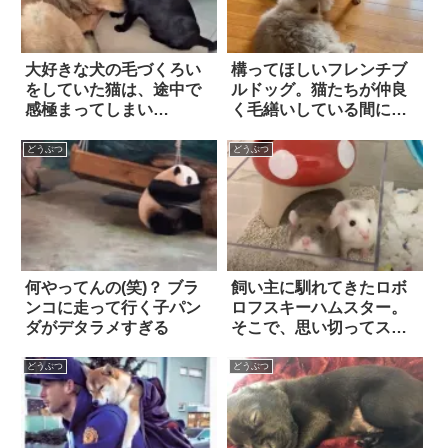
大好きな犬の毛づくろい
構ってほしいフレンチブ
をしていた猫は、途中で
ルドッグ。猫たちが仲良
感極まってしまい…
く毛繕いしている間に、
割り込もうとした結
果…？
どうぶつ
どうぶつ
何やってんの(笑)？ ブラ
飼い主に馴れてきたロボ
ンコに走って行く子パン
ロフスキーハムスター。
ダがデタラメすぎる
そこで、思い切ってスキ
ンシップを試みたら…？
どうぶつ
どうぶつ