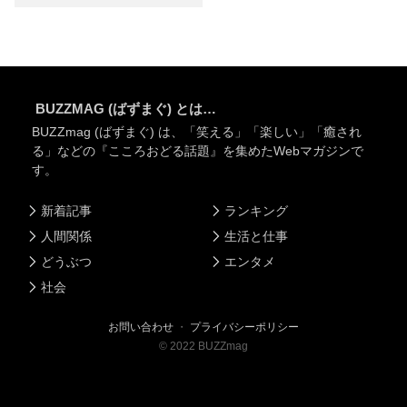
BUZZMAG (ばずまぐ) とは…
BUZZmag (ばずまぐ) は、「笑える」「楽しい」「癒され
る」などの『こころおどる話題』を集めたWebマガジンで
す。
新着記事
ランキング
人間関係
生活と仕事
どうぶつ
エンタメ
社会
お問い合わせ
・
プライバシーポリシー
©
2022
BUZZmag