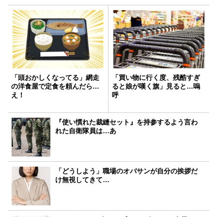
「頭おかしくなってる」網走
「買い物に行く度、残酷すぎ
の洋食屋で定食を頼んだら…
ると娘が嘆く旗」見ると…嗚
え！
呼
『使い慣れた裁縫セット』を持参するよう言わ
れた自衛隊員は…あ
「どうしよう」職場のオバサンが自分の挨拶だ
け無視してきて…