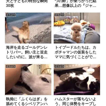
犬と子どもの特別な瞬間
つの鈴」が乗っかった結
30枚
果…想像以上の『ジャス
トフィットぶり』にたま
らず笑った！！
どうぶつ
どうぶつ
海岸を走るゴールデンレ
トイプードルたちは、カ
トリバー。飼い主と並走
ボチャマンの仮装をした
したいのに、波が来る
ママに気づくことができ
と…こうなっちゃう！
るのか？試してみると…
どうぶつ
どうぶつ
執拗に「ふくらはぎ」を
ハムスターが落ちないよ
舐めてくるシベリアンハ
う、同じ体勢をキープし