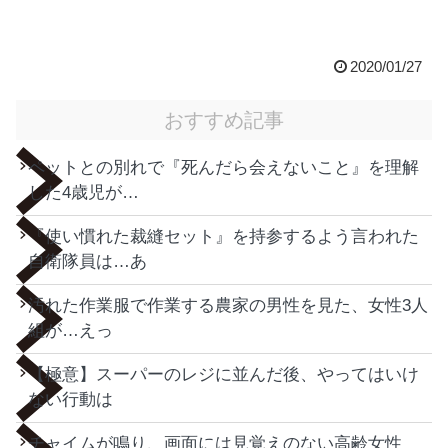
2020/01/27
おすすめ記事
ペットとの別れで『死んだら会えないこと』を理解
した4歳児が…
『使い慣れた裁縫セット』を持参するよう言われた
自衛隊員は…あ
汚れた作業服で作業する農家の男性を見た、女性3人
組が…えっ
【極意】スーパーのレジに並んだ後、やってはいけ
ない行動は
チャイムが鳴り、画面には見覚えのない高齢女性