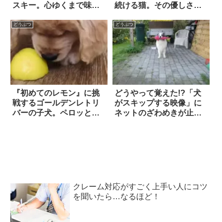
スキー。心ゆくまで味わ
続ける猫。その優しさ
った後は…このドヤ
に…思わずほっこり！
顔！？
どうぶつ
どうぶつ
『初めてのレモン』に挑
どうやって覚えた!?「犬
戦するゴールデンレトリ
がスキップする映像」に
バーの子犬。ペロッと舐
ネットのざわめきが止ま
めては蹴り飛ばす「無限
らない
ループ」に…つい笑って
しまう！
クレーム対応がすごく上手い人にコツ
を聞いたら…なるほど！