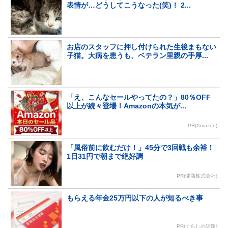
表情が…どうしてこうなった(笑)！ 2...
お店のスタッフに押し付けられた生後まもない
子猫。大病を患うも、ベテラン里親の手厚...
「え、こんなセールやってたの？」80％OFF
以上が続々登場！Amazonの本気が...
PR(Amazon)
「風俗前に飲むだけ！」45分で3回戦も余裕！
1日31円で朝まで絶好調
PR(健商株式会社)
もらえる年金25万円以下の人が知るべき事
PR(くらしの話題)