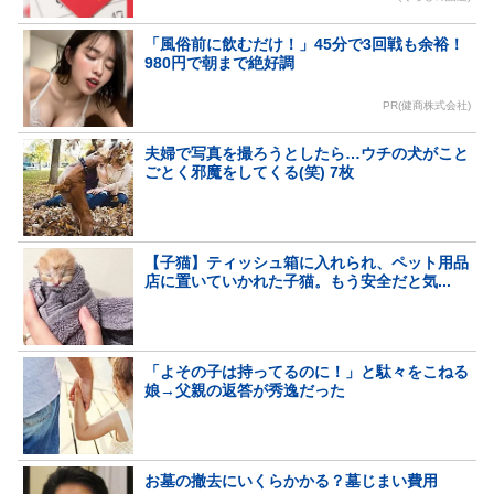
「風俗前に飲むだけ！」45分で3回戦も余裕！
980円で朝まで絶好調
PR(健商株式会社)
夫婦で写真を撮ろうとしたら…ウチの犬がこと
ごとく邪魔をしてくる(笑) 7枚
【子猫】ティッシュ箱に入れられ、ペット用品
店に置いていかれた子猫。もう安全だと気...
「よその子は持ってるのに！」と駄々をこねる
娘→父親の返答が秀逸だった
お墓の撤去にいくらかかる？墓じまい費用