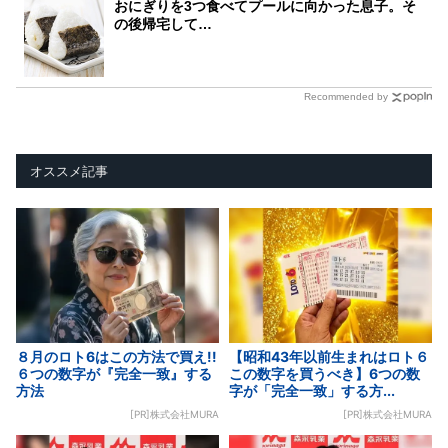
おにぎりを3つ食べてプールに向かった息子。そ
の後帰宅して…
Recommended by
オススメ記事
８月のロト6はこの方法で買え!!
【昭和43年以前生まれはロト６
６つの数字が『完全一致』する
この数字を買うべき】6つの数
方法
字が「完全一致」する方...
[PR]株式会社MURA
[PR]株式会社MURA