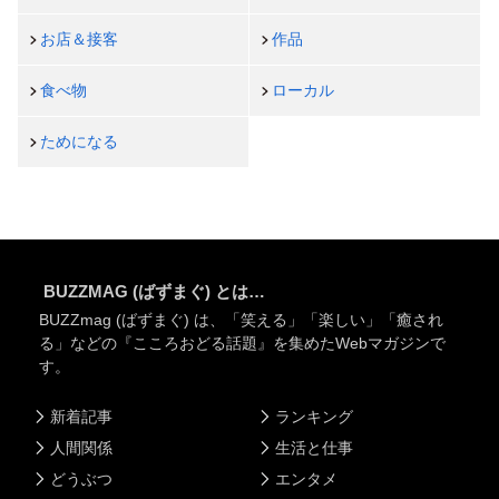
お店＆接客
作品
食べ物
ローカル
ためになる
BUZZMAG (ばずまぐ) とは…
BUZZmag (ばずまぐ) は、「笑える」「楽しい」「癒され
る」などの『こころおどる話題』を集めたWebマガジンで
す。
新着記事
ランキング
人間関係
生活と仕事
どうぶつ
エンタメ