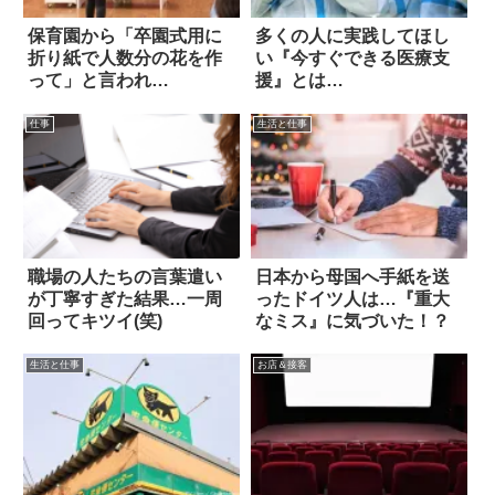
保育園から「卒園式用に
多くの人に実践してほし
折り紙で人数分の花を作
い『今すぐできる医療支
って」と言われ…
援』とは…
仕事
生活と仕事
職場の人たちの言葉遣い
日本から母国へ手紙を送
が丁寧すぎた結果…一周
ったドイツ人は…『重大
回ってキツイ(笑)
なミス』に気づいた！？
生活と仕事
お店＆接客