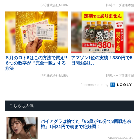
[PR]株式会社MURA
[PR]ハーブ健康本舗
８月のロト6はこの方法で買え!!
アマゾン1位の実績！380円で5
６つの数字が『完全一致』する
日間お試し。
方法
[PR]株式会社MURA
[PR]ハーブ健康本舗
Recommended by
こちらも人気
バイアグラは捨てた「65歳が45分で3回戦も余
裕」1日31円で朝まで絶好調！
PR(健商株式会社)