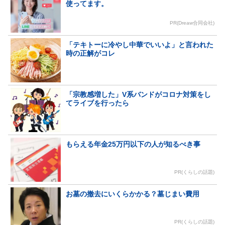
使ってます。
PR(Dreaw合同会社)
「テキトーに冷やし中華でいいよ」と言われた
時の正解がコレ
「宗教感増した」V系バンドがコロナ対策をし
てライブを行ったら
もらえる年金25万円以下の人が知るべき事
PR(くらしの話題)
お墓の撤去にいくらかかる？墓じまい費用
PR(くらしの話題)