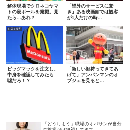
解体現場でクロネコヤマ
「望外のサービスに驚
トの段ボールを発掘。見
き」ある映画館では観客
たら…あれ？
が1人だけの時…
お店＆接客
生活と仕事
ビッグマックを注文し、
「新しい顔持ってきてあ
中身を確認してみたら…
げて」アンパンマンのオ
噓だろ！？
ブジェを見ると…
「どうしよう」職場のオバサンが自分
の挨拶だけ無視してきて…