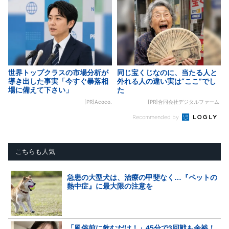
世界トップクラスの市場分析が
同じ宝くじなのに、当たる人と
導き出した事実「今すぐ暴落相
外れる人の違い実は“ここ”でし
場に備えて下さい」
た
[PR]Acoco.
[PR]合同会社デジタルファーム
Recommended by
こちらも人気
急患の大型犬は、治療の甲斐なく…『ペットの
熱中症』に最大限の注意を
「風俗前に飲むだけ！」45分で3回戦も余裕！