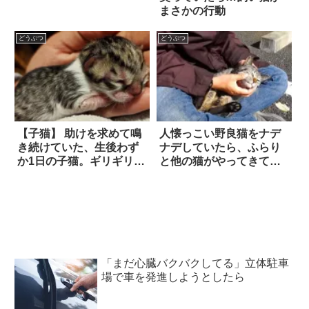
まさかの行動
どうぶつ
どうぶつ
【子猫】 助けを求めて鳴
人懐っこい野良猫をナデ
き続けていた、生後わず
ナデしていたら、ふらり
か1日の子猫。ギリギリの
と他の猫がやってきて…
ところで救助されると、
(笑)
持ち前の人懐っこさを発
揮した！
「まだ心臓バクバクしてる」立体駐車
場で車を発進しようとしたら