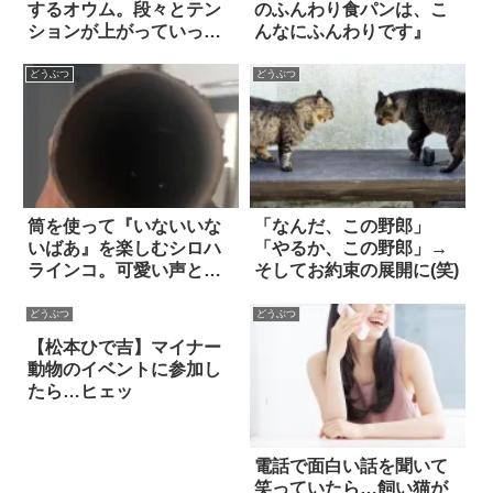
するオウム。段々とテン
のふんわり食パンは、こ
ションが上がっていっ
んなにふんわりです』
て…こうなっちゃう！！
どうぶつ
どうぶつ
筒を使って『いないいな
「なんだ、この野郎」
いばあ』を楽しむシロハ
「やるか、この野郎」→
ラインコ。可愛い声とシ
そしてお約束の展開に(笑)
ュールな動きにホッコ
リ！
どうぶつ
どうぶつ
【松本ひで吉】マイナー
動物のイベントに参加し
たら…ヒェッ
電話で面白い話を聞いて
笑っていたら…飼い猫が