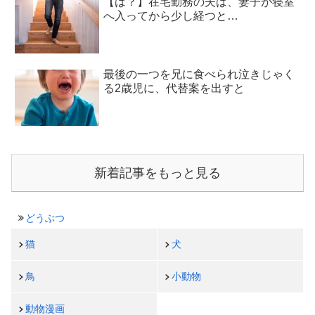
【は？】在宅勤務の夫は、妻子が寝室
へ入ってから少し経つと…
最後の一つを兄に食べられ泣きじゃく
る2歳児に、代替案を出すと
新着記事をもっと見る
どうぶつ
猫
犬
鳥
小動物
動物漫画