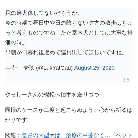
足の裏火傷してないだろうか。
今の時期で昼日中や日の陰らない夕方の散歩はちょ
っと考えものですね。ただ室内犬としては大事な排
泄の時。
早朝か日暮れ後遅めで連れ出してほしいですね。
— 陸 壱玖 (@LukYatGau)
August 25, 2020
やっしーさんの機転へ拍手を送りつつ…
同様のケースが二度と起こらぬよう、心から祈るば
かりです。
関連：
急患の大型犬は、治療の甲斐なく…『ペット