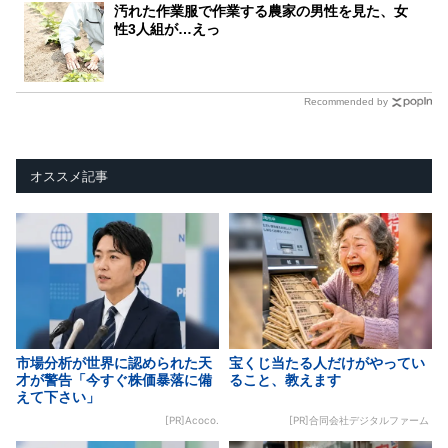
汚れた作業服で作業する農家の男性を見た、女
性3人組が…えっ
Recommended by
オススメ記事
市場分析が世界に認められた天
宝くじ当たる人だけがやってい
才が警告「今すぐ株価暴落に備
ること、教えます
えて下さい」
[PR]Acoco.
[PR]合同会社デジタルファーム