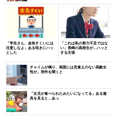
「学生さん、金魚すくいには
「これは私の努力不足ではな
注意しなよ」ある呟きにハッ
い」長崎の高校生が…ハッと
とした
する主張
チャイムが鳴り、画面には見覚えのない高齢女
性が。用件を聞くと
「女児が食べられたみたいになってる」ある遊
具を見ると…あっ