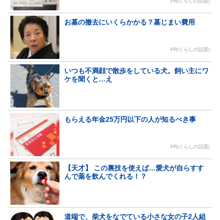
PR(くらしの話題)
お墓の撤去にいくらかかる？墓じまい費用
PR(くらしの話題)
いつも不満顔で散歩をしている犬。飼い主にワ
ケを聞くと…え
もらえる年金25万円以下の人が知るべき事
PR(くらしの話題)
【天才】 この裏技を使えば…愛犬が自らすす
んで薬を飲んでくれる！？
道端で、柴犬をなでている小さな女の子2人組