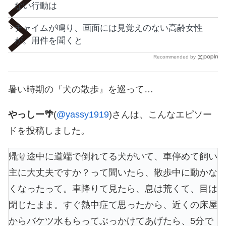
ない行動は
チャイムが鳴り、画面には見覚えのない高齢女性
が。用件を聞くと
Recommended by
暑い時期の『犬の散歩』を巡って…
やっしー🌴
(
@yassy1919
)さんは、こんなエピソー
ドを投稿しました。
帰り途中に道端で倒れてる犬がいて、車停めて飼い
主に大丈夫ですか？って聞いたら、散歩中に動かな
くなったって。車降りて見たら、息は荒くて、目は
閉じたまま。すぐ熱中症て思ったから、近くの床屋
からバケツ水もらってぶっかけてあげたら、5分で