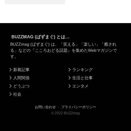
BUZZMAG (ばずまぐ) とは…
BUZZmag (ばずまぐ) は、「笑える」「楽しい」「癒され
る」などの『こころおどる話題』を集めたWebマガジンで
す。
新着記事
ランキング
人間関係
生活と仕事
どうぶつ
エンタメ
社会
お問い合わせ
・
プライバシーポリシー
©
2022
BUZZmag