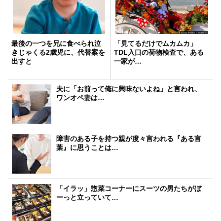
最後の一つを兄に食べられ泣
「見てるだけでムカムカ」
きじゃくる2歳児に、代替案を
TDL入口の荷物検査で、ある
出すと
一家が…
夫に「お前って俺に興味ないよね」と言われ、
ワンオペ妻は…
障害のある子を持つ親が度々言われる『ある言
葉』に思うことは…
「イラッ」惣菜コーナーにスーツの男たちがぼ
ーっと立っていて…