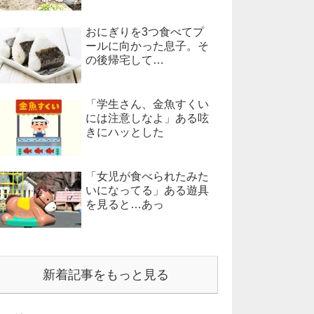
おにぎりを3つ食べてプ
ールに向かった息子。そ
の後帰宅して…
「学生さん、金魚すくい
には注意しなよ」ある呟
きにハッとした
「女児が食べられたみた
いになってる」ある遊具
を見ると…あっ
新着記事をもっと見る