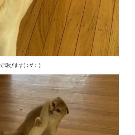
遊びます(；∀； )