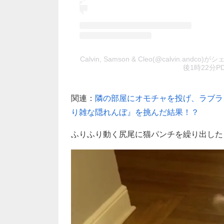
Calvin, Samson & Cleo(@calvin.andco
後1時22分P
関連：
隣の部屋にオモチャを投げ、ラブラ
り雑な隠れんぼ』を挑んだ結果！？
ふりふり動く尻尾に猫パンチを繰り出した