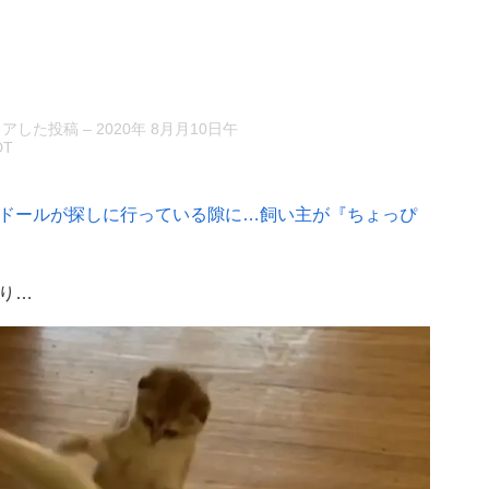
)がシェアした投稿
–
2020年 8月月10日午
DT
ドールが探しに行っている隙に…飼い主が『ちょっぴ
り…