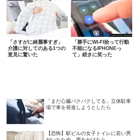
「さすがに綺麗事すぎ」
「勝手にWI-FI拾って行動
介護に対してのある1つの
不能になるIPHONEっ
意見に驚いた
て」続きに笑った
「まだ心臓バクバクしてる」立体駐車
場で車を発進しようとしたら
【恐怖】駅ビルの女子トイレに若い男
がいたため、声をかけたら…