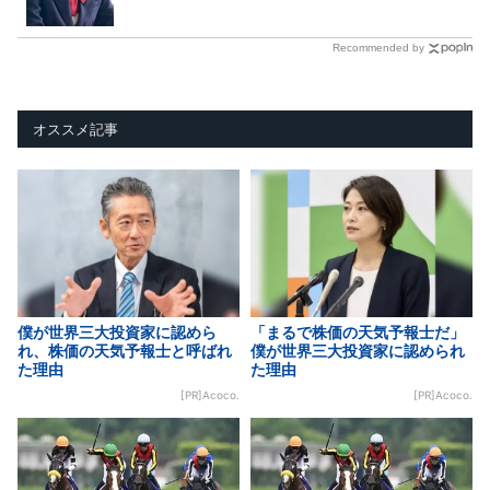
Recommended by
オススメ記事
僕が世界三大投資家に認めら
「まるで株価の天気予報士だ」
れ、株価の天気予報士と呼ばれ
僕が世界三大投資家に認められ
た理由
た理由
[PR]Acoco.
[PR]Acoco.