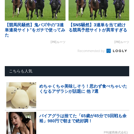
【競馬民騒然】鬼バズ中の“3連
【SNS騒然】3連単を当て続け
単連発サイト”をガチで使ってみ
る競馬予想サイトが異常すぎる
た
[PR]ルーツ
[PR]ルーツ
Recommended by
こちらも人気
めちゃくちゃ美味しそう！思わず食べちゃいた
くなるアザラシが話題に 他 7選
バイアグラは捨てた「65歳が45分で3回戦も余
裕」980円で朝まで絶好調！
PR(健商株式会社)