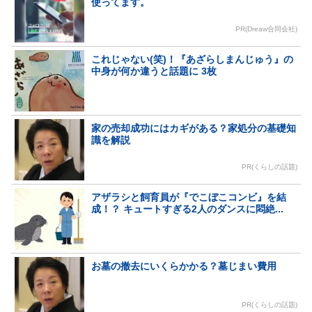
使ってます。
PR(Dreaw合同会社)
これじゃない(笑)！『あざらしまんじゅう』の
中身が何か違うと話題に 3枚
家の売却成功にはカギがある？家処分の基礎知
識を解説
PR(くらしの話題)
アザラシと飼育員が『でこぼこコンビ』を結
成！？ キュートすぎる2人のダンスに悶絶...
お墓の撤去にいくらかかる？墓じまい費用
PR(くらしの話題)