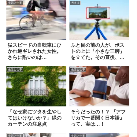
生活と仕事
考える
猛スピードの自転車にひ
ふと目の前の人が、ポス
かれ逆ギレされた女性。
トの上に「小さな三脚」
さらに酷いのは…
を立てた。その直後、ハ
ッとする出来事
生活と仕事
生活と仕事
「なぜ家にツタを生やし
そうだったの！？ 『アフ
てはいけないか？」緑の
リカで一番聞く日本語』
カーテンの注意点
って、実は…！
生活と仕事
生活と仕事