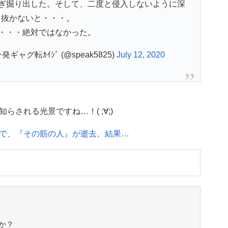
ぎ掘り出した。そして、二度と侵入しないように深
を抜かないと・・・。
・・・絶対ではなかった。
発ギャグ転ｶｲｼﾞ (@speak5825)
July 12, 2020
される光景ですね…！( ;∀;)
で、『その筋の人』が逝去。結果…
か？