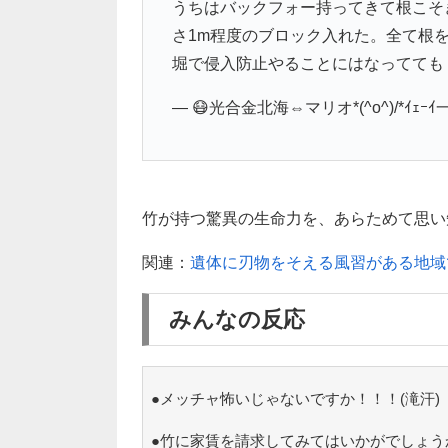
うちはバックフォー持ってきて根こそ
さ1m程度のブロック入れた。全て根
堀で侵入防止やることにはなってても
— 😷光合金北海⇔マリオ*(^o^)/*ｲｪｰｲ一
竹が持つ驚異の生命力を、あらためて思い知ら
関連：
遺体に刃物をそえる風習がある地域
みんなの反応
●メッチャ怖いじゃないですか！！！(滝汗)
●竹に家賃を請求してみてはいかがでしょう