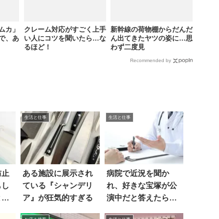
ムカ」
クレーム対応がすごく上手
新幹線の荷物棚からだんだ
査で、あ
い人にコツを聞いたら…な
ん出てきたヤツの姿に…思
るほど！
わず二度見
Recommended by
生活と仕事
生活と仕事
防止
ある施設に展示され
病院で近況を聞か
もし
ている『シャンデリ
れ、好きな宝塚が公
と…
ア』が狂気的すぎる
演中だと答えたら…
笑った