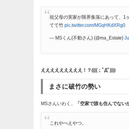
祖父母の実家が限界集落にあって、1
てて竹
pic.twitter.com/MGqHKdXRg0
— MSくん(不動さん) (@ma_Estate)
Ju
えええええええええ！？((((；ﾟДﾟ))))
まさに破竹の勢い
MSさんいわく、
「空家で誰も住んでない
これやべえやつ。