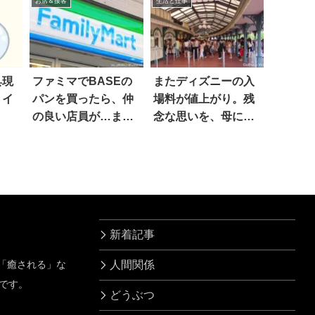
お店＆接客
生活と仕事
具現
ファミマでBASEの
またディズニーの入
トイ
パンを買ったら、仲
場料が値上がり。残
の良い店員が…まさ
念な思いを、母に伝
かの一言
えたら…？
新着記事
」「癒される」な
人間関係
です。
どうぶつ