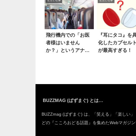
生活と仕事
生活と仕事
飛行機内での「お医
『耳にタコ』を
者様はいません
化したカプセル
か？」というアナウ
が最高すぎる！
ンス。実は
BUZZMAG (ばずまぐ) とは…
BUZZmag (ばずまぐ) は、「笑える」「楽しい
どの『こころおどる話題』を集めたWebマガジン