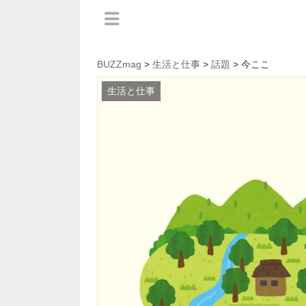
BUZZmag
>
生活と仕事
>
話題
> 今ここ
生活と仕事