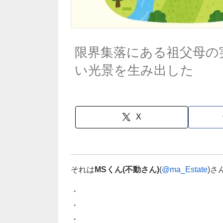
限界集落にある祖父母の
い光景を生み出した
X
それは
MSくん(不動さん)
(
@ma_Estate
)
・
・
・