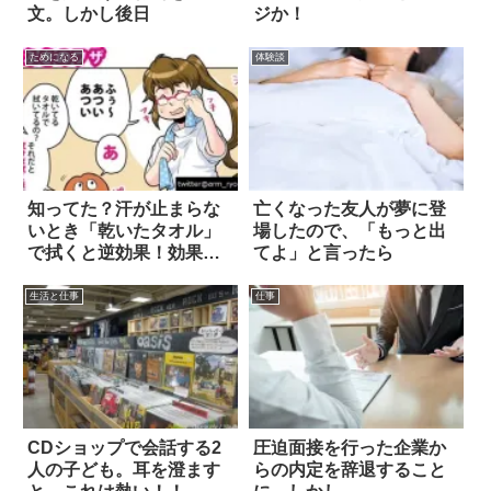
文。しかし後日
ジか！
ためになる
体験談
知ってた？汗が止まらな
亡くなった友人が夢に登
いとき「乾いたタオル」
場したので、「もっと出
で拭くと逆効果！効果的
てよ」と言ったら
なのは…
生活と仕事
仕事
CDショップで会話する2
圧迫面接を行った企業か
人の子ども。耳を澄ます
らの内定を辞退すること