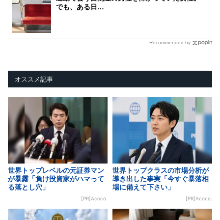
でも、ある日…
Recommended by
オススメ記事
世界トップレベルの元証券マン
世界トップクラスの市場分析が
が暴露「負け投資家がハマって
導き出した事実「今すぐ暴落相
る落とし穴」
場に備えて下さい」
[PR]Acoco.
[PR]Acoco.