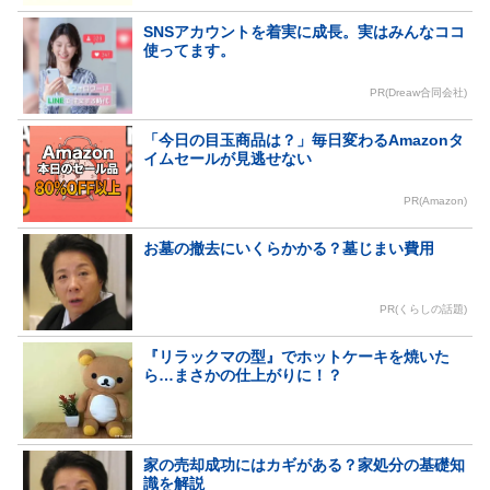
SNSアカウントを着実に成長。実はみんなココ
使ってます。
PR(Dreaw合同会社)
「今日の目玉商品は？」毎日変わるAmazonタ
イムセールが見逃せない
PR(Amazon)
お墓の撤去にいくらかかる？墓じまい費用
PR(くらしの話題)
『リラックマの型』でホットケーキを焼いた
ら…まさかの仕上がりに！？
家の売却成功にはカギがある？家処分の基礎知
識を解説