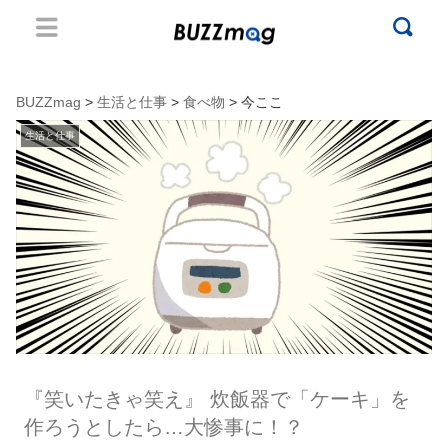
BUZZmag
>
生活と仕事
>
食べ物
> 今ここ
生活と仕事
『笑いたきゃ笑え』 炊飯器で「ケーキ」を
作ろうとしたら…大惨事に！？