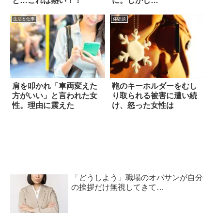
と…これは熱い！！
に。しかし…
生活と仕事
体験談
肩を叩かれ「車両変えた
鞄のキーホルダーをむし
方がいい」と言われた女
り取られる被害に遭い続
性。理由に震えた
け、怒った女性は
「どうしよう」職場のオバサンが自分
の挨拶だけ無視してきて…