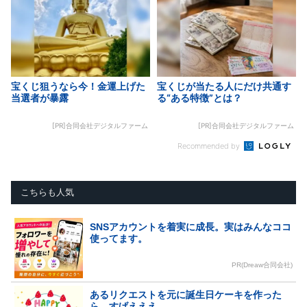
宝くじ狙うなら今！金運上げた
宝くじが当たる人にだけ共通す
当選者が暴露
る“ある特徴”とは？
[PR]合同会社デジタルファーム
[PR]合同会社デジタルファーム
Recommended by
こちらも人気
SNSアカウントを着実に成長。実はみんなココ
使ってます。
PR(Dreaw合同会社)
あるリクエストを元に誕生日ケーキを作った
ら…すげえええ