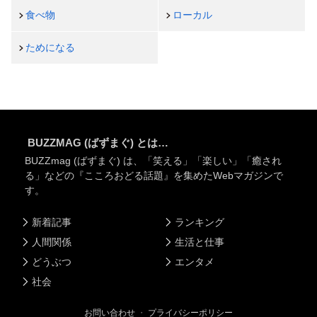
食べ物
ローカル
ためになる
BUZZMAG (ばずまぐ) とは…
BUZZmag (ばずまぐ) は、「笑える」「楽しい」「癒され
る」などの『こころおどる話題』を集めたWebマガジンで
す。
新着記事
ランキング
人間関係
生活と仕事
どうぶつ
エンタメ
社会
お問い合わせ
・
プライバシーポリシー