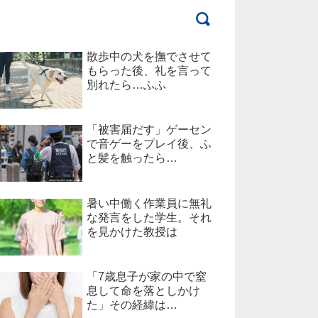
散歩中の犬を撫でさせて
もらった後、礼を言って
別れたら…ふふ
「被害届だす」ゲーセン
で音ゲーをプレイ後、ふ
と髪を触ったら…
暑い中働く作業員に無礼
な発言をした学生。それ
を見かけた教授は
「7歳息子が家の中で窒
息して命を落としかけ
た」その経緯は…