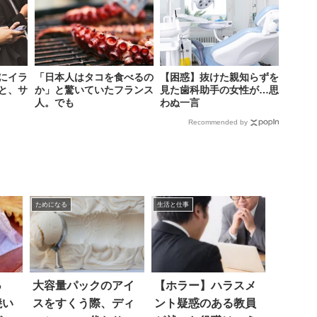
にイラ
「日本人はタコを食べるの
【困惑】抜けた親知らずを
と、サ
か」と驚いていたフランス
見た歯科助手の女性が…思
人。でも
わぬ一言
Recommended by
ためになる
生活と仕事
っ
大容量パックのアイ
【ホラー】ハラスメ
焼い
スをすくう際、ディ
ント疑惑のある教員