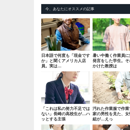
今、あなたにオススメの記事
日本語で何度も「現金です
暑い中働く作業員に
か」と聞くアメリカ人店
発言をした学生。そ
員。実は…
かけた教授は
「これは私の努力不足では
汚れた作業服で作業
ない」長崎の高校生が…ハ
家の男性を見た、女
ッとする主張
組が…えっ