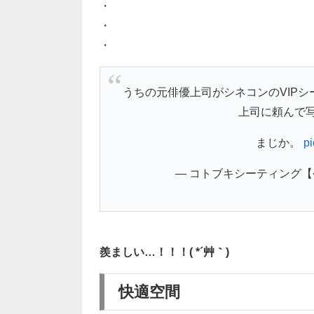
・
・
・
うちの元俳優上司がシネコンのVIP
上司に頼んで
まじか。
pi
— コトブキシーティング【公式】 
羨ましい…！！！( *´艸｀)
快適空間