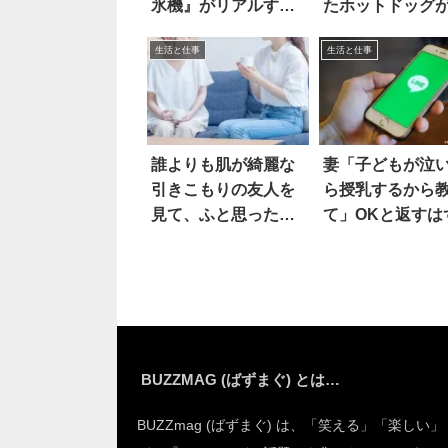
氷機』がリアルすぎ
たホットドッグ
る
わいすぎると話
生活と仕事
生活と仕事
2枚
誰よりも肌が綺麗な
妻「子どもが泣
引きこもりの友人を
ら授乳するから
見て、ふと思ったこ
て」OKと返すは
とは
が…やべえ！！
BUZZMAG (ばずまぐ) とは…
BUZZmag (ばずまぐ) は、「笑える」「楽しい