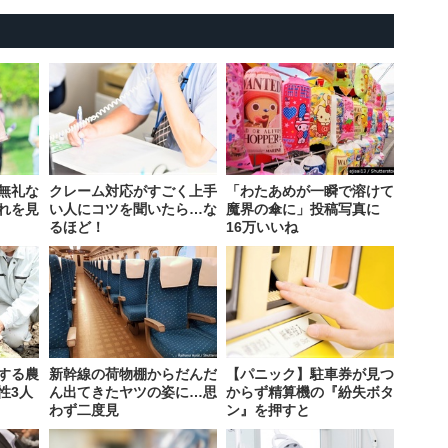
無礼な
クレーム対応がすごく上手
「わたあめが一瞬で溶けて
れを見
い人にコツを聞いたら…な
魔界の傘に」投稿写真に
るほど！
16万いいね
する農
新幹線の荷物棚からだんだ
【パニック】駐車券が見つ
性3人
ん出てきたヤツの姿に…思
からず精算機の『紛失ボタ
わず二度見
ン』を押すと