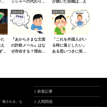
がか
ッシャーの代わり
が就いた役職は…え
題に
に…
生活と仕事
生活と仕事
いた
『あからさまな文面
「これを外国人がい
教え
の詐欺メール』はな
る時に落としたい」
ず
ぜ存在する？理由に
ある思いつきに笑っ
ゾッとした
た
新着記事
」「癒される」な
人間関係