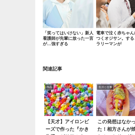
「笑ってはいけない」新人
電車で泣く赤ちゃん
看護師が先輩に放った一言
つくオジサン。する
が…強すぎる
ラリーマンが
関連記事
作品
生活と仕事
【天才】アイロンビ
この発想はなか
ーズで作った『かき
た！相方さんが