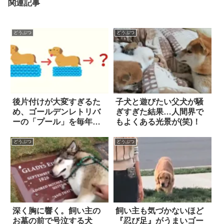
関連記事
どうぶつ
どうぶつ
後片付けが大変すぎるた
子犬と遊びたい父犬が騒
め、ゴールデンレトリバ
ぎすぎた結果…人間界で
ーの「プール」を毎年ワ
もよくある光景が(笑)！
ンサイズずつ縮小。その
結果、現在では…！？
どうぶつ
どうぶつ
深く胸に響く。飼い主の
飼い主も気づかないほど
お墓の前で号泣する犬
『忍び足』がうまいゴー