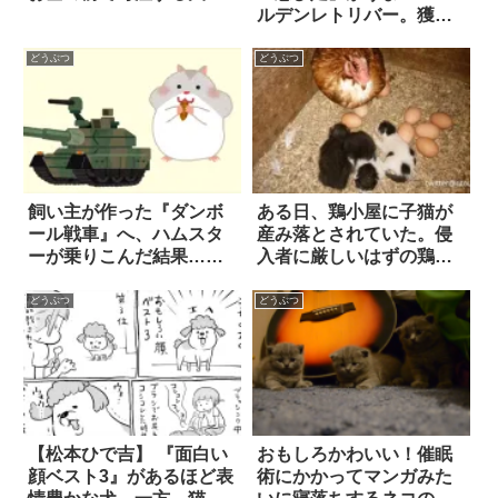
ルデンレトリバー。獲物
に狙いを定めて忍び寄る
姿は…まるでライオ
どうぶつ
どうぶつ
ン！？
飼い主が作った『ダンボ
ある日、鶏小屋に子猫が
ール戦車』へ、ハムスタ
産み落とされていた。侵
ーが乗りこんだ結果…
入者に厳しいはずの鶏
「平和すぎる光景」にハ
は… 10枚
ートを撃ち抜かれた！！
どうぶつ
どうぶつ
【松本ひで吉】 『面白い
おもしろかわいい！催眠
顔ベスト3』があるほど表
術にかかってマンガみた