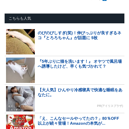
こちらも人気
のびのびしすぎ(笑)！伸びっぷりが良すぎるネ
コ『とろろちゃん』が話題に 9枚
『5年ぶりに猫を洗います！』 オヤツで風呂場
へ誘導したけど、早くも気づかれて？
【大人気】ひんやり冷感寝具で快適な睡眠をあ
なたに。
PR(アイリスプラザ)
「え、こんなセールやってたの？」80％OFF
以上が続々登場！Amazonの本気が...