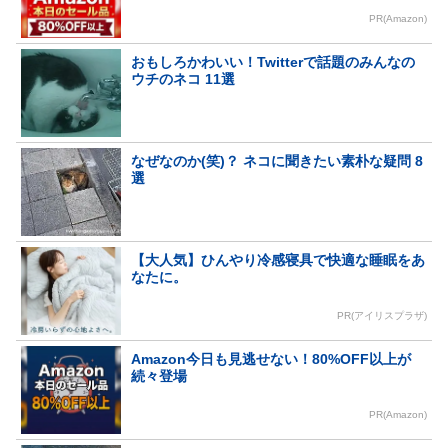
PR(Amazon)
おもしろかわいい！Twitterで話題のみんなの
ウチのネコ 11選
なぜなのか(笑)？ ネコに聞きたい素朴な疑問 8
選
【大人気】ひんやり冷感寝具で快適な睡眠をあ
なたに。
PR(アイリスプラザ)
Amazon今日も見逃せない！80%OFF以上が
続々登場
PR(Amazon)