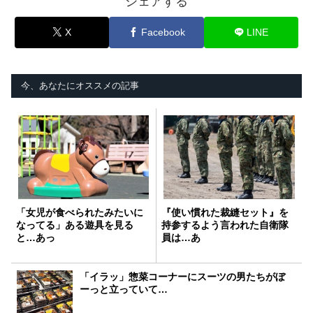
シェアする
X
Facebook
LINE
今、あなたにオススメの記事
「女児が食べられたみたいに
『使い慣れた裁縫セット』を
なってる」ある遊具を見る
持参するよう言われた自衛隊
と…あっ
員は…あ
「イラッ」惣菜コーナーにスーツの男たちがぼ
ーっと立っていて…