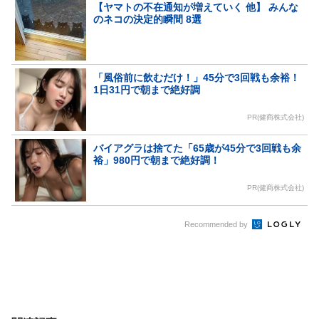
【ヤマトの不在通知が増えていく 他】 みんな
のネコの決定的瞬間 8選
「風俗前に飲むだけ！」45分で3回戦も余裕！
1日31円で朝まで絶好調
PR(健商株式会社)
バイアグラは捨てた「65歳が45分で3回戦も余
裕」980円で朝まで絶好調！
PR(健商株式会社)
Recommended by