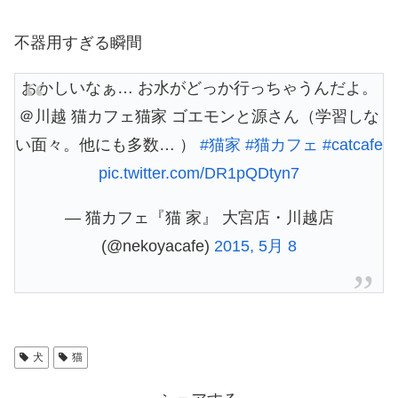
不器用すぎる瞬間
おかしいなぁ… お水がどっか行っちゃうんだよ。
＠川越 猫カフェ猫家 ゴエモンと源さん（学習しな
い面々。他にも多数… ）
#猫家
#猫カフェ
#catcafe
pic.twitter.com/DR1pQDtyn7
— 猫カフェ『猫 家』 大宮店・川越店
(@nekoyacafe)
2015, 5月 8
犬
猫