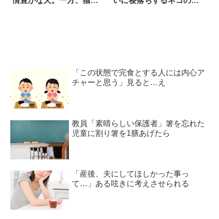
情豊かな犬。一方、猫も
いに寝落ちするネコの集
色んな顔をするけど…！
団
「この状態で完食とする人には内心ア
チャーと思う」見ると…え
教員「素晴らしい保護者」箸を忘れた
児童に割り箸を1膳あげたら
「産後、夫にしてほしかった事っ
て…」ある呟きに考えさせられる