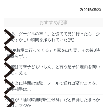
2015/05/20
おすすめ記事
「あ、グーグルの車！」と慌てて見に行ったら、少
し恥ずかしい瞬間を撮られていた(笑)
「OK牧場に行ってくる」と家を出た妻。その後3時
間帰らず…
「俺は将来子どもいらん」と言う息子に理由を聞い
たら…えぇ
「本当に時間の無駄」メールで送れば済むことを、
仕事相手は…
男性が『睡眠時無呼吸症候群』だと自覚したきっか
けは…マジか