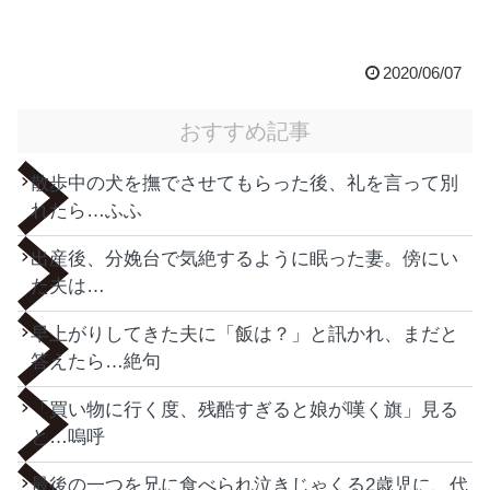
2020/06/07
おすすめ記事
散歩中の犬を撫でさせてもらった後、礼を言って別
れたら…ふふ
出産後、分娩台で気絶するように眠った妻。傍にい
た夫は…
早上がりしてきた夫に「飯は？」と訊かれ、まだと
答えたら…絶句
「買い物に行く度、残酷すぎると娘が嘆く旗」見る
と…嗚呼
最後の一つを兄に食べられ泣きじゃくる2歳児に、代