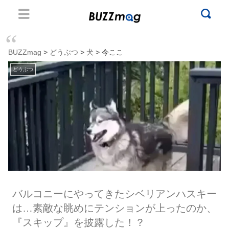
BUZZmag
>
どうぶつ
>
犬
> 今ここ
どうぶつ
バルコニーにやってきたシベリアンハスキー
は…素敵な眺めにテンションが上ったのか、
『スキップ』を披露した！？