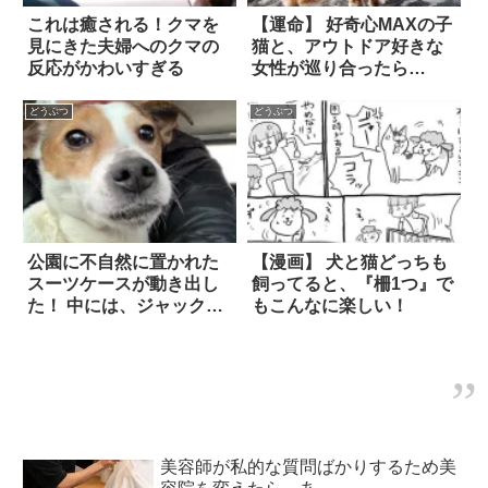
これは癒される！クマを
【運命】 好奇心MAXの子
見にきた夫婦へのクマの
猫と、アウトドア好きな
反応がかわいすぎる
女性が巡り合ったら…
どうぶつ
どうぶつ
公園に不自然に置かれた
【漫画】 犬と猫どっちも
スーツケースが動き出し
飼ってると、『柵1つ』で
た！ 中には、ジャックラ
もこんなに楽しい！
ッセルのミックス犬！？
美容師が私的な質問ばかりするため美