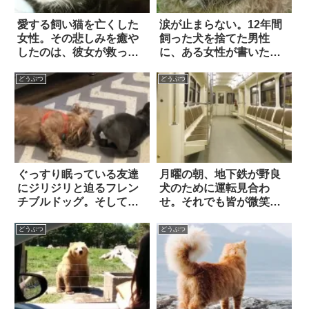
愛する飼い猫を亡くした
涙が止まらない。12年間
女性。その悲しみを癒や
飼った犬を捨てた男性
したのは、彼女が救った
に、ある女性が書いた手
「鳴き声をあげられない
紙
子猫」だった
どうぶつ
どうぶつ
ぐっすり眠っている友達
月曜の朝、地下鉄が野良
にジリジリと迫るフレン
犬のために運転見合わ
チブルドッグ。そして…
せ。それでも皆が微笑ん
まさか行動に出た！？
だわけは…
どうぶつ
どうぶつ