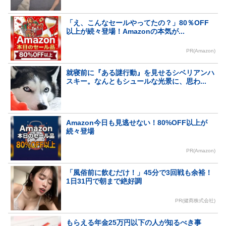
「え、こんなセールやってたの？」80％OFF
以上が続々登場！Amazonの本気が...
PR(Amazon)
就寝前に『ある謎行動』を見せるシベリアンハ
スキー。なんともシュールな光景に、思わ...
Amazon今日も見逃せない！80%OFF以上が
続々登場
PR(Amazon)
「風俗前に飲むだけ！」45分で3回戦も余裕！
1日31円で朝まで絶好調
PR(健商株式会社)
もらえる年金25万円以下の人が知るべき事