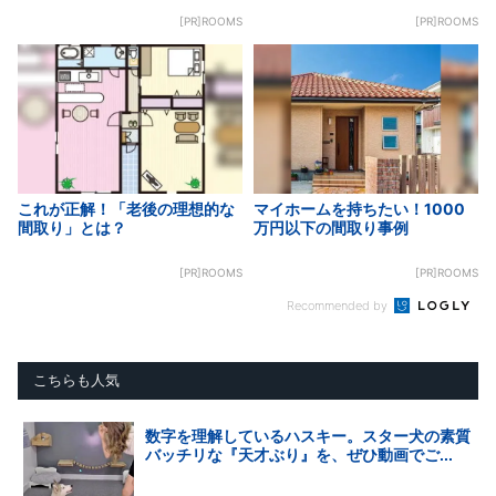
[PR]ROOMS
[PR]ROOMS
これが正解！「老後の理想的な
マイホームを持ちたい！1000
間取り」とは？
万円以下の間取り事例
[PR]ROOMS
[PR]ROOMS
Recommended by
こちらも人気
数字を理解しているハスキー。スター犬の素質
バッチリな『天才ぶり』を、ぜひ動画でご...