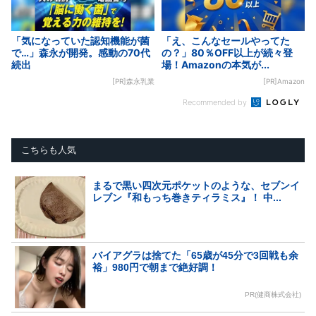
「気になっていた認知機能が菌
「え、こんなセールやってた
で…」森永が開発。感動の70代
の？」80％OFF以上が続々登
続出
場！Amazonの本気が...
[PR]森永乳業
[PR]Amazon
Recommended by
こちらも人気
まるで黒い四次元ポケットのような、セブンイ
レブン『和もっち巻きティラミス』！ 中...
バイアグラは捨てた「65歳が45分で3回戦も余
裕」980円で朝まで絶好調！
PR(健商株式会社)