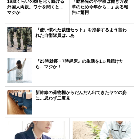
16歳くらいの娘を叱り続ける
「勤務先の小学校は働き方改
外国人両親。ワケを聞くと…
革のため今年から…」ある報
マジか
告に驚愕
『使い慣れた裁縫セット』を持参するよう言わ
れた自衛隊員は…あ
『23時就寝・7時起床』の生活を1ヵ月続けた
ら…マジか！
新幹線の荷物棚からだんだん出てきたヤツの姿
に…思わず二度見