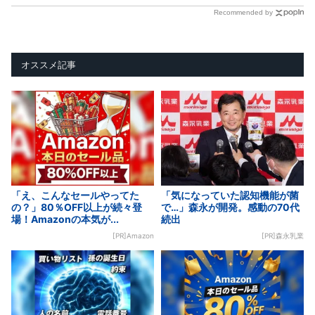
Recommended by
オススメ記事
「え、こんなセールやってた
「気になっていた認知機能が菌
の？」80％OFF以上が続々登
で…」森永が開発。感動の70代
場！Amazonの本気が...
続出
[PR]Amazon
[PR]森永乳業