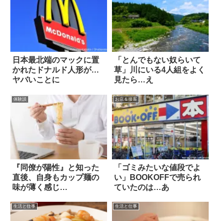
日本最北端のマックに置
「とんでもない奴らいて
かれたドナルド人形が…
草」川にいる4人組をよく
ヤバいことに
見たら…え
体験談
お店＆接客
『同僚が陽性』と知った
「ゴミみたいな値段でよ
直後、自身もカップ麺の
い」BOOKOFFで売られ
味が薄く感じ…
ていたのは…あ
生活と仕事
生活と仕事