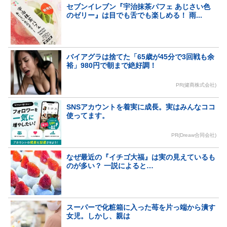
セブンイレブン『宇治抹茶パフェ あじさい色
のゼリー』は目でも舌でも楽しめる！ 雨...
バイアグラは捨てた「65歳が45分で3回戦も余
裕」980円で朝まで絶好調！
PR(健商株式会社)
SNSアカウントを着実に成長。実はみんなココ
使ってます。
PR(Dreaw合同会社)
なぜ最近の『イチゴ大福』は実の見えているも
のが多い？ 一説によると…
スーパーで化粧箱に入った苺を片っ端から潰す
女児。しかし、親は