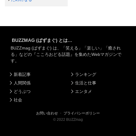
BUZZMAG (ばずまぐ) とは…
BUZZmag (ばずまぐ) は、「笑える」「楽しい」「癒され
る」などの『こころおどる話題』を集めたWebマガジンで
す。
新着記事
ランキング
人間関係
生活と仕事
どうぶつ
エンタメ
社会
お問い合わせ
・
プライバシーポリシー
©
2022
BUZZmag