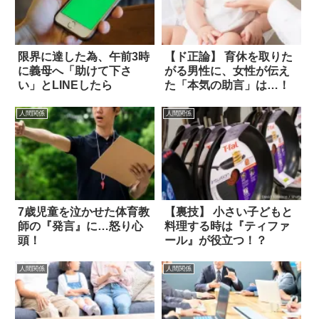
限界に達した為、午前3時
【ド正論】 育休を取りた
に義母へ「助けて下さ
がる男性に、女性が伝え
い」とLINEしたら
た「本気の助言」は…！
人間関係
人間関係
7歳児童を泣かせた体育教
【裏技】 小さい子どもと
師の『発言』に…怒り心
料理する時は『ティファ
頭！
ール』が役立つ！？
人間関係
人間関係