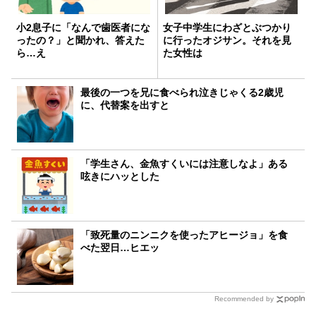
小2息子に「なんで歯医者にな
女子中学生にわざとぶつかり
ったの？」と聞かれ、答えた
に行ったオジサン。それを見
ら…え
た女性は
最後の一つを兄に食べられ泣きじゃくる2歳児
に、代替案を出すと
「学生さん、金魚すくいには注意しなよ」ある
呟きにハッとした
「致死量のニンニクを使ったアヒージョ」を食
べた翌日…ヒエッ
Recommended by