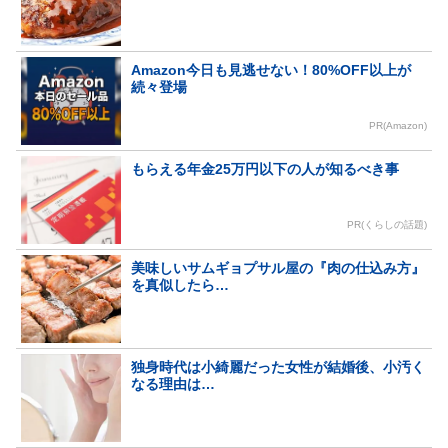
Amazon今日も見逃せない！80%OFF以上が
続々登場
PR(Amazon)
もらえる年金25万円以下の人が知るべき事
PR(くらしの話題)
美味しいサムギョプサル屋の『肉の仕込み方』
を真似したら…
独身時代は小綺麗だった女性が結婚後、小汚く
なる理由は…