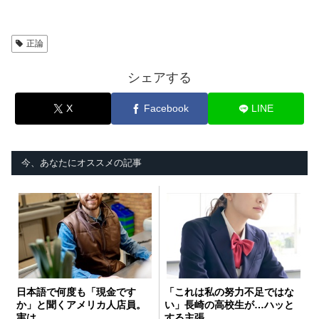
正論
シェアする
X
Facebook
LINE
今、あなたにオススメの記事
日本語で何度も「現金です
「これは私の努力不足ではな
か」と聞くアメリカ人店員。
い」長崎の高校生が…ハッと
実は…
する主張