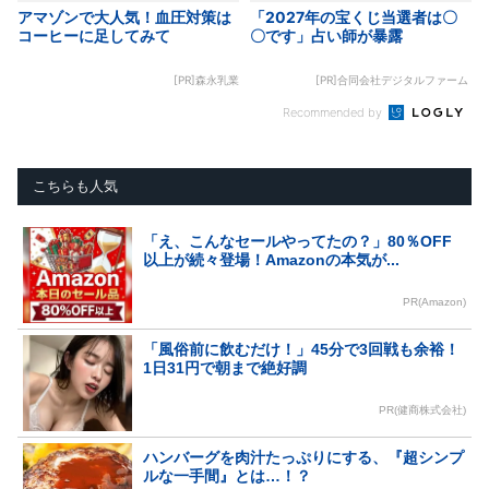
アマゾンで大人気！血圧対策は
「2027年の宝くじ当選者は〇
コーヒーに足してみて
〇です」占い師が暴露
[PR]森永乳業
[PR]合同会社デジタルファーム
Recommended by
こちらも人気
「え、こんなセールやってたの？」80％OFF
以上が続々登場！Amazonの本気が...
PR(Amazon)
「風俗前に飲むだけ！」45分で3回戦も余裕！
1日31円で朝まで絶好調
PR(健商株式会社)
ハンバーグを肉汁たっぷりにする、『超シンプ
ルな一手間』とは…！？