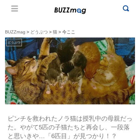
BUZZmag
>
どうぶつ
>
猫
> 今ここ
どうぶつ
ピンチを救われたノラ猫は授乳中の母親だっ
た。やがて5匹の子猫たちと再会し、一段落
と思いきや…「6匹目」が見つかり！？