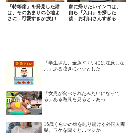
「特等席」を発見した猫
家に帰りたいインコは、
は、そのあまりの心地よ
自ら『入口』を探した
さに…可愛すぎか(笑)！
後…お利口さんすぎるワ
ンシーンに驚愕！！！
「学生さん、金魚すくいには注意しな
よ」ある呟きにハッとした
「女児が食べられたみたいになって
る」ある遊具を見ると…あっ
16歳くらいの娘を叱り続ける外国人両
親。ワケを聞くと…マジか