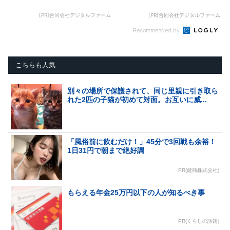
[PR]合同会社デジタルファーム
[PR]合同会社デジタルファーム
Recommended by
こちらも人気
別々の場所で保護されて、同じ里親に引き取ら
れた2匹の子猫が初めて対面。お互いに威...
「風俗前に飲むだけ！」45分で3回戦も余裕！
1日31円で朝まで絶好調
PR(健商株式会社)
もらえる年金25万円以下の人が知るべき事
PR(くらしの話題)