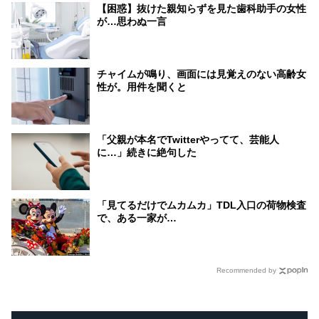
【困惑】抜けた親知らずを見た歯科助手の女性
が…思わぬ一言
チャイムが鳴り、画面には見覚えのない高齢女
性が。用件を聞くと
「父親が本名でTwitterやってて、芸能人
に…」続きに絶句した
「見てるだけでムカムカ」TDL入口の荷物検査
で、ある一家が…
Recommended by