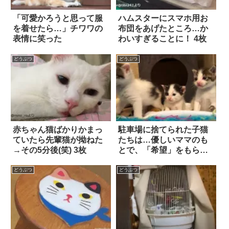
「可愛かろうと思って服
ハムスターにスマホ用お
を着せたら…」チワワの
布団をあげたところ…か
表情に笑った
わいすぎることに！ 4枚
どうぶつ
どうぶつ
赤ちゃん猫ばかりかまっ
駐車場に捨てられた子猫
ていたら先輩猫が拗ねた
たちは…優しいママのも
→その5分後(笑) 3枚
とで、「希望」をもらっ
た！
どうぶつ
どうぶつ