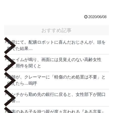
2020/06/08
おすすめ記事
食堂にて。配膳ロボットに喜んだおじさんが、頭を
撫でた結果…
チャイムが鳴り、画面には見覚えのない高齢女性
が。用件を聞くと
医師が、クレーマーに「軽傷のため処置は不要」と
伝えたら…嗚呼
ランチから勤め先の銀行に戻ると、女性部下が開口
一番…
障害のある子を持つ親が度々言われる『ある言葉』