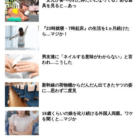
具を見ると…あっ
『23時就寝・7時起床』の生活を1ヵ月続けた
ら…マジか！
男友達に「ネイルする意味がわからない」と言
われ…こうした
新幹線の荷物棚からだんだん出てきたヤツの姿
に…思わず二度見
16歳くらいの娘を叱り続ける外国人両親。ワケ
を聞くと…マジか