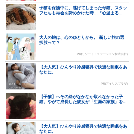
子猫を保護中に、逃げてしまった母猫。スタッ
フたちも再会を諦めかけた時…『心温まる...
大人の旅は、心のゆとりから。 新しい旅の選
択肢って？
PR(リゾート・ステーション株式会社)
【大人気】ひんやり冷感寝具で快適な睡眠をあ
なたに。
PR(アイリスプラザ)
【子猫】へその緒がなかなか取れなかった子
猫。やがて成長した彼女が「生涯の家族」を...
【大人気】ひんやり冷感寝具で快適な睡眠をあ
なたに。