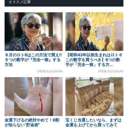
オススメ記事
８月のロト6はこの方法で買え!!
【昭和43年以前生まれはロト６
６つの数字が『完全一致』する
この数字を買うべき】6つの数
方法
字が「完全一致」する方...
[PR]株式会社MURA
[PR]株式会社MURA
金運下げるの絶対やめて！9割
宝くじ当選したいなら、まずは
が知らない“貯金術”
金運を上げてから買ってみて