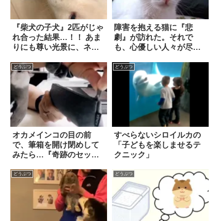
『柴犬の子犬』2匹がじゃ
障害を抱える猫に『悲
れ合った結果…！！ あま
劇』が訪れた。それで
りにも尊い光景に、ネッ
も、心優しい人々が尽力
ト上で昇天してしまう人
した結果…！
が続出中
どうぶつ
どうぶつ
オカメインコの目の前
すべらないシロイルカの
で、筆箱を開け閉めして
「子どもを楽しませるテ
みたら…『奇跡のセッシ
クニック」
ョン』が生まれた！？
どうぶつ
どうぶつ