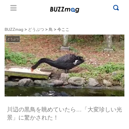
BUZZmag
>
どうぶつ
>
鳥
> 今ここ
どうぶつ
川辺の黒鳥を眺めていたら…「大変珍しい光
景」に驚かされた！