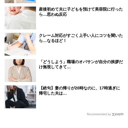
産後初めて夫に子どもを預けて美容院に行った
ら…思わぬ反応
クレーム対応がすごく上手い人にコツを聞いた
ら…なるほど！
「どうしよう」職場のオバサンが自分の挨拶だ
け無視してきて…
【絶句】妻の帰りが20時なのに、17時過ぎに
帰宅した夫は…
Recommended by