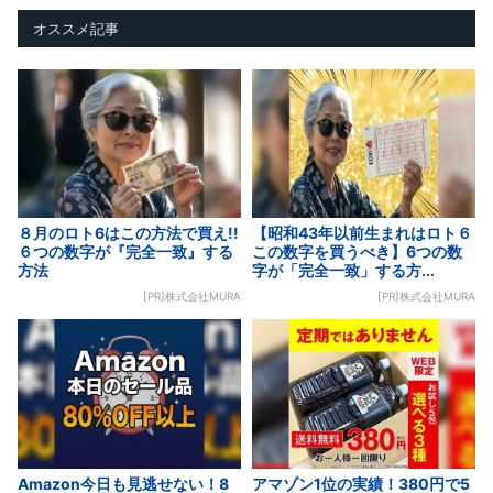
オススメ記事
８月のロト6はこの方法で買え!!
【昭和43年以前生まれはロト６
６つの数字が『完全一致』する
この数字を買うべき】6つの数
方法
字が「完全一致」する方...
[PR]株式会社MURA
[PR]株式会社MURA
Amazon今日も見逃せない！8
アマゾン1位の実績！380円で5