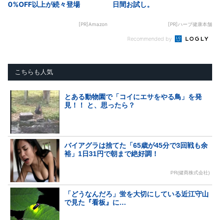
0%OFF以上が続々登場
日間お試し。
[PR]Amazon
[PR]ハーブ健康本舗
Recommended by
こちらも人気
とある動物園で「コイにエサをやる鳥」を発
見！！ と、思ったら？
バイアグラは捨てた「65歳が45分で3回戦も余
裕」1日31円で朝まで絶好調！
PR(健商株式会社)
「どうなんだろ」蛍を大切にしている近江守山
で見た『看板』に…