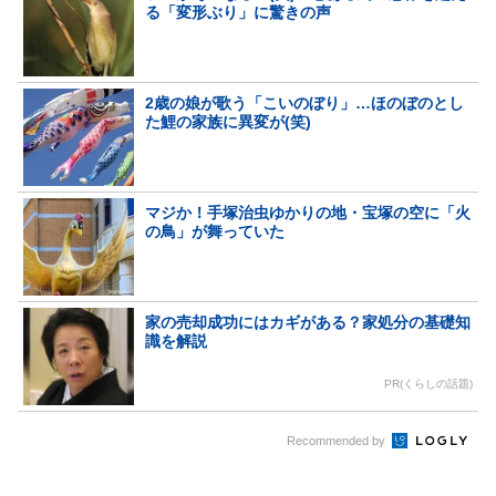
る「変形ぶり」に驚きの声
2歳の娘が歌う「こいのぼり」…ほのぼのとし
た鯉の家族に異変が(笑)
マジか！手塚治虫ゆかりの地・宝塚の空に「火
の鳥」が舞っていた
家の売却成功にはカギがある？家処分の基礎知
識を解説
PR(くらしの話題)
Recommended by