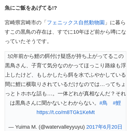
魚にご飯をあげてる!?
宮崎県宮崎市の「
フェニックス自然動物園
」に暮ら
すこの黒鳥の存在は、すでに10年ほど前から噂にな
っていたそうです。
10年前から鯉の餌付け疑惑が持ち上がってるこの
黒鳥さん、子育て気分なのかってほっこり路線も浮
上したけど、もしかしたら餌を水でふやかしている
間に鯉に横取りされているだけなのでは…ってちょ
っとトホホな話も…。一体どれが真相なんだ？それ
は黒鳥さんに聞かないとわからない。
#鳥
#鯉
https://t.co/m8TGk1KeMt
— Yuima M. (@watervalleyyuyu)
2017年6月20日