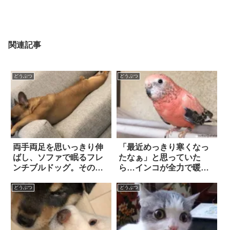
関連記事
どうぶつ
どうぶつ
両手両足を思いっきり伸
「最近めっきり寒くなっ
ばし、ソファで眠るフレ
たなぁ」と思っていた
ンチブルドッグ。その姿
ら…インコが全力で暖を
を横から見たら…あ
とってた(笑)
っ！！
どうぶつ
どうぶつ