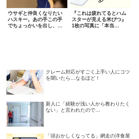
ウサギと仲良くなりたい
『これは疲れてるとハム
ハスキー。あの手この手
スターが見える米びつ』
でちょっかいを出し、つ
1枚の写真に「本当
いに…信頼を勝ち取っ
だ！！」と唸る人が続出
た！
中
クレーム対応がすごく上手い人にコツ
を聞いたら…なるほど！
新人に「経験が浅い人から教わりたく
ない」と言われたので…
「頭おかしくなってる」網走の洋食屋