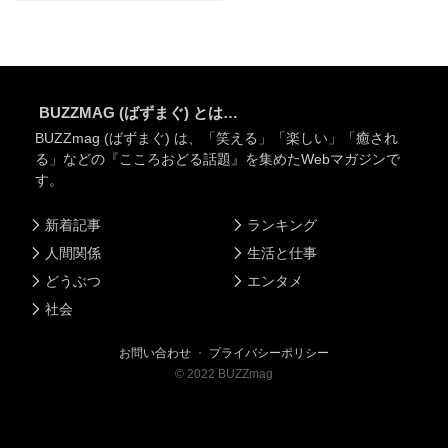
BUZZMAG (ばずまぐ) とは…
BUZZmag (ばずまぐ) は、「笑える」「楽しい」「癒され
る」などの『こころおどる話題』を集めたWebマガジンで
す。
新着記事
ランキング
人間関係
生活と仕事
どうぶつ
エンタメ
社会
お問い合わせ
・
プライバシーポリシー
©
2022
BUZZmag