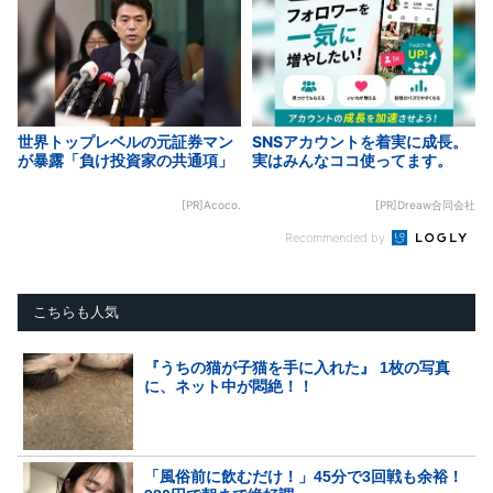
世界トップレベルの元証券マン
SNSアカウントを着実に成長。
が暴露「負け投資家の共通項」
実はみんなココ使ってます。
[PR]Acoco.
[PR]Dreaw合同会社
Recommended by
こちらも人気
『うちの猫が子猫を手に入れた』 1枚の写真
に、ネット中が悶絶！！
「風俗前に飲むだけ！」45分で3回戦も余裕！