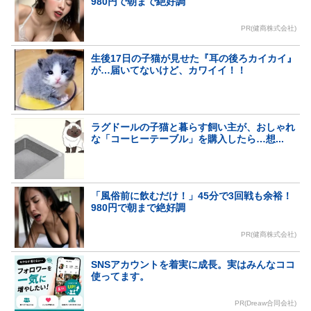
980円で朝まで絶好調
PR(健商株式会社)
生後17日の子猫が見せた『耳の後ろカイカイ』
が…届いてないけど、カワイイ！！
ラグドールの子猫と暮らす飼い主が、おしゃれ
な「コーヒーテーブル」を購入したら…想...
「風俗前に飲むだけ！」45分で3回戦も余裕！
980円で朝まで絶好調
PR(健商株式会社)
SNSアカウントを着実に成長。実はみんなココ
使ってます。
PR(Dreaw合同会社)