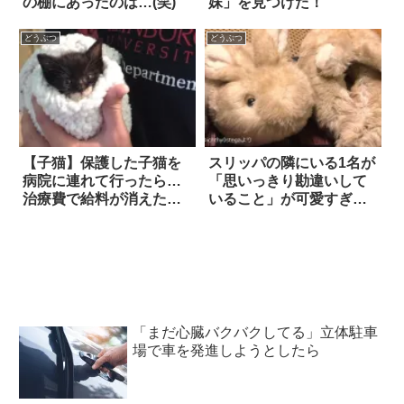
の棚にあったのは…(笑)
妹」を見つけた！
どうぶつ
どうぶつ
【子猫】保護した子猫を
スリッパの隣にいる1名が
病院に連れて行ったら…
「思いっきり勘違いして
治療費で給料が消えた！
いること」が可愛すぎる
それでも前向きなカップ
(笑)
ルのもと、子猫は幸せの
象徴に
「まだ心臓バクバクしてる」立体駐車
場で車を発進しようとしたら