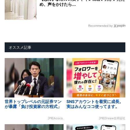
め、声をかけたら…
Recommended by
オススメ記事
世界トップレベルの元証券マン
SNSアカウントを着実に成長。
が暴露「負け投資家の方程式」
実はみんなココ使ってます。
[PR]Acoco.
[PR]Dreaw合同会社