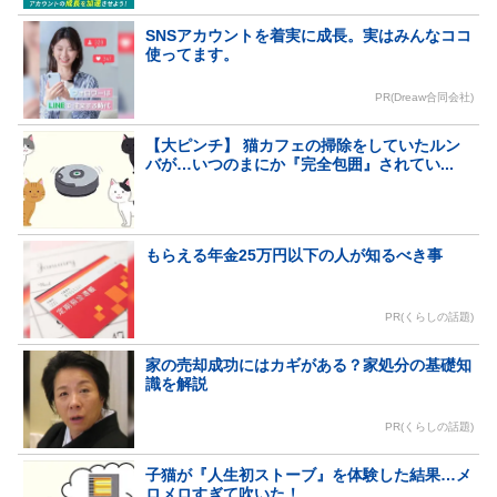
SNSアカウントを着実に成長。実はみんなココ
使ってます。
PR(Dreaw合同会社)
【大ピンチ】 猫カフェの掃除をしていたルン
バが…いつのまにか『完全包囲』されてい...
もらえる年金25万円以下の人が知るべき事
PR(くらしの話題)
家の売却成功にはカギがある？家処分の基礎知
識を解説
PR(くらしの話題)
子猫が『人生初ストーブ』を体験した結果…メ
ロメロすぎて吹いた！