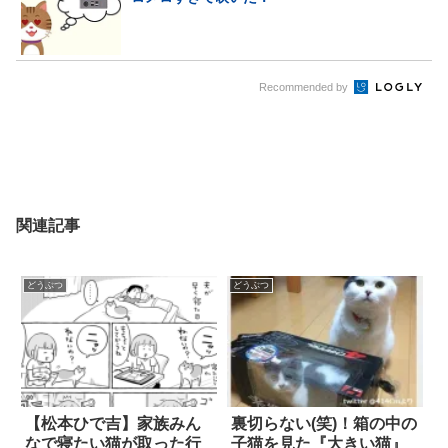
Recommended by
関連記事
どうぶつ
どうぶつ
【松本ひで吉】家族みん
裏切らない(笑)！箱の中の
なで寝たい猫が取った行
子猫を見た『大きい猫』