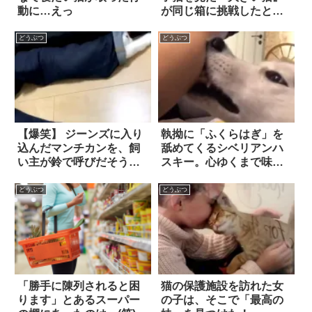
動に…えっ
が同じ箱に挑戦したとこ
ろ…。
どうぶつ
どうぶつ
【爆笑】 ジーンズに入り
執拗に「ふくらはぎ」を
込んだマンチカンを、飼
舐めてくるシベリアンハ
い主が鈴で呼びだそうと
スキー。心ゆくまで味わ
したら…思わぬ事態！？
った後は…このドヤ
顔！？
どうぶつ
どうぶつ
「勝手に陳列されると困
猫の保護施設を訪れた女
ります」とあるスーパー
の子は、そこで「最高の