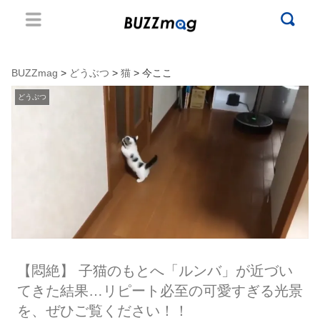
BUZZmag
>
どうぶつ
>
猫
> 今ここ
どうぶつ
【悶絶】 子猫のもとへ「ルンバ」が近づい
てきた結果…リピート必至の可愛すぎる光景
を、ぜひご覧ください！！