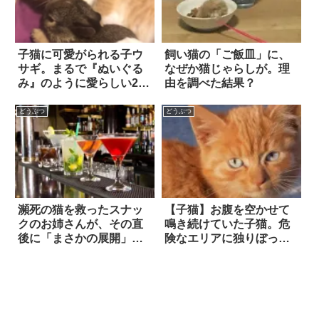
子猫に可愛がられる子ウ
飼い猫の「ご飯皿」に、
サギ。まるで『ぬいぐる
なぜか猫じゃらしが。理
み』のように愛らしい2匹
由を調べた結果？
がイチャイチャする様子
に…ニヤニヤが止まらな
どうぶつ
どうぶつ
い！
瀕死の猫を救ったスナッ
【子猫】お腹を空かせて
クのお姉さんが、その直
鳴き続けていた子猫。危
後に「まさかの展開」を
険なエリアに独りぼっち
迎えていた話
で佇んでいた彼女に、つ
いに救いの手が差し伸べ
られた！