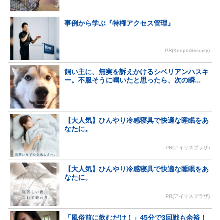
事例から学ぶ『特権アクセス管理』
PR(KeeperSecurity)
飼い主に、無実を訴えかけるシベリアンハスキ
ー。不服そうに鳴いたと思ったら、次の瞬...
【大人気】ひんやり冷感寝具で快適な睡眠をあ
なたに。
PR(アイリスプラザ)
【大人気】ひんやり冷感寝具で快適な睡眠をあ
なたに。
PR(アイリスプラザ)
「風俗前に飲むだけ！」45分で3回戦も余裕！