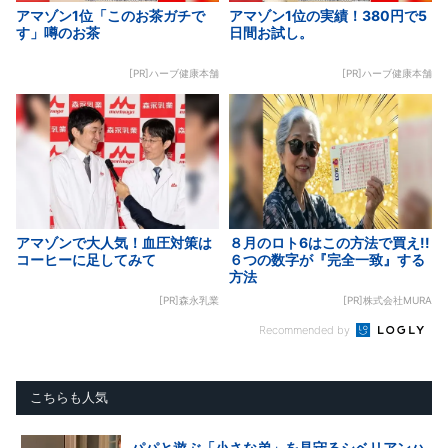
アマゾン1位「このお茶ガチで
アマゾン1位の実績！380円で5
す」噂のお茶
日間お試し。
[PR]ハーブ健康本舗
[PR]ハーブ健康本舗
アマゾンで大人気！血圧対策は
８月のロト6はこの方法で買え!!
コーヒーに足してみて
６つの数字が『完全一致』する
方法
[PR]森永乳業
[PR]株式会社MURA
Recommended by
こちらも人気