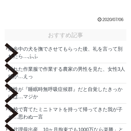
2020/07/06
おすすめ記事
散歩中の犬を撫でさせてもらった後、礼を言って別
れたら…ふふ
汚れた作業服で作業する農家の男性を見た、女性3人
組が…えっ
男性が『睡眠時無呼吸症候群』だと自覚したきっか
けは…マジか
学校で育てたミニトマトを持って帰ってきた我が子
が…思わぬ一言
「代理母出産、10ヶ月拘束でも1000万なら楽勝」と