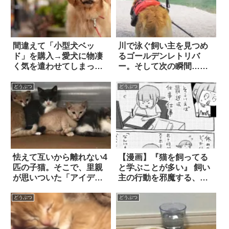
間違えて「小型犬ベッ
川で泳ぐ飼い主を見つめ
ド」を購入→愛犬に物凄
るゴールデンレトリバ
く気を遣わせてしまった
ー。そして次の瞬間…
(笑)
「思わぬ行動」にグッと
きた！
どうぶつ
どうぶつ
怯えて互いから離れない4
【漫画】『猫を飼ってる
匹の子猫。そこで、里親
と学ぶことが多い』 飼い
が思いついた「アイデ
主の行動を邪魔する、彼
ア」は…
らの真意は？
どうぶつ
どうぶつ