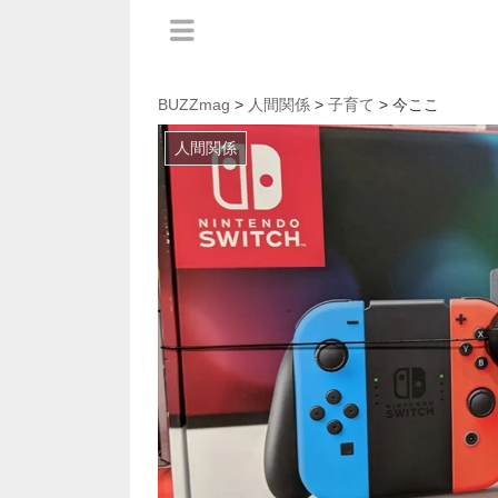
BUZZmag
>
人間関係
>
子育て
> 今ここ
人間関係