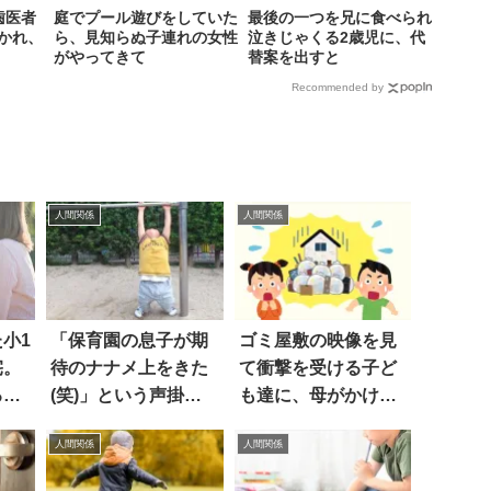
歯医者
庭でプール遊びをしていた
最後の一つを兄に食べられ
かれ、
ら、見知らぬ子連れの女性
泣きじゃくる2歳児に、代
がやってきて
替案を出すと
Recommended by
人間関係
人間関係
小1
「保育園の息子が期
ゴミ屋敷の映像を見
宅。
待のナナメ上をきた
て衝撃を受ける子ど
る
(笑)」という声掛け
も達に、母がかけた
方法がすごい
言葉は
人間関係
人間関係