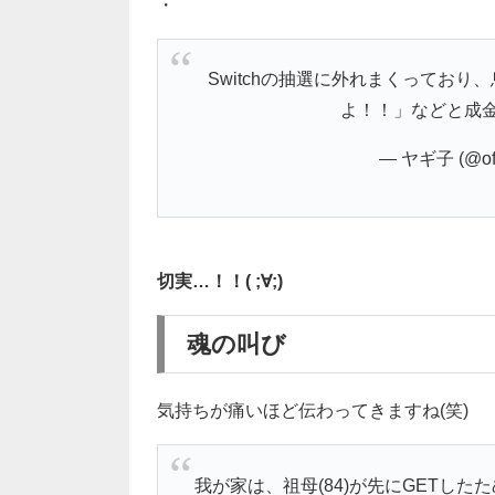
・
Switchの抽選に外れまくってお
よ！！」などと成
— ヤギ子 (@ofu
切実…！！( ;∀;)
魂の叫び
気持ちが痛いほど伝わってきますね(笑)
我が家は、祖母(84)が先にGETした