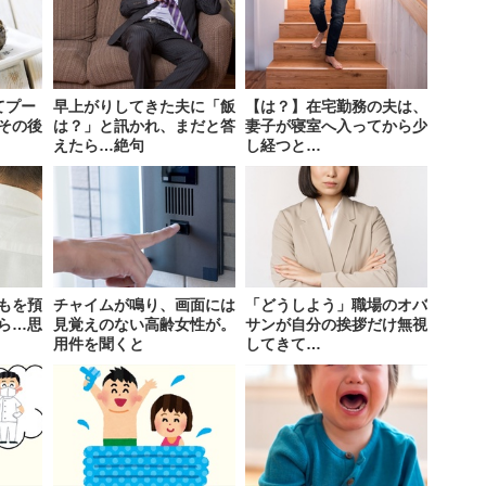
てプー
早上がりしてきた夫に「飯
【は？】在宅勤務の夫は、
その後
は？」と訊かれ、まだと答
妻子が寝室へ入ってから少
えたら…絶句
し経つと…
もを預
チャイムが鳴り、画面には
「どうしよう」職場のオバ
ら…思
見覚えのない高齢女性が。
サンが自分の挨拶だけ無視
用件を聞くと
してきて…