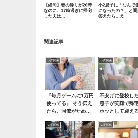
【絶句】妻の帰りが20時
小2息子に「なんで
なのに、17時過ぎに帰宅
になったの？」と聞
した夫は…
答えたら…え
関連記事
人間関係
人間関係
『毎月ゲームに1万円
不安げに登校した
使ってる』 そう伝え
息子が笑顔で帰
たら、同僚がため息
ホッとして迎え
をつき…
も…え！？
人間関係
人間関係