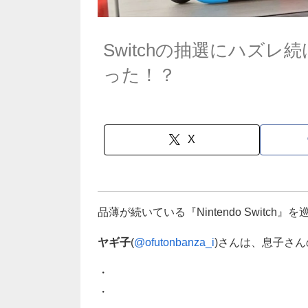
Switchの抽選にハズ
った！？
X
品薄が続いている『Nintendo Switch』
ヤギ子
(
@ofutonbanza_i
)さんは、息子さ
・
・