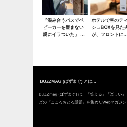
『混み合うバスでベ
ホテルで空のテ
ビーカーを畳まない
シュBOXを見た
親にイラついた』 怒
が、フロントに
りの投稿に賛否両論
わぬ一言
BUZZMAG (ばずまぐ) とは…
BUZZmag (ばずまぐ) は、「笑える」「楽しい
どの『こころおどる話題』を集めたWebマガジン