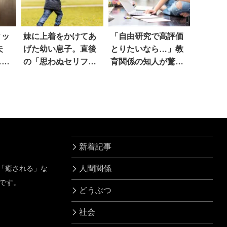
ィッ
妹に上着をかけてあ
「自由研究で高評価
夫
げた幼い息子。直後
とりたいなら…」教
…思
の「思わぬセリフ」
育関係の知人が驚き
に吹いた！
の一言
新着記事
」「癒される」な
人間関係
です。
どうぶつ
社会