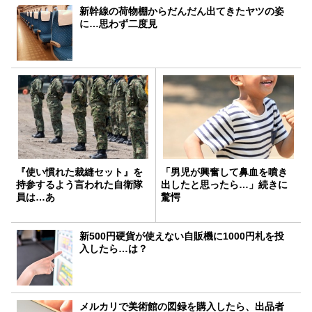
新幹線の荷物棚からだんだん出てきたヤツの姿
に…思わず二度見
『使い慣れた裁縫セット』を
「男児が興奮して鼻血を噴き
持参するよう言われた自衛隊
出したと思ったら…」続きに
員は…あ
驚愕
新500円硬貨が使えない自販機に1000円札を投
入したら…は？
メルカリで美術館の図録を購入したら、出品者