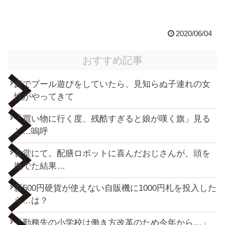
2020/06/04
おすすめ記事
庭でプール遊びをしていたら、見知らぬ子連れの女
性がやってきて
「買い物に行く度、残酷すぎると娘が嘆く旗」見る
と…嗚呼
食堂にて。配膳ロボットに喜んだおじさんが、頭を
撫でた結果…
新500円硬貨が使えない自販機に1000円札を投入した
ら…は？
「勤務先の小学校は働き方改革のため今年から…」