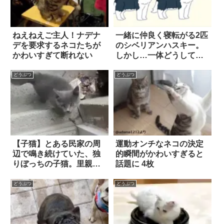
ねえねえご主人！ナデナ
一緒に仲良く寝転がる2匹
デを要求するネコたちが
のシベリアンハスキー。
かわいすぎて断れない
しかし…一体どうして、
『そんな体勢』になって
しまったんだ！？
どうぶつ
どうぶつ
【子猫】とある民家の周
運動オンチなネコの決定
辺で鳴き続けていた、独
的瞬間がかわいすぎると
りぼっちの子猫。里親の
話題に 4枚
お世話になっているうち
に、思わぬ展開になっ
どうぶつ
どうぶつ
て…？