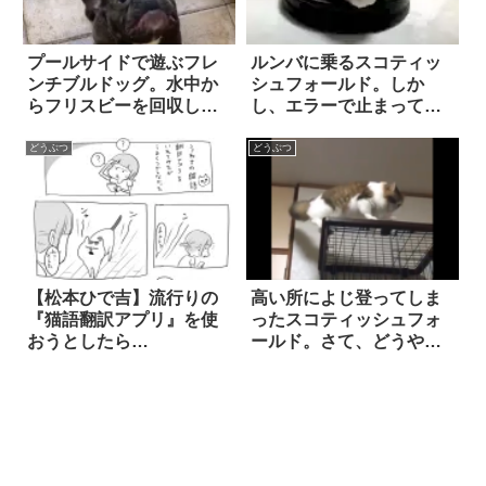
プールサイドで遊ぶフレ
ルンバに乗るスコティッ
ンチブルドッグ。水中か
シュフォールド。しか
らフリスビーを回収した
し、エラーで止まってし
までは良かったけれど…
まうと…かわいすぎる反
『思わぬラスト』に爆笑
応！
どうぶつ
どうぶつ
【松本ひで吉】流行りの
高い所によじ登ってしま
『猫語翻訳アプリ』を使
ったスコティッシュフォ
おうとしたら…
ールド。さて、どうやっ
て降りるのかと思った
ら…ウソでしょ！？