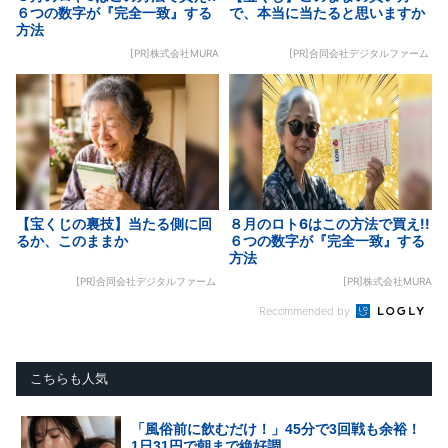
６つの数字が『完全一致』する
で、本当に当たると思いますか
方法
[PR]株式会社MURA
[PR]合同会社デジタルファーム
【宝くじの裏技】当たる側に回
８月のロト6はこの方法で買え!!
るか、このままか
６つの数字が『完全一致』する
方法
[PR]合同会社デジタルファーム
[PR]株式会社MURA
Recommended by
こちらも人気
「風俗前に飲むだけ！」45分で3回戦も余裕！
1日31円で朝まで絶好調