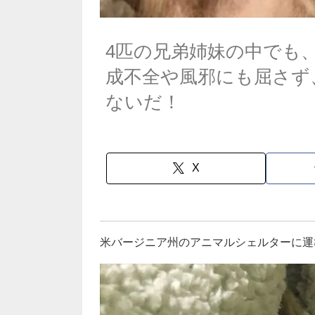
4匹の兄弟姉妹の中でも
成不全や風邪にも屈さず
ないだ！
X
米バージニア州のアニマルシェルターに運