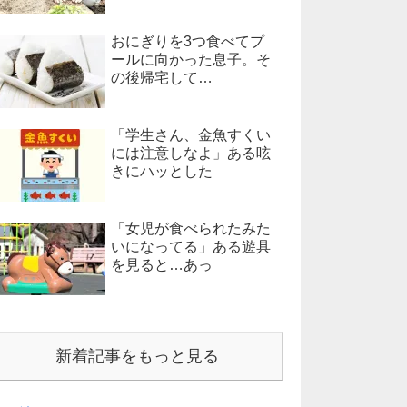
おにぎりを3つ食べてプ
ールに向かった息子。そ
の後帰宅して…
「学生さん、金魚すくい
には注意しなよ」ある呟
きにハッとした
「女児が食べられたみた
いになってる」ある遊具
を見ると…あっ
新着記事をもっと見る