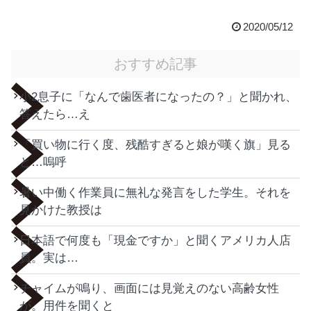
2020/05/12
おすすめ記事
小2息子に「なんで歯医者になったの？」と聞かれ、
答えたら…え
「買い物に行く度、残酷すぎると娘が嘆く旗」見る
と…嗚呼
暑い中働く作業員に無礼な発言をした学生。それを
見かけた教授は
日本語で何度も「現金ですか」と聞くアメリカ人店
員。実は…
チャイムが鳴り、画面には見覚えのない高齢女性
が。用件を聞くと