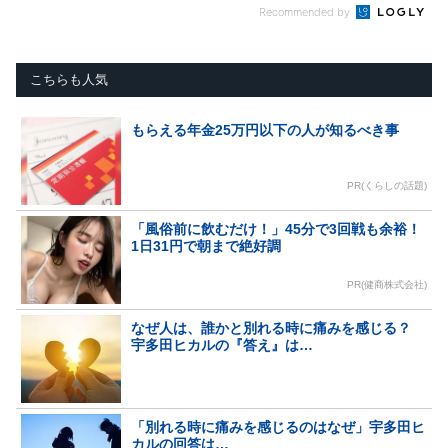
Recommended by
こちらも人気
もらえる年金25万円以下の人が知るべき事
PR(くらしの話題)
「風俗前に飲むだけ！」45分で3回戦も余裕！
1日31円で朝まで絶好調
PR(健商株式会社)
なぜ人は、誰かと別れる時に痛みを感じる？
宇多田ヒカルの『答え』は…
「別れる時に痛みを感じるのはなぜ」宇多田ヒ
カルの回答は…