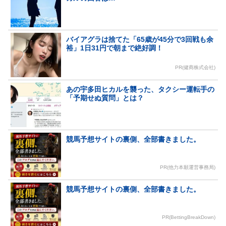
バイアグラは捨てた「65歳が45分で3回戦も余
裕」1日31円で朝まで絶好調！
PR(健商株式会社)
あの宇多田ヒカルを襲った、タクシー運転手の
「予期せぬ質問」とは？
競馬予想サイトの裏側、全部書きました。
PR(他力本願運営事務局)
競馬予想サイトの裏側、全部書きました。
PR(BettingBreakDown)