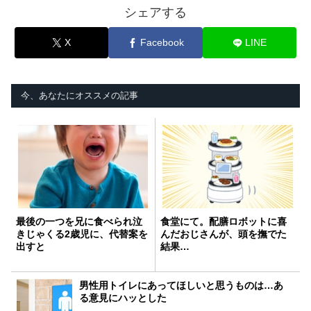
シェアする
X
Facebook
LINE
今、あなたにオススメの記事
最後の一つを兄に食べられ泣
食堂にて。配膳ロボットに喜
きじゃくる2歳児に、代替案を
んだおじさんが、頭を撫でた
出すと
結果…
男性用トイレにあってほしいと思うものは…あ
る意見にハッとした