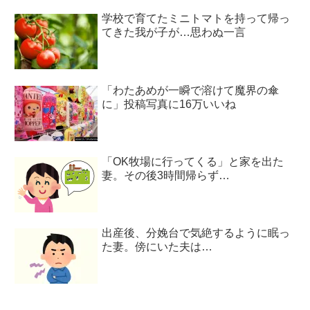
学校で育てたミニトマトを持って帰っ
てきた我が子が…思わぬ一言
「わたあめが一瞬で溶けて魔界の傘
に」投稿写真に16万いいね
「OK牧場に行ってくる」と家を出た
妻。その後3時間帰らず…
出産後、分娩台で気絶するように眠っ
た妻。傍にいた夫は…