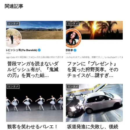
関連記事
エンタメ
エンタメ
普段マンガを読まないダ
ファンに『プレゼント』
ルビッシュ有が、『鬼滅
を貰った狩野英孝。その
の刃』を買った結
チョイスが…謎すぎ
果…！？
る！？
エンタメ
エンタメ
観客を笑わせるバレエ！
坂道発進に失敗し、後続