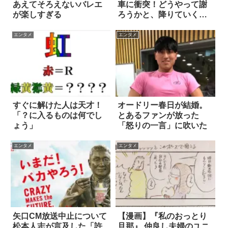
あえてそろえないバレエ
車に衝突！どうやって謝
が楽しすぎる
ろうかと、降りていく
と…
エンタメ
エンタメ
すぐに解けた人は天才！
オードリー春日が結婚。
「？に入るものは何でし
とあるファンが放った
ょう」
「怒りの一言」に吹いた
エンタメ
エンタメ
矢口CM放送中止について
【漫画】『私のおっとり
松本人志が言及した「許
旦那』 仲良し夫婦のユニ