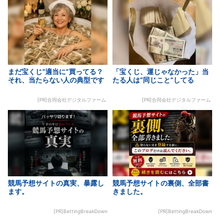
まだ宝くじ“適当に”買ってる？
「宝くじ、運じゃなかった」当
それ、当たらない人の典型です
たる人は“同じこと”してる
[PR]合同会社デジタルファーム
[PR]合同会社デジタルファーム
競馬予想サイトの真実、暴露し
競馬予想サイトの裏側、全部書
ます。
きました。
[PR]BettingBreakDown
[PR]BettingBreakDown