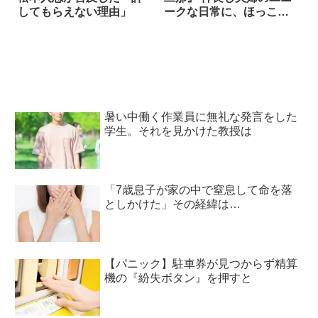
してもらえない理由」
ークな日常に、ほっこり
笑った！ 8枚
暑い中働く作業員に無礼な発言をした
学生。それを見かけた教授は
「7歳息子が家の中で窒息して命を落
としかけた」その経緯は…
【パニック】駐車券が見つからず精算
機の『紛失ボタン』を押すと