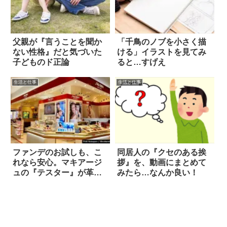
父親が『言うことを聞か
「千鳥のノブを小さく描
ない性格』だと気づいた
ける」イラストを見てみ
子どものド正論
ると…すげえ
生活と仕事
生活と仕事
ファンデのお試しも、こ
同居人の『クセのある挨
れなら安心。マキアージ
拶』を、動画にまとめて
ュの『テスター』が革命
みたら…なんか良い！
的