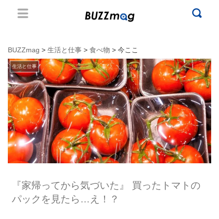
BUZZmag
>
生活と仕事
>
食べ物
> 今ここ
生活と仕事
『家帰ってから気づいた』 買ったトマトの
パックを見たら…え！？