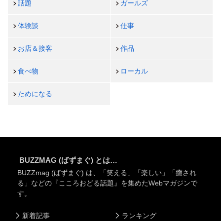
話題
ガールズ
体験談
仕事
お店＆接客
作品
食べ物
ローカル
ためになる
BUZZMAG (ばずまぐ) とは…
BUZZmag (ばずまぐ) は、「笑える」「楽しい」「癒され
る」などの『こころおどる話題』を集めたWebマガジンで
す。
新着記事
ランキング