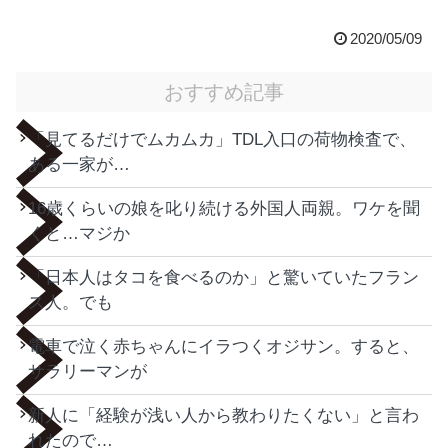
2020/05/09
おすすめ記事
「見てるだけでムカムカ」TDL入口の荷物検査で、
ある一家が…
16歳くらいの娘を叱り続ける外国人両親。ワケを聞
くと…マジか
「日本人はタコを食べるのか」と驚いていたフラン
ス人。でも
電車で泣く赤ちゃんにイラつくオジサン。すると、
サラリーマンが
新人に「経験が浅い人から教わりたくない」と言わ
れたので…