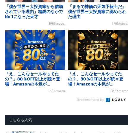
「僕が世界三大投資家から信頼
「まるで株価の天気予報士だ」
されている理由」精鋭のなかで
僕が世界三大投資家に認められ
No.1になった天才
た理由
[PR]Acoco.
[PR]Acoco.
「え、こんなセールやってた
「え、こんなセールやってた
の？」80％OFF以上が続々登
の？」80％OFF以上が続々登
場！Amazonの本気が...
場！Amazonの本気が...
[PR]Amazon
[PR]Amazon
Recommended by
こちらも人気