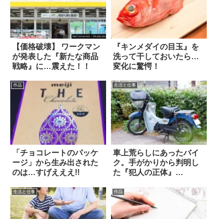
【価格破壊】 ワークマン
『キンメダイの目玉』を
が発表した『新たな商品
洗って干しておいたら…
戦略』に…震えた！！
変化に驚愕！
作品
生活と仕事
「チョコレートのパッケ
車上荒らしにあったバイ
ージ」から生み出された
ク。手がかりから判明し
のは…すげえええ!!
た『犯人の正体』
は…！？
生活と仕事
作品