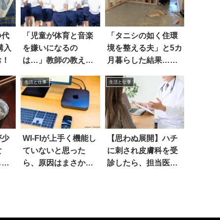
つ代
「児童が体育と音楽
「タニシの如く住環
購入
を嫌いになるの
境を整える夫」と5カ
お！
は…」教師の教えに
月暮らした結果…す
ハッとした
げえええ(笑)！
生活と仕事
生活と仕事
が少
WI-FIが上手く機能し
【思わぬ展開】ハチ
女
ていないと思った
に刺され皮膚科を受
した
ら、原因はまさか
診したら、担当医師
の…
が…