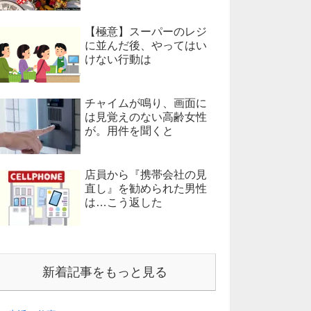
【極意】スーパーのレジ
に並んだ後、やってはい
けない行動は
チャイムが鳴り、画面に
は見覚えのない高齢女性
が。用件を聞くと
店員から『携帯会社の見
直し』を勧められた男性
は…こう返した
新着記事をもっと見る