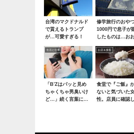
台湾のマクドナルド
修学旅行のおや
で貰えるトランプ
1000円で息子が
が…可愛すぎる！
したものは…お
生活と仕事
お店＆接客
「B’Zはパッと見め
食堂で『ご飯』
ちゃくちゃ男臭いけ
ないと気づいた
ど…」続く言葉に共
性。店員に確認
感続々
ら、絶句！！