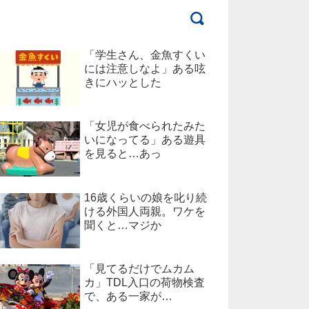
「学生さん、金魚すくい
には注意しなよ」ある呟
きにハッとした
「女児が食べられたみた
いになってる」ある遊具
を見ると…あっ
16歳くらいの娘を叱り続
ける外国人両親。ワケを
聞くと…マジか
「見てるだけでムカム
カ」TDL入口の荷物検査
で、ある一家が…