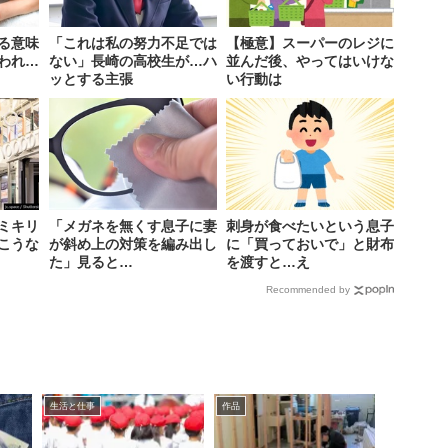
る意味
「これは私の努力不足では
【極意】スーパーのレジに
われ…
ない」長崎の高校生が…ハ
並んだ後、やってはいけな
ッとする主張
い行動は
ミキリ
「メガネを無くす息子に妻
刺身が食べたいという息子
こうな
が斜め上の対策を編み出し
に「買っておいで」と財布
た」見ると…
を渡すと…え
Recommended by
生活と仕事
作品