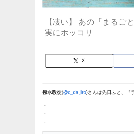
【凄い】 あの『まるご
実にホッコリ
X
撥水教徒
(
@c_daijiro
)さんは先日ふと、『
・
・
・