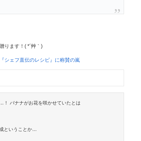
ます！( *´艸｀)
『シェフ直伝のレシピ』に称賛の嵐
…！ バナナがお花を咲かせていたとは
成ということか…