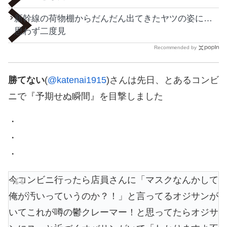
新幹線の荷物棚からだんだん出てきたヤツの姿に…
思わず二度見
Recommended by
勝てない
(
@katenai1915
)さんは先日、とあるコンビ
ニで『予期せぬ瞬間』を目撃しました
・
・
・
今コンビニ行ったら店員さんに「マスクなんかして
俺が汚いっていうのか？！」と言ってるオジサンが
いてこれが噂の鬱クレーマー！と思ってたらオジサ