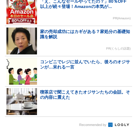
「え、こんなセールやってたの？」80％OFF
以上が続々登場！Amazonの本気が...
PR(Amazon)
家の売却成功にはカギがある？家処分の基礎知
識を解説
PR(くらしの話題)
コンビニでレジに並んでいたら、後ろのオジサ
ンが…呆れる一言
喫茶店で聞こえてきたオジサンたちの会話。そ
の内容に震えた
Recommended by