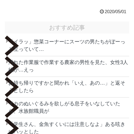
2020/05/01
おすすめ記事
「イラッ」惣菜コーナーにスーツの男たちがぼーっ
と立っていて…
汚れた作業服で作業する農家の男性を見た、女性3人
組が…えっ
お持ち帰りですかと聞かれ「いえ、あの…」と返そ
うとしたら
イカのぬいぐるみを欲しがる息子をいなしていた
ら、水族館職員が
「学生さん、金魚すくいには注意しなよ」ある呟き
にハッとした