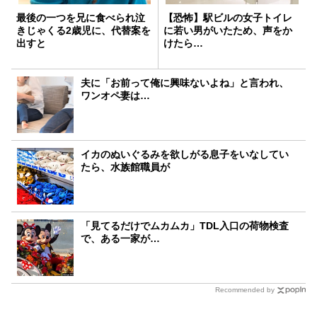
最後の一つを兄に食べられ泣
【恐怖】駅ビルの女子トイレ
きじゃくる2歳児に、代替案を
に若い男がいたため、声をか
出すと
けたら…
夫に「お前って俺に興味ないよね」と言われ、
ワンオペ妻は…
イカのぬいぐるみを欲しがる息子をいなしてい
たら、水族館職員が
「見てるだけでムカムカ」TDL入口の荷物検査
で、ある一家が…
Recommended by