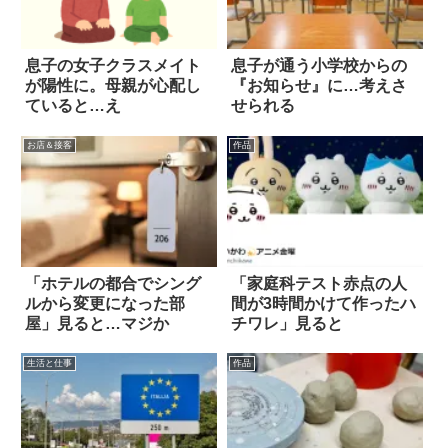
息子の女子クラスメイト
息子が通う小学校からの
が陽性に。母親が心配し
『お知らせ』に…考えさ
ていると…え
せられる
お店＆接客
作品
「ホテルの都合でシング
「家庭科テスト赤点の人
ルから変更になった部
間が3時間かけて作ったハ
屋」見ると…マジか
チワレ」見ると
生活と仕事
作品