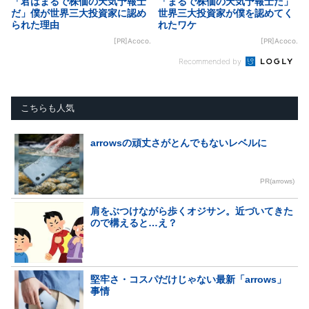
「君はまるで株価の天気予報士
「まるで株価の天気予報士だ」
だ」僕が世界三大投資家に認め
世界三大投資家が僕を認めてく
られた理由
れたワケ
[PR]Acoco.
[PR]Acoco.
Recommended by
こちらも人気
arrowsの頑丈さがとんでもないレベルに
PR(arrows)
肩をぶつけながら歩くオジサン。近づいてきた
ので構えると…え？
堅牢さ・コスパだけじゃない最新「arrows」
事情