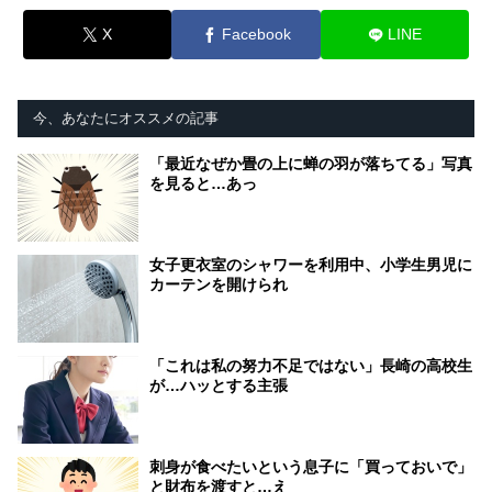
X
Facebook
LINE
今、あなたにオススメの記事
「最近なぜか畳の上に蝉の羽が落ちてる」写真
を見ると…あっ
女子更衣室のシャワーを利用中、小学生男児に
カーテンを開けられ
「これは私の努力不足ではない」長崎の高校生
が…ハッとする主張
刺身が食べたいという息子に「買っておいで」
と財布を渡すと…え