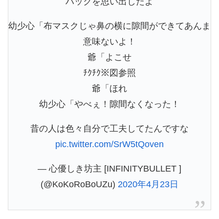
ハックを思い出したよ
幼少心「布マスクじゃ鼻の横に隙間ができてあんま
意味ないよ！
爺「よこせ
ﾁｸﾁｸ※図参照
爺「ほれ
幼少心「やべぇ！隙間なくなった！
昔の人は色々自分で工夫してたんですな
pic.twitter.com/SrW5tQoven
— 心優しき坊主 [INFINITYBULLET ]
(@KoKoRoBoUZu)
2020年4月23日