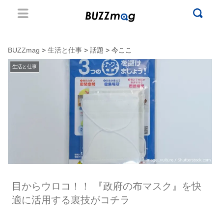
BUZZmag
>
生活と仕事
>
話題
> 今ここ
生活と仕事
目からウロコ！！ 『政府の布マスク』を快
適に活用する裏技がコチラ