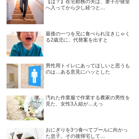
【は？】在宅勤務の夫は、妻子が寝室
へ入ってから少し経つと…
最後の一つを兄に食べられ泣きじゃく
る2歳児に、代替案を出すと
男性用トイレにあってほしいと思うも
のは…ある意見にハッとした
汚れた作業服で作業する農家の男性を
見た、女性3人組が…えっ
おにぎりを3つ食べてプールに向かっ
た息子。その後帰宅して…