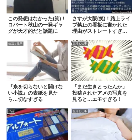
この発想はなかった(笑)！
さすが大阪(笑)！路上ライ
ロバート秋山の一発ギャ
ブ禁止の看板に書かれた
グが天才的だと話題に
理由がストレートすぎる
と話題に
生活と仕事
生活と仕事
『糸を切らないと開けな
「まだ生きとったんか」
い小説』の表紙を見た
投稿されたアメの写真を
ら…切なすぎる
見ると…エモすぎる！
作品
生活と仕事