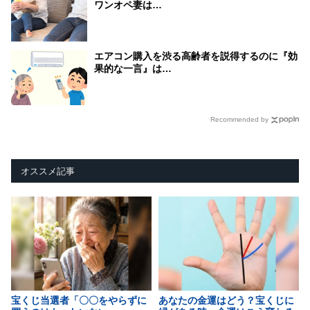
ワンオペ妻は…
エアコン購入を渋る高齢者を説得するのに『効
果的な一言』は…
Recommended by
オススメ記事
宝くじ当選者「〇〇をやらずに
あなたの金運はどう？宝くじに