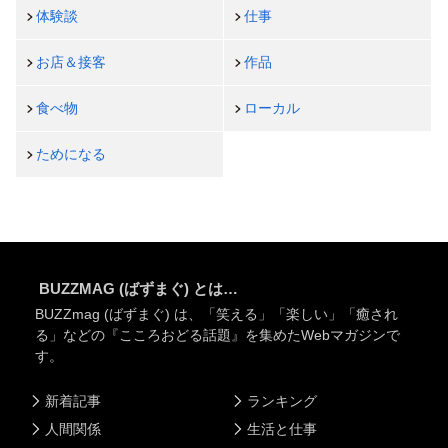
体験談
仕事
お店＆接客
作品
食べ物
ローカル
ためになる
BUZZMAG (ばずまぐ) とは…
BUZZmag (ばずまぐ) は、「笑える」「楽しい」「癒され
る」などの『こころおどる話題』を集めたWebマガジンで
す。
新着記事
ランキング
人間関係
生活と仕事