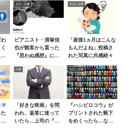
生活と仕事
生活と仕事
変わ
ピアニスト・清塚信
「産後1ヵ月はこんな
よく
也が観客から貰った
もんだよね」投稿さ
ええ
『思わぬ感想』に笑
れた写真に共感続々
った
仕事
生活と仕事
コマ
「好きな映画」を問
『ハシビロコウ』が
った
われ、返答に迷って
プリントされた靴下
と…
いたら…上司の『助
をめくったら…な、
言』にモヤッ！
なんで！？