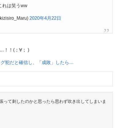
これは笑うww
isiro_Maru)
2020年4月22日
！(；∀； )
キング犯だと確信し、「成敗」したら…
張って刺したのかと思ったら思わず吹き出してしまいま