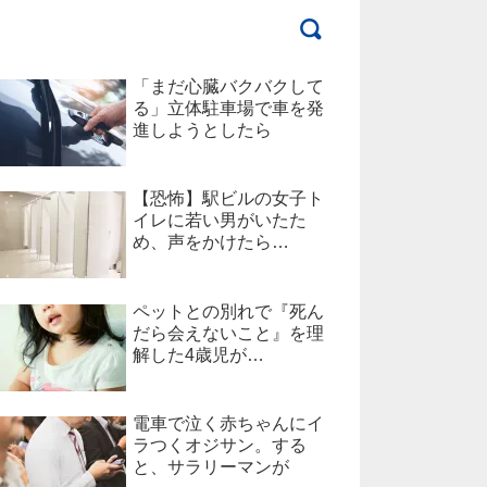
「まだ心臓バクバクして
る」立体駐車場で車を発
進しようとしたら
【恐怖】駅ビルの女子ト
イレに若い男がいたた
め、声をかけたら…
ペットとの別れで『死ん
だら会えないこと』を理
解した4歳児が…
電車で泣く赤ちゃんにイ
ラつくオジサン。する
と、サラリーマンが