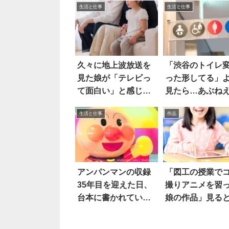
生活と仕事
生活と仕事
久々に地上波放送を
「渋谷のトイレ
見た娘が「テレビっ
った形してる」
て面白い」と感じた
見たら…あぶね
ワケは
え
生活と仕事
作品
アンパンマンの収録
「図工の授業で
35年目を迎えた日、
撮りアニメを習
台本に書かれていた
娘の作品」見る
のは
すげえ