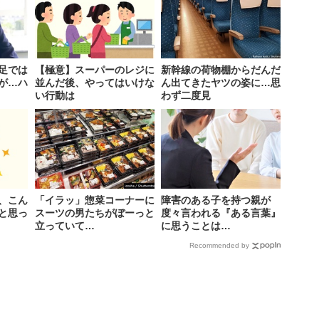
足では
【極意】スーパーのレジに
新幹線の荷物棚からだんだ
が…ハ
並んだ後、やってはいけな
ん出てきたヤツの姿に…思
い行動は
わず二度見
、こん
「イラッ」惣菜コーナーに
障害のある子を持つ親が
と思っ
スーツの男たちがぼーっと
度々言われる『ある言葉』
立っていて…
に思うことは…
Recommended by