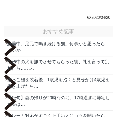
2020/04/20
おすすめ記事
懸垂中、足元で鳴き続ける猫。何事かと思ったら…
マジか
散歩中の犬を撫でさせてもらった後、礼を言って別
れたら…ふふ
抱っこ紐を装着後、1歳児を抱くと見せかけ4歳児を
抱き上げたら…
【絶句】妻の帰りが20時なのに、17時過ぎに帰宅し
た夫は…
クレーム対応がすごく上手い人にコツを聞いたら…