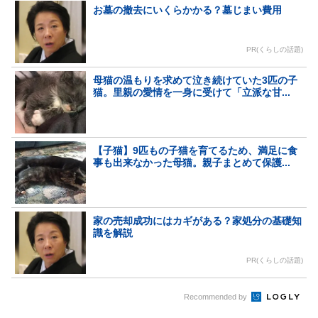
お墓の撤去にいくらかかる？墓じまい費用
PR(くらしの話題)
母猫の温もりを求めて泣き続けていた3匹の子
猫。里親の愛情を一身に受けて「立派な甘...
【子猫】9匹もの子猫を育てるため、満足に食
事も出来なかった母猫。親子まとめて保護...
家の売却成功にはカギがある？家処分の基礎知
識を解説
PR(くらしの話題)
Recommended by