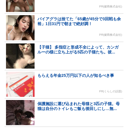
PR(健商株式会社)
バイアグラは捨てた「65歳が45分で3回戦も余
裕」1日31円で朝まで絶好調！
PR(健商株式会社)
【子猫】 多指症と形成不全によって、カンガ
ルーの様に立ち上がる5匹の子猫たち。彼...
もらえる年金25万円以下の人が知るべき事
PR(くらしの話題)
保護施設に運び込まれた母猫と3匹の子猫。母
猫は自分のトイレもご飯も後回しにし…無...