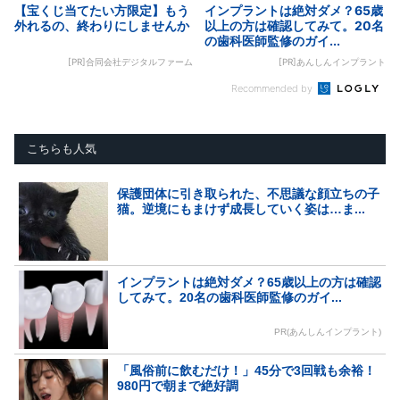
【宝くじ当てたい方限定】もう
インプラントは絶対ダメ？65歳
外れるの、終わりにしませんか
以上の方は確認してみて。20名
の歯科医師監修のガイ...
[PR]合同会社デジタルファーム
[PR]あんしんインプラント
Recommended by
こちらも人気
保護団体に引き取られた、不思議な顔立ちの子
猫。逆境にもまけず成長していく姿は…ま...
インプラントは絶対ダメ？65歳以上の方は確認
してみて。20名の歯科医師監修のガイ...
PR(あんしんインプラント)
「風俗前に飲むだけ！」45分で3回戦も余裕！
980円で朝まで絶好調