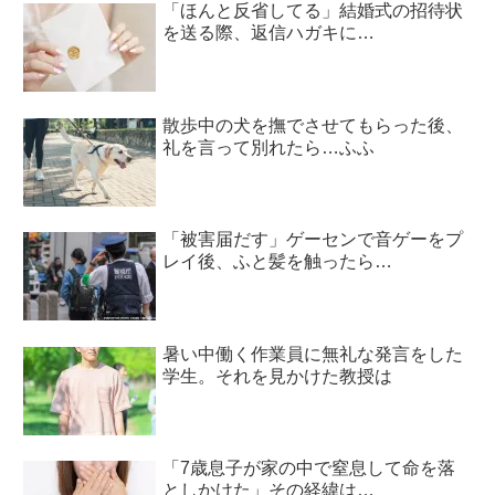
「ほんと反省してる」結婚式の招待状
を送る際、返信ハガキに…
散歩中の犬を撫でさせてもらった後、
礼を言って別れたら…ふふ
「被害届だす」ゲーセンで音ゲーをプ
レイ後、ふと髪を触ったら…
暑い中働く作業員に無礼な発言をした
学生。それを見かけた教授は
「7歳息子が家の中で窒息して命を落
としかけた」その経緯は…