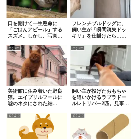
口を開けて一生懸命に
フレンチブルドッグに、
「ごはんアピール」する
飼い主が「瞬間消失ドッ
スズメ。しかし、写真を
キリ」を仕掛けたら…想
よく見ると？
像を超えるリアクション
に同情しつつ笑ってしま
どうぶつ
どうぶつ
う
美術館に住み着いた野良
飼い主が投げたおもちゃ
猫。エイプリルフールに
を追いかけるラブラドー
嘘のネタにされた結
ルレトリバー2匹。見事ゲ
果…！ 7枚
ットしたのは…あれ！？
どうぶつ
どうぶつ