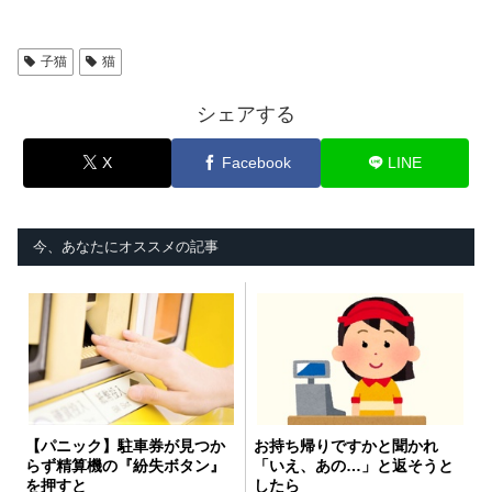
子猫
猫
シェアする
X
Facebook
LINE
今、あなたにオススメの記事
【パニック】駐車券が見つか
お持ち帰りですかと聞かれ
らず精算機の『紛失ボタン』
「いえ、あの…」と返そうと
を押すと
したら