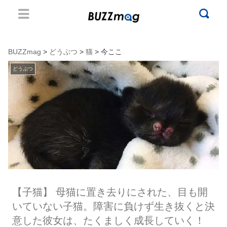
BUZZmag
>
どうぶつ
>
猫
> 今ここ
どうぶつ
【子猫】 母猫に置き去りにされた、目も開
いていない子猫。障害に負けず生き抜くと決
意した彼女は、たくましく成長していく！