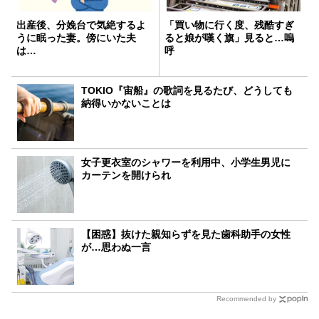
出産後、分娩台で気絶するよ
「買い物に行く度、残酷すぎ
うに眠った妻。傍にいた夫
ると娘が嘆く旗」見ると…嗚
は…
呼
TOKIO『宙船』の歌詞を見るたび、どうしても
納得いかないことは
女子更衣室のシャワーを利用中、小学生男児に
カーテンを開けられ
【困惑】抜けた親知らずを見た歯科助手の女性
が…思わぬ一言
Recommended by