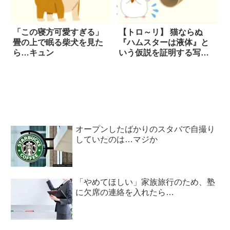
「この寝方可愛すぎる」
【トロ～リ】 猫ならぬ
畳の上で眠る柴犬を見た
『ハムスターは液体』と
ら…キュン
いう仮説を証明する写真
が、コチラ…！！！
オープンしたばかりのスタバで自撮り
していたのは…マジか
「やめてほしい」家族旅行のため、塾
に欠席の連絡を入れたら…