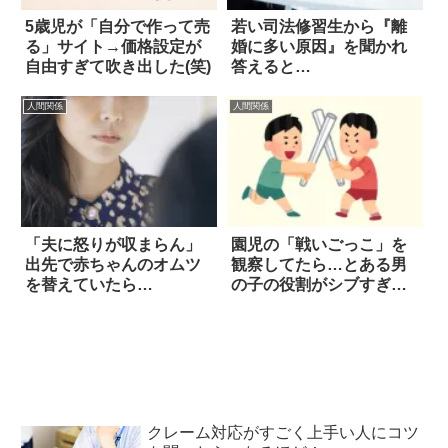
5歳児が「自分で作って売
若い司法修習生から『離
る」サイト→価格設定が
婚に多い原因』を聞かれ
自由すぎて吹き出した(笑)
答えると…
人間関係
人間関係
「夫に怒りが収まらん」
園児の「戦いごっこ」を
出先で赤ちゃんのオムツ
観察してたら…とある男
を替えていたら…
の子の役割がシブすぎた
(笑)
クレーム対応がすごく上手い人にコツ