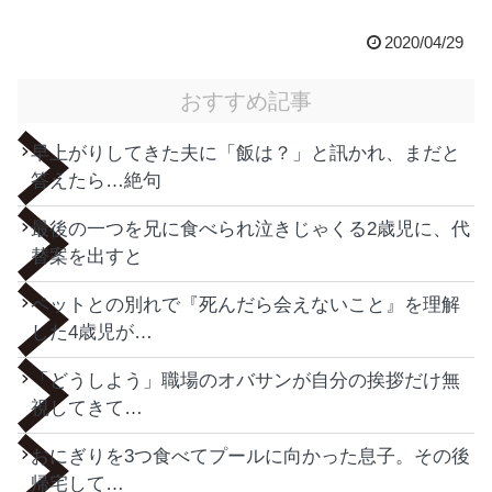
2020/04/29
おすすめ記事
早上がりしてきた夫に「飯は？」と訊かれ、まだと
答えたら…絶句
最後の一つを兄に食べられ泣きじゃくる2歳児に、代
替案を出すと
ペットとの別れで『死んだら会えないこと』を理解
した4歳児が…
「どうしよう」職場のオバサンが自分の挨拶だけ無
視してきて…
おにぎりを3つ食べてプールに向かった息子。その後
帰宅して…