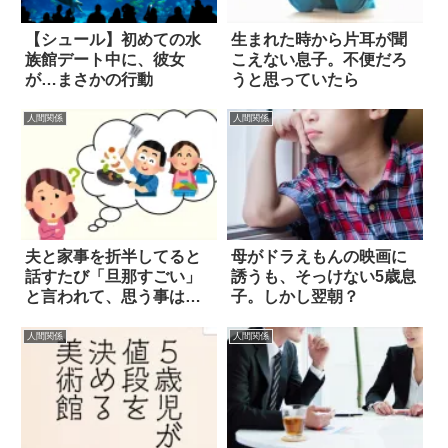
【シュール】初めての水
生まれた時から片耳が聞
族館デート中に、彼女
こえない息子。不便だろ
が…まさかの行動
うと思っていたら
人間関係
人間関係
夫と家事を折半してると
母がドラえもんの映画に
話すたび「旦那すごい」
誘うも、そっけない5歳息
と言われて、思う事は…
子。しかし翌朝？
人間関係
人間関係