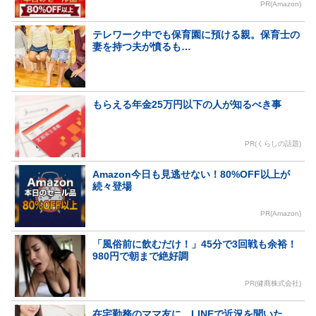
PR(Amazon)
テレワーク中でも保育園に預ける親。保育士の
妻を持つ夫が憤るも…
もらえる年金25万円以下の人が知るべき事
PR(くらしの話題)
Amazon今日も見逃せない！80%OFF以上が
続々登場
PR(Amazon)
「風俗前に飲むだけ！」45分で3回戦も余裕！
980円で朝まで絶好調
PR(健商株式会社)
在宅勤務のママ友に、LINEで近況を聞いた