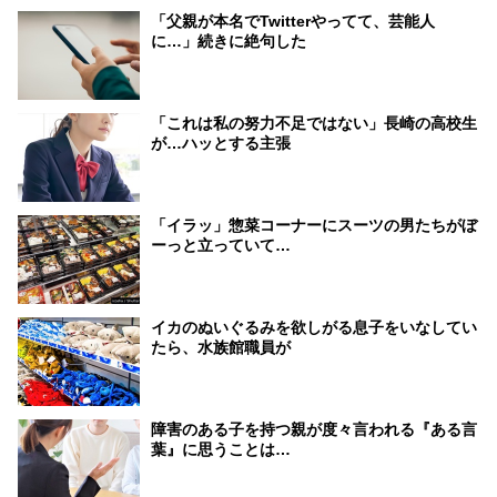
「父親が本名でTwitterやってて、芸能人
に…」続きに絶句した
「これは私の努力不足ではない」長崎の高校生
が…ハッとする主張
「イラッ」惣菜コーナーにスーツの男たちがぼ
ーっと立っていて…
イカのぬいぐるみを欲しがる息子をいなしてい
たら、水族館職員が
障害のある子を持つ親が度々言われる『ある言
葉』に思うことは…