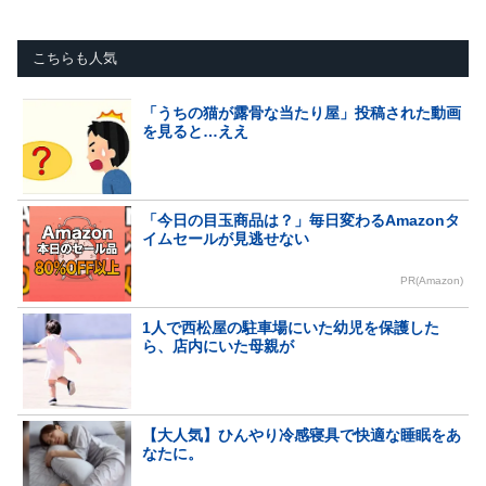
こちらも人気
「うちの猫が露骨な当たり屋」投稿された動画
を見ると…ええ
「今日の目玉商品は？」毎日変わるAmazonタ
イムセールが見逃せない
PR(Amazon)
1人で西松屋の駐車場にいた幼児を保護した
ら、店内にいた母親が
【大人気】ひんやり冷感寝具で快適な睡眠をあ
なたに。