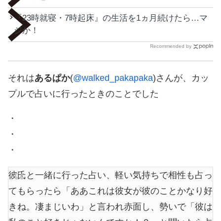
『23時就寝・7時起床』の生活を1ヵ月続けたら…マ
ジか！
Recommended by
それは
あるぱか
(
@walked_pakapaka
)さんが、カッ
プルで占いに行ったときのことでした
・
・
・
彼氏と一緒に行った占い、軽い気持ちで相性も占っ
てもらったら「ああこれは彼女が彼のことかなり好
きね。凄まじいわ」と言われ赤面し、勢いで「彼は