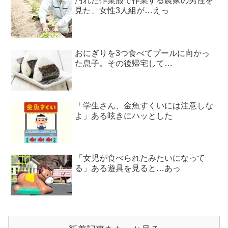
汚れた作業服で作業する農家の男性を
見た、女性3人組が…えっ
おにぎりを3つ食べてプールに向かっ
た息子。その後帰宅して…
「学生さん、金魚すくいには注意しな
よ」ある呟きにハッとした
「女児が食べられたみたいになって
る」ある遊具を見ると…あっ