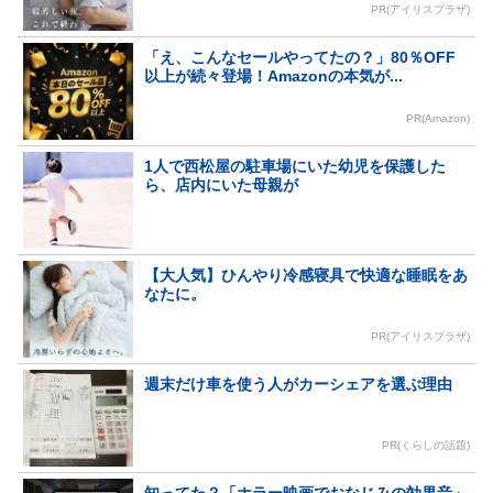
PR(アイリスプラザ)
「え、こんなセールやってたの？」80％OFF
以上が続々登場！Amazonの本気が...
PR(Amazon)
1人で西松屋の駐車場にいた幼児を保護した
ら、店内にいた母親が
【大人気】ひんやり冷感寝具で快適な睡眠をあ
なたに。
PR(アイリスプラザ)
週末だけ車を使う人がカーシェアを選ぶ理由
PR(くらしの話題)
知ってた？「ホラー映画でおなじみの効果音」