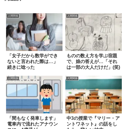
人間関係
人間関係
「女子だから数学ができ
ものの数え方を学ぶ宿題
ないと言われた際は…」
で、娘の答えが…「それ
続きに唸った
は一部の大人だけだ」(笑)
人間関係
人間関係
「間もなく発車します」
中3の授業で『マリー・ア
電車内で流れたアナウン
ントワネット』の話をし