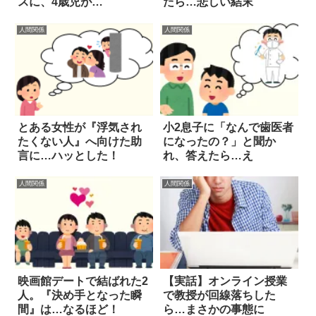
スに、4歳児が…
たら…悲しい結末
人間関係
人間関係
とある女性が『浮気され
小2息子に「なんで歯医者
たくない人』へ向けた助
になったの？」と聞か
言に…ハッとした！
れ、答えたら…え
人間関係
人間関係
映画館デートで結ばれた2
【実話】オンライン授業
人。『決め手となった瞬
で教授が回線落ちした
間』は…なるほど！
ら…まさかの事態に