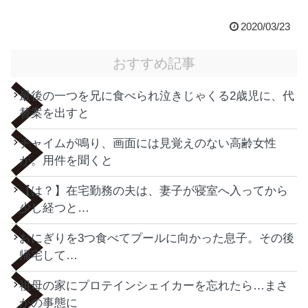
2020/03/23
おすすめ記事
最後の一つを兄に食べられ泣きじゃくる2歳児に、代
替案を出すと
チャイムが鳴り、画面には見覚えのない高齢女性
が。用件を聞くと
【は？】在宅勤務の夫は、妻子が寝室へ入ってから
少し経つと…
おにぎりを3つ食べてプールに向かった息子。その後
帰宅して…
祖母の家にプロテインシェイカーを忘れたら…まさ
かの事態に