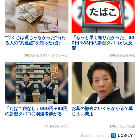
“宝くじは運じゃなかった”当た
「もっと早く知りたかった」60
る人の“共通点”を知っただけ
0円→83円の新型タバコが大反
響
[PR]合同会社デジタルファーム
[PR]株式会社HAL
「たばこ税なし」600円→83円
お墓の撤去にいくらかかる？墓
の新型タバコに喫煙者群がる
じまい費用
[PR]株式会社HAL
[PR]くらしの話題
Recommended by