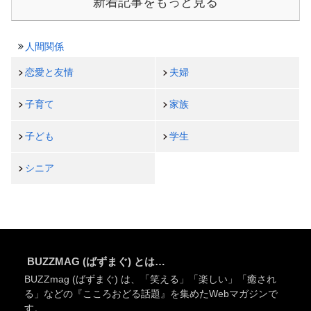
新着記事をもっと見る
人間関係
恋愛と友情
夫婦
子育て
家族
子ども
学生
シニア
BUZZMAG (ばずまぐ) とは…
BUZZmag (ばずまぐ) は、「笑える」「楽しい」「癒され
る」などの『こころおどる話題』を集めたWebマガジンで
す。