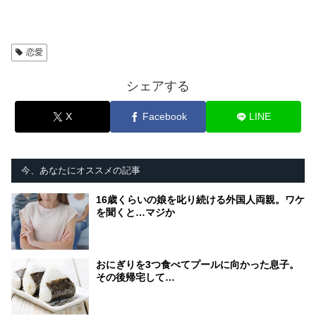
恋愛
シェアする
X
Facebook
LINE
今、あなたにオススメの記事
16歳くらいの娘を叱り続ける外国人両親。ワケ
を聞くと…マジか
おにぎりを3つ食べてプールに向かった息子。
その後帰宅して…