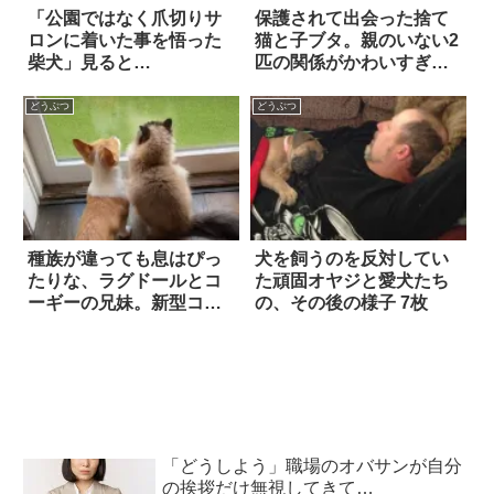
「公園ではなく爪切りサ
保護されて出会った捨て
ロンに着いた事を悟った
猫と子ブタ。親のいない2
柴犬」見ると…
匹の関係がかわいすぎる
6枚
どうぶつ
どうぶつ
種族が違っても息はぴっ
犬を飼うのを反対してい
たりな、ラグドールとコ
た頑固オヤジと愛犬たち
ーギーの兄妹。新型コロ
の、その後の様子 7枚
ナの自粛下で、飼い主に
とって唯一の心の支えに
「どうしよう」職場のオバサンが自分
の挨拶だけ無視してきて…