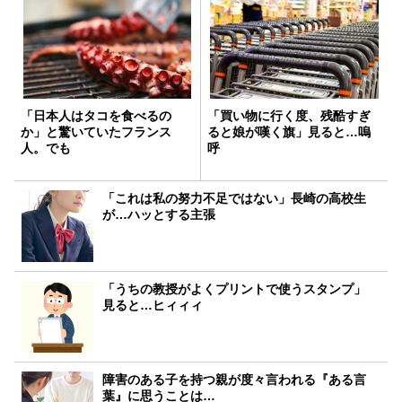
「日本人はタコを食べるの
「買い物に行く度、残酷すぎ
か」と驚いていたフランス
ると娘が嘆く旗」見ると…嗚
人。でも
呼
「これは私の努力不足ではない」長崎の高校生
が…ハッとする主張
「うちの教授がよくプリントで使うスタンプ」
見ると…ヒィィィ
障害のある子を持つ親が度々言われる『ある言
葉』に思うことは…