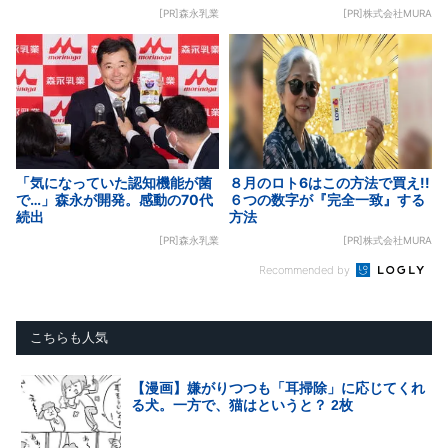
[PR]森永乳業
[PR]株式会社MURA
「気になっていた認知機能が菌
８月のロト6はこの方法で買え!!
で…」森永が開発。感動の70代
６つの数字が『完全一致』する
続出
方法
[PR]森永乳業
[PR]株式会社MURA
Recommended by
こちらも人気
【漫画】嫌がりつつも「耳掃除」に応じてくれ
る犬。一方で、猫はというと？ 2枚