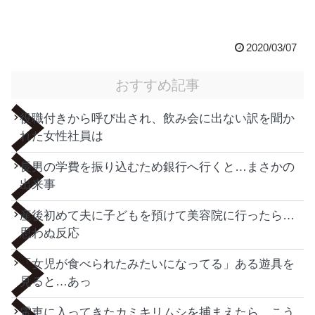
2020/03/07
おすすめ記事
役職付きから呼び出され、飲み会に出ない訳を聞か
れた女性社員は
長男の学費を振り込むため銀行へ行くと…まさかの
出来事
産後初めて夫に子どもを預けて美容院に行ったら…
思わぬ反応
「女児が食べられたみたいになってる」ある遊具を
見ると…あっ
電車に入ってきたカミキリムシを捕まえたら…こう