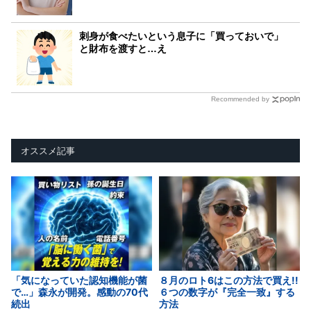
刺身が食べたいという息子に「買っておいで」
と財布を渡すと…え
Recommended by
オススメ記事
「気になっていた認知機能が菌
８月のロト6はこの方法で買え!!
で…」森永が開発。感動の70代
６つの数字が『完全一致』する
続出
方法