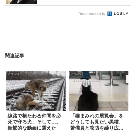
Recommended by
関連記事
どうぶつ
どうぶつ
線路で横たわる仲間を必
「猫まみれの展覧会」を
死で守る犬、そして…。
どうしても見たい黒猫、
衝撃的な動画に震えた
警備員と攻防を繰り広げ
る(笑)