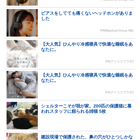
ピアスをしてても痛くないヘッドホンがありま
した
PR(Marshall Group AB)
【大人気】ひんやり冷感寝具で快適な睡眠をあ
なたに。
PR(アイリスプラザ)
【大人気】ひんやり冷感寝具で快適な睡眠をあ
なたに。
PR(アイリスプラザ)
シェルターこそが我が家。200匹の保護猫に慕
われスタッフに頼られる姉猫 5枚
建設現場で保護された、鼻の穴がひとつしかな