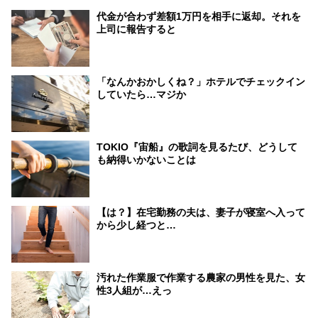
代金が合わず差額1万円を相手に返却。それを
上司に報告すると
「なんかおかしくね？」ホテルでチェックイン
していたら…マジか
TOKIO『宙船』の歌詞を見るたび、どうして
も納得いかないことは
【は？】在宅勤務の夫は、妻子が寝室へ入って
から少し経つと…
汚れた作業服で作業する農家の男性を見た、女
性3人組が…えっ