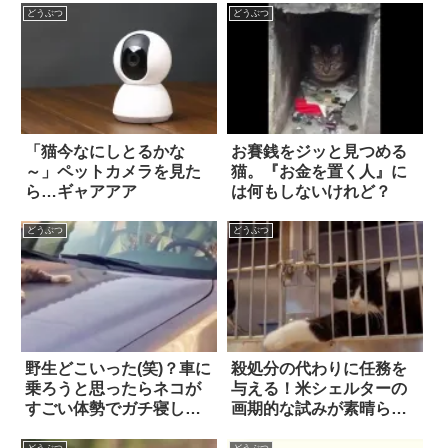
どうぶつ
どうぶつ
「猫今なにしとるかな
お賽銭をジッと見つめる
～」ペットカメラを見た
猫。『お金を置く人』に
ら…ギャアアア
は何もしないけれど？
どうぶつ
どうぶつ
野生どこいった(笑)？車に
殺処分の代わりに任務を
乗ろうと思ったらネコが
与える！米シェルターの
すごい体勢でガチ寝して
画期的な試みが素晴らし
た
い
どうぶつ
どうぶつ