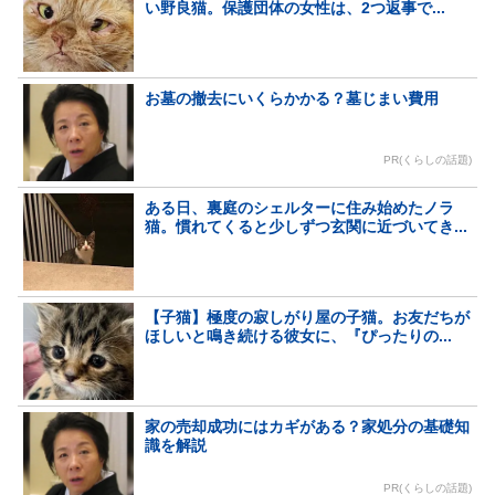
い野良猫。保護団体の女性は、2つ返事で...
お墓の撤去にいくらかかる？墓じまい費用
PR(くらしの話題)
ある日、裏庭のシェルターに住み始めたノラ
猫。慣れてくると少しずつ玄関に近づいてき...
【子猫】極度の寂しがり屋の子猫。お友だちが
ほしいと鳴き続ける彼女に、『ぴったりの...
家の売却成功にはカギがある？家処分の基礎知
識を解説
PR(くらしの話題)