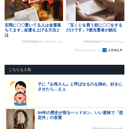
玄関に〇〇置いてる人は金運落
「宝くじを買う前に〇〇をする
ちてます…金運を上げる方法と
だけです」7億当選者が続出
は
[PR]合同会社デジタルファーム
[PR]合同会社デジタルファーム
Recommended by
こちらも人気
子に『お母さん』と呼ばせるのを諦め、好きに
させたら…えぇ
64年の歴史が宿るヘッドホン、いい意味で「想
定外」の音質
PR(Marshall Group AB)