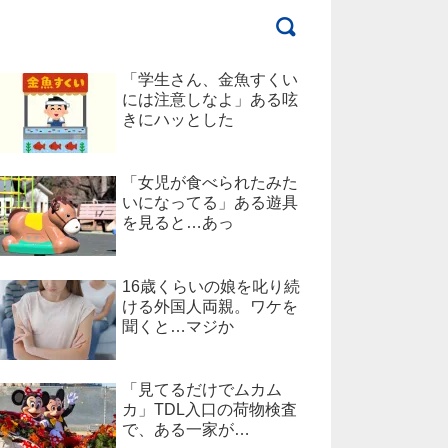
「学生さん、金魚すくい
には注意しなよ」ある呟
きにハッとした
「女児が食べられたみた
いになってる」ある遊具
を見ると…あっ
16歳くらいの娘を叱り続
ける外国人両親。ワケを
聞くと…マジか
「見てるだけでムカム
カ」TDL入口の荷物検査
で、ある一家が…