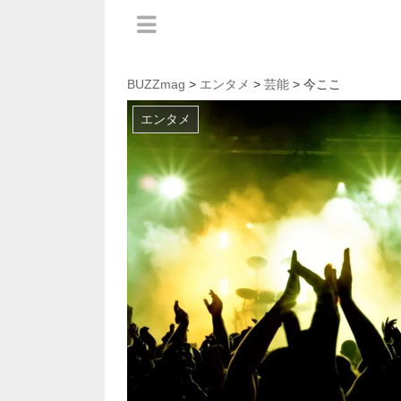
BUZZmag
>
エンタメ
>
芸能
> 今ここ
エンタメ