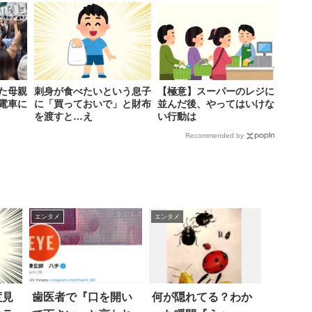
た母親
刺身が食べたいという息子
【極意】スーパーのレジに
電車に
に「買っておいで」と財布
並んだ後、やってはいけな
を渡すと…え
い行動は
Recommended by
エンタメ
エンタメ
度見
歯医者で『口を開い
何が隠れてる？わか