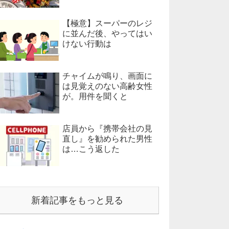
【極意】スーパーのレジ
に並んだ後、やってはい
けない行動は
チャイムが鳴り、画面に
は見覚えのない高齢女性
が。用件を聞くと
店員から『携帯会社の見
直し』を勧められた男性
は…こう返した
新着記事をもっと見る