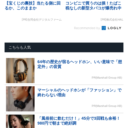
【宝くじの裏技】当たる側に回
コンビニで買うのは損！たばこ
るか、このままか
税なしの新型タバコが爆売れ中
[PR]合同会社デジタルファーム
[PR]株式会社HAL
Recommended by
こちらも人気
64年の歴史が宿るヘッドホン、いい意味で「想
定外」の音質
PR(Marshall Group AB)
マーシャルのヘッドホンが「ファッション」で
終わらない理由
PR(Marshall Group AB)
「風俗前に飲むだけ！」45分で3回戦も余裕！
980円で朝まで絶好調