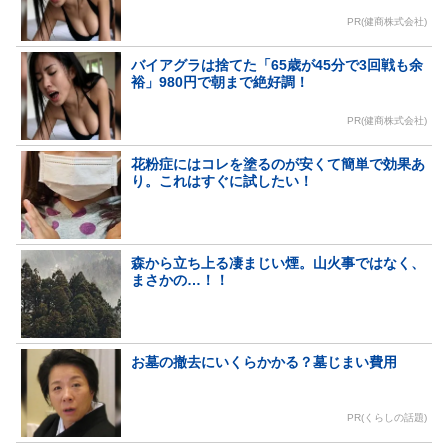
PR(健商株式会社)
バイアグラは捨てた「65歳が45分で3回戦も余
裕」980円で朝まで絶好調！
PR(健商株式会社)
花粉症にはコレを塗るのが安くて簡単で効果あ
り。これはすぐに試したい！
森から立ち上る凄まじい煙。山火事ではなく、
まさかの…！！
お墓の撤去にいくらかかる？墓じまい費用
PR(くらしの話題)