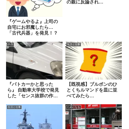
の親に反論され…
『ゲームやるよ』上司の
自宅にお邪魔したら…
「古代兵器」を発見！？
作品
生活と仕事
『パトカーかと思った
【既視感】ブルボンのひ
ら』 自動車大学校で発見
とくちルマンドを皿に並
した「センス抜群の作
べてみたら…
品」がコチラ！
生活と仕事
ためになる