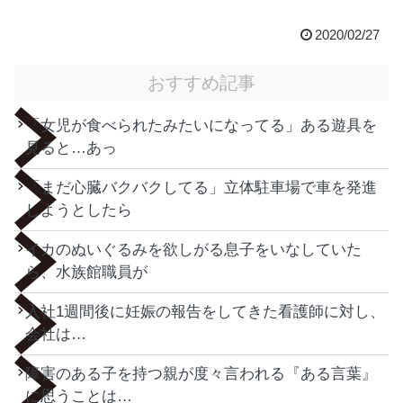
2020/02/27
おすすめ記事
「女児が食べられたみたいになってる」ある遊具を
見ると…あっ
「まだ心臓バクバクしてる」立体駐車場で車を発進
しようとしたら
イカのぬいぐるみを欲しがる息子をいなしていた
ら、水族館職員が
入社1週間後に妊娠の報告をしてきた看護師に対し、
会社は…
障害のある子を持つ親が度々言われる『ある言葉』
に思うことは…