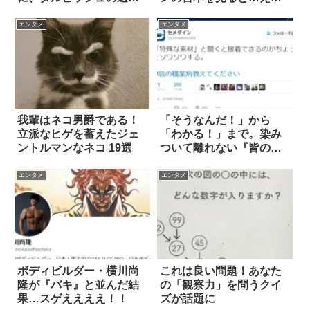
は
っ？
エンタメ
エンタメ
我輩はネコ男爵である！
「そうなんだ！」から
立派なヒゲを蓄えたジェ
「わかる！」まで。染み
ントルマンなネコ 19選
ついて離れない『皆の職
業病』 9選
エンタメ
エンタメ
ボディビルダー・横川尚
これは良い問題！あなた
隆が『バキ』と並んだ結
の「観察力」を問うクイ
果…スゲええええ！！
ズが話題に