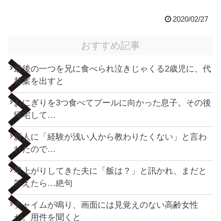
2020/02/27
おすすめ記事
最後の一つを兄に食べられ泣きじゃくる2歳児に、代
替案を出すと
おにぎりを3つ食べてプールに向かった息子。その後
帰宅して…
新人に「経験が浅い人から教わりたくない」と言わ
れたので…
早上がりしてきた夫に「飯は？」と訊かれ、まだと
答えたら…絶句
チャイムが鳴り、画面には見覚えのない高齢女性
が。用件を聞くと