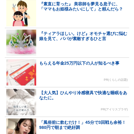
『素直に育った』 美容師を夢見る息子に、
「ママもお姫様みたいにして」と頼んだら？
『ティアラほしい。けど』オモチャ選びに悩む
娘を見て、パパが素敵すぎるひと言
もらえる年金25万円以下の人が知るべき事
PR(くらしの話題)
【大人気】ひんやり冷感寝具で快適な睡眠をあ
なたに。
PR(アイリスプラザ)
「風俗前に飲むだけ！」45分で3回戦も余裕！
980円で朝まで絶好調