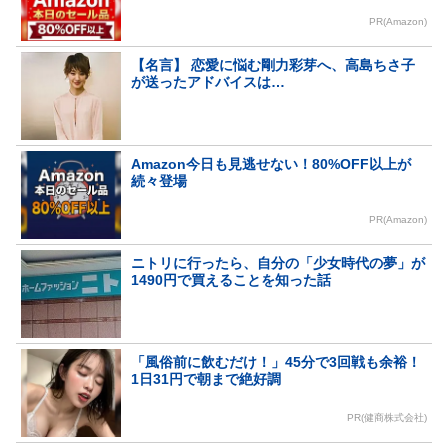
PR(Amazon)
【名言】 恋愛に悩む剛力彩芽へ、高島ちさ子
が送ったアドバイスは…
Amazon今日も見逃せない！80%OFF以上が
続々登場
PR(Amazon)
ニトリに行ったら、自分の「少女時代の夢」が
1490円で買えることを知った話
「風俗前に飲むだけ！」45分で3回戦も余裕！
1日31円で朝まで絶好調
PR(健商株式会社)