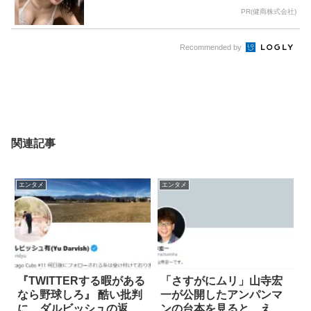
PR(健商株式会社)
Recommended by
関連記事
エンタメ
エンタメ
『TWITTERする暇がある
「さすがにムリ」山寺宏
なら野球しろ』 酷い批判
一が公開したアンパンマ
に、ダルビッシュの返答
ンの台本を見ると…え