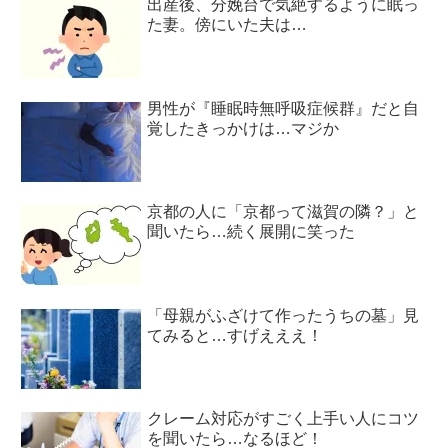
出産後、分娩台で気絶するように眠っ
た妻。傍にいた夫は…
男性が『睡眠時無呼吸症候群』だと自
覚したきっかけは…マジか
京都の人に「京都って滋賀の隣？」と
聞いたら…続く展開に笑った
「母親がふざけて作ったうちの墓」見
てみると…すげえええ！
クレーム対応がすごく上手い人にコツ
を聞いたら…なるほど！