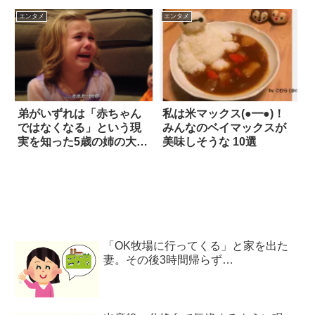
エンタメ
エンタメ
弟がいずれは「赤ちゃん
私は米マックス(●━●)！
ではなくなる」という現
みんなのベイマックスが
実を知った5歳の姉の大号
美味しそうな 10選
泣
「OK牧場に行ってくる」と家を出た
妻。その後3時間帰らず…