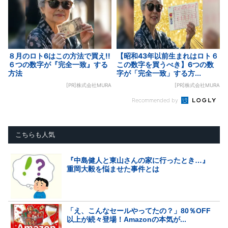
８月のロト6はこの方法で買え!!
【昭和43年以前生まれはロト６
６つの数字が『完全一致』する
この数字を買うべき】6つの数
方法
字が「完全一致」する方...
[PR]株式会社MURA
[PR]株式会社MURA
Recommended by
こちらも人気
『中島健人と東山さんの家に行ったとき…』
重岡大毅を悩ませた事件とは
「え、こんなセールやってたの？」80％OFF
以上が続々登場！Amazonの本気が...