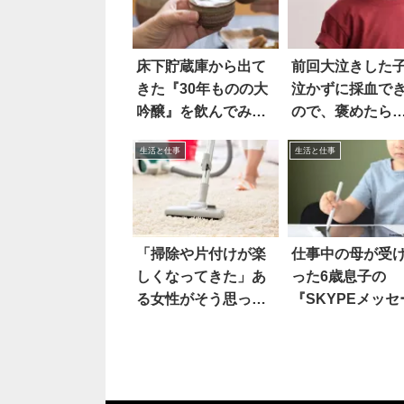
床下貯蔵庫から出て
前回大泣きした
きた『30年ものの大
泣かずに採血で
吟醸』を飲んでみた
ので、褒めたら
ら…
え
生活と仕事
生活と仕事
「掃除や片付けが楽
仕事中の母が受
しくなってきた」あ
った6歳息子の
る女性がそう思った
『SKYPEメッセ
ワケは
ジ』にキュン