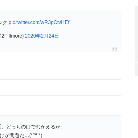
ック
pic.twitter.com/wR3pOtvHEf
Fillmore)
2020年2月24日
系、どっちの口でむかえるか。
が問題だ…(*´꒳`*)