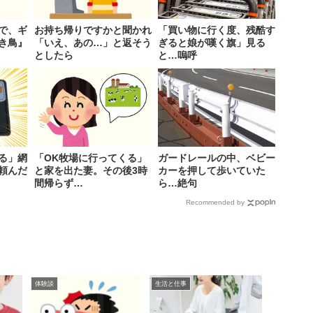
で、ギ
お持ち帰りですかと聞かれ
「買い物に行く度、残酷す
き鳥』
「いえ、あの…」と返そう
ぎると娘が嘆く旗」見る
としたら
と…嗚呼
る」網
「OK牧場に行ってくる」
ガードレールの中、ベビー
頼んだ
と家を出た妻。その後3時
カーを押して歩いていた
間帰らず…
ら…絶句
Recommended by
体験談
生活と仕事