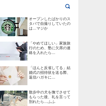
オープンしたばかりのス
タバで自撮りしていたの
は…マジか
「やめてほしい」家族旅
行のため、塾に欠席の連
絡を入れたら…
「ほんと反省してる」結
婚式の招待状を送る際、
返信ハガキに…
散歩中の犬を撫でさせて
もらった後、礼を言って
別れたら…ふふ