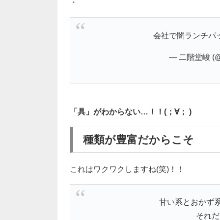
・
会社で闇ランチパ
— 二階堂峻 (@2
「具」がわからない…！！(；∀； )
種類が豊富だからこそ
これはワクワクしますね(笑)！！
甘い系とおかず
それだけ