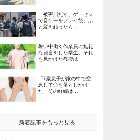
「被害届だす」ゲーセン
で音ゲーをプレイ後、ふ
と髪を触ったら…
暑い中働く作業員に無礼
な発言をした学生。それ
を見かけた教授は
「7歳息子が家の中で窒
息して命を落としかけ
た」その経緯は…
新着記事をもっと見る