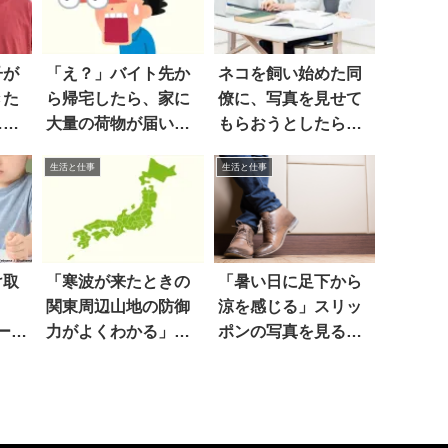
子が
「え？」バイト先か
ネコを飼い始めた同
きた
ら帰宅したら、家に
僚に、写真を見せて
…え
大量の荷物が届いて
もらおうとしたら…
いて…
あ
生活と仕事
生活と仕事
け取
「寒波が来たときの
「暑い日に足下から
関東周辺山地の防御
涼を感じる」スリッ
ー
力がよくわかる」見
ポンの写真を見る
ると…
と…ヒィィ