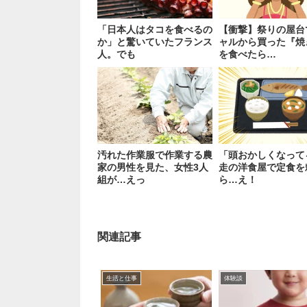
「日本人はタコを食べるの
【衝撃】祭りの屋台
か」と驚いていたフランス
ャルから買った『焼
人。でも
を食べたら…
汚れた作業服で作業する農
「頭おかしくなって
家の男性を見た、女性3人
走の洋食屋で定食を
組が…えっ
ら…え！
関連記事
生活と仕事
体験談