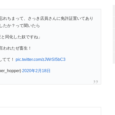
忘れちまって、さっき店員さんに免許証置いてあり
したか？って聞いたら
景と同化した奴ですね」
言われたぜ畜生！
してて！
pic.twitter.com/zJWrSI5bC3
er_hopper)
2020年2月18日