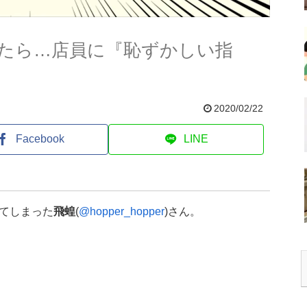
たら…店員に『恥ずかしい指
2020/02/22
Facebook
LINE
てしまった
飛蝗
(
@hopper_hopper
)さん。