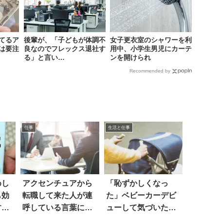
てるア
後輩が、「子どもが体調不
女子更衣室のシャワーを利
は要注
良なのでフレックス退社す
用中、小学生男児にカーテ
る」と言い…
ンを開けられ
Recommended by
仕事
生活と仕事
めし
アクセンチュアから
「恥ずかしくなっ
も効
転職して来た人が連
た」ベビーカーデビ
すぎ
呼している言葉に…
ューして気づいたこ