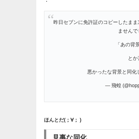
・
昨日セブンに免許証のコピーしたまま
ませんで
「あの背
とか
悪かったな背景と同化
— 飛蝗 (@hopp
ほんとだ(；∀； )
見事な同化