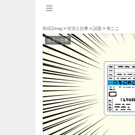
BUZZmag
>
生活と仕事
>
話題
> 今ここ
生活と仕事