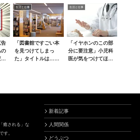
モヤッ
とは…
生活と仕事
生活と仕事
広告
「図書館ですごい本
「イヤホンのこの部
あの
を見つけてしまっ
分に要注意」小児科
驚き
た」タイトルは…え
医が気をつけてほし
っ
いこと
新着記事
」「癒される」な
人間関係
です。
どうぶつ