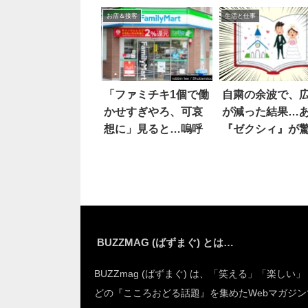
で応えたら…！？
る(笑)！
お店＆接客
生活と仕事
「ファミチキ1個で働
自粛の余波で、
かせすぎやろ、可哀
が減った結果…
想に」見ると…嗚呼
『ゼクシィ』が
の姿に？
BUZZMAG (ばずまぐ) とは…
BUZZmag (ばずまぐ) は、「笑える」「楽しい
どの『こころおどる話題』を集めたWebマガジン