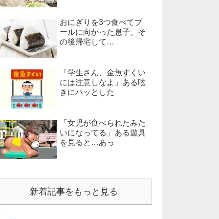
おにぎりを3つ食べてプ
ールに向かった息子。そ
の後帰宅して…
「学生さん、金魚すくい
には注意しなよ」ある呟
きにハッとした
「女児が食べられたみた
いになってる」ある遊具
を見ると…あっ
新着記事をもっと見る